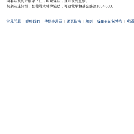
向非法或海外莊家下注，即屬違法，且可被判監禁。
切勿沉迷賭博，如需尋求輔導協助，可致電平和基金熱線1834 633。
常見問題
|
聯絡我們
|
傳媒專用區
|
網頁指南
|
規例
|
提倡有節制博彩
|
私隱