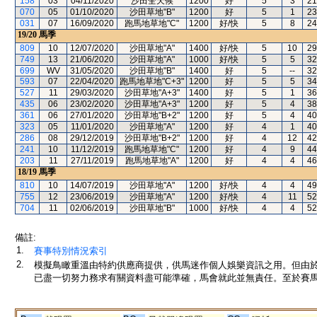
158
03
04/11/2020
沙田全天候
1200
好
5
3
21
070
05
01/10/2020
沙田草地"B"
1200
好
5
1
23
031
07
16/09/2020
跑馬地草地"C"
1200
好/快
5
8
24
19/20
馬季
809
10
12/07/2020
沙田草地"A"
1400
好/快
5
10
29
749
13
21/06/2020
沙田草地"A"
1000
好/快
5
5
32
699
WV
31/05/2020
沙田草地"B"
1400
好
5
--
32
593
07
22/04/2020
跑馬地草地"C+3"
1200
好
5
5
34
527
11
29/03/2020
沙田草地"A+3"
1400
好
5
1
36
435
06
23/02/2020
沙田草地"A+3"
1200
好
5
4
38
361
06
27/01/2020
沙田草地"B+2"
1200
好
5
4
40
323
05
11/01/2020
沙田草地"A"
1200
好
4
1
40
286
08
29/12/2019
沙田草地"B+2"
1200
好
4
12
42
241
10
11/12/2019
跑馬地草地"C"
1200
好
4
9
44
203
11
27/11/2019
跑馬地草地"A"
1200
好
4
4
46
18/19
馬季
810
10
14/07/2019
沙田草地"A"
1200
好/快
4
4
49
755
12
23/06/2019
沙田草地"A"
1200
好/快
4
11
52
704
11
02/06/2019
沙田草地"B"
1000
好/快
4
4
52
備註:
1.
賽事特別情況索引
2.
模擬鳥瞰重溫由特約供應商提供，供馬迷作個人娛樂資訊之用。但由
已盡一切努力務求有關資料盡可能準確，馬會就此並無責任。至於賽馬