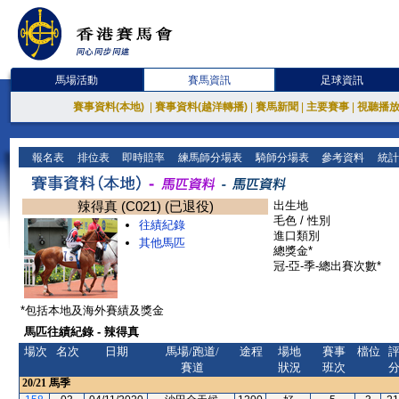
馬場活動
賽馬資訊
足球資訊
賽事資料(本地)
|
賽事資料(越洋轉播)
|
賽馬新聞
|
主要賽事
|
視聽播
報名表
排位表
即時賠率
練馬師分場表
騎師分場表
參考資料
統計
辣得真 (C021) (已退役)
出生地
毛色 / 性別
往績紀錄
進口類別
其他馬匹
總獎金*
冠-亞-季-總出賽次數*
*包括本地及海外賽績及獎金
馬匹往績紀錄 - 辣得真
場次
名次
日期
馬場/跑道/
途程
場地
賽事
檔位
賽道
狀況
班次
20/21
馬季