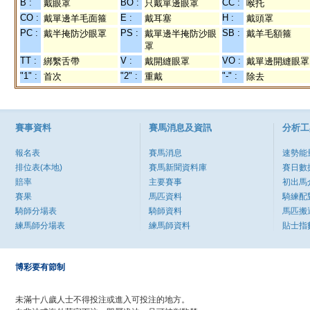
B :
BO :
CC :
戴眼罩
只戴單邊眼罩
喉托
CO :
E :
H :
戴單邊羊毛面箍
戴耳塞
戴頭罩
PC :
PS :
SB :
戴半掩防沙眼罩
戴單邊半掩防沙眼
戴羊毛額箍
罩
TT :
V :
VO :
綁繫舌帶
戴開縫眼罩
戴單邊開縫眼罩
"1" :
"2" :
"-" :
首次
重戴
除去
賽事資料
賽馬消息及資訊
分析工
報名表
賽馬消息
速勢能
排位表(本地)
賽馬新聞資料庫
賽日數
賠率
主要賽事
初出馬
賽果
馬匹資料
騎練配
騎師分場表
騎師資料
馬匹搬
練馬師分場表
練馬師資料
貼士指
博彩要有節制
未滿十八歲人士不得投注或進入可投注的地方。