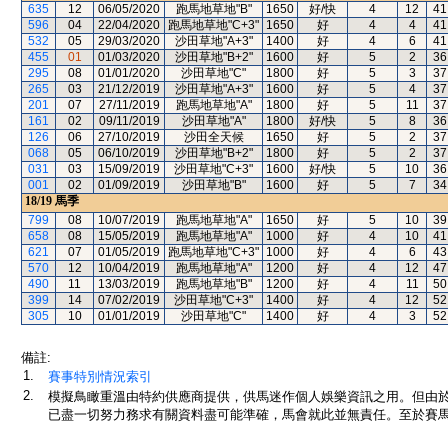
635
12
06/05/2020
跑馬地草地"B"
1650
好/快
4
12
41
596
04
22/04/2020
跑馬地草地"C+3"
1650
好
4
4
41
532
05
29/03/2020
沙田草地"A+3"
1400
好
4
6
41
455
01
01/03/2020
沙田草地"B+2"
1600
好
5
2
36
295
08
01/01/2020
沙田草地"C"
1800
好
5
3
37
265
03
21/12/2019
沙田草地"A+3"
1600
好
5
4
37
201
07
27/11/2019
跑馬地草地"A"
1800
好
5
11
37
161
02
09/11/2019
沙田草地"A"
1800
好/快
5
8
36
126
06
27/10/2019
沙田全天候
1650
好
5
2
37
068
05
06/10/2019
沙田草地"B+2"
1800
好
5
2
37
031
03
15/09/2019
沙田草地"C+3"
1600
好/快
5
10
36
001
02
01/09/2019
沙田草地"B"
1600
好
5
7
34
18/19
馬季
799
08
10/07/2019
跑馬地草地"A"
1650
好
5
10
39
658
08
15/05/2019
跑馬地草地"A"
1000
好
4
10
41
621
07
01/05/2019
跑馬地草地"C+3"
1000
好
4
6
43
570
12
10/04/2019
跑馬地草地"A"
1200
好
4
12
47
490
11
13/03/2019
跑馬地草地"B"
1200
好
4
11
50
399
14
07/02/2019
沙田草地"C+3"
1400
好
4
12
52
305
10
01/01/2019
沙田草地"C"
1400
好
4
3
52
備註:
1.
賽事特別情況索引
2.
模擬鳥瞰重溫由特約供應商提供，供馬迷作個人娛樂資訊之用。但由
已盡一切努力務求有關資料盡可能準確，馬會就此並無責任。至於賽馬