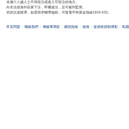
未滿十八歲人士不得投注或進入可投注的地方。
向非法或海外莊家下注，即屬違法，且可被判監禁。
切勿沉迷賭博，如需尋求輔導協助，可致電平和基金熱線1834 633。
常見問題
|
聯絡我們
|
傳媒專用區
|
網頁指南
|
規例
|
提倡有節制博彩
|
私隱