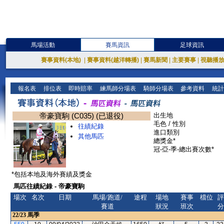
馬場活動
賽馬資訊
足球資訊
賽事資料(本地)
|
賽事資料(越洋轉播)
|
賽馬新聞
|
主要賽事
|
視聽播
報名表
排位表
即時賠率
練馬師分場表
騎師分場表
參考資料
統計
帝豪寶駒 (C035) (已退役)
出生地
毛色 / 性別
往績紀錄
進口類別
其他馬匹
總獎金*
冠-亞-季-總出賽次數*
*包括本地及海外賽績及獎金
馬匹往績紀錄 - 帝豪寶駒
場次
名次
日期
馬場/跑道/
途程
場地
賽事
檔位
評
賽道
狀況
班次
分
22/23
馬季