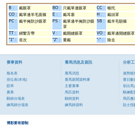
B :
BO :
CC :
戴眼罩
只戴單邊眼罩
喉托
CO :
E :
H :
戴單邊羊毛面箍
戴耳塞
戴頭罩
PC :
PS :
SB :
戴半掩防沙眼罩
戴單邊半掩防沙眼
戴羊毛額箍
罩
TT :
V :
VO :
綁繫舌帶
戴開縫眼罩
戴單邊開縫眼罩
"1" :
"2" :
"-" :
首次
重戴
除去
賽事資料
賽馬消息及資訊
分析工
報名表
賽馬消息
速勢能
排位表(本地)
賽馬新聞資料庫
賽日數
賠率
主要賽事
初出馬
賽果
馬匹資料
騎練配
騎師分場表
騎師資料
馬匹搬
練馬師分場表
練馬師資料
貼士指
博彩要有節制