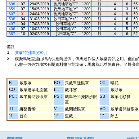
698
07
29/05/2019
跑馬地草地"C"
1200
好
4
6
55
659
07
15/05/2019
跑馬地草地"A"
1200
好
4
3
55
607
01
24/04/2019
跑馬地草地"C"
1200
好
4
9
50
538
04
31/03/2019
沙田草地"A+3"
1200
好
4
6
50
497
04
17/03/2019
沙田草地"A"
1200
好
4
5
50
406
07
10/02/2019
沙田草地"A"
1200
好
4
5
52
387
10
02/02/2019
沙田草地"C"
1200
好
4
6
52
備註:
1.
賽事特別情況索引
2.
模擬鳥瞰重溫由特約供應商提供，供馬迷作個人娛樂資訊之用。但由
已盡一切努力務求有關資料盡可能準確，馬會就此並無責任。至於賽馬
B :
BO :
CC :
戴眼罩
只戴單邊眼罩
喉托
CO :
E :
H :
戴單邊羊毛面箍
戴耳塞
戴頭罩
PC :
PS :
SB :
戴半掩防沙眼罩
戴單邊半掩防沙眼
戴羊毛額箍
罩
TT :
V :
VO :
綁繫舌帶
戴開縫眼罩
戴單邊開縫眼罩
"1" :
"2" :
"-" :
首次
重戴
除去
賽事資料
賽馬消息及資訊
分析工