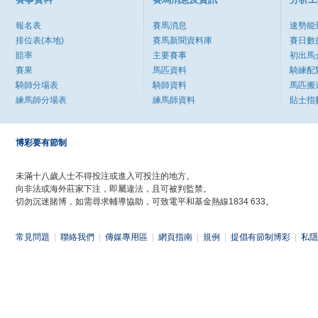
報名表
賽馬消息
速勢能
排位表(本地)
賽馬新聞資料庫
賽日數
賠率
主要賽事
初出馬
賽果
馬匹資料
騎練配
騎師分場表
騎師資料
馬匹搬
練馬師分場表
練馬師資料
貼士指
博彩要有節制
未滿十八歲人士不得投注或進入可投注的地方。
向非法或海外莊家下注，即屬違法，且可被判監禁。
切勿沉迷賭博，如需尋求輔導協助，可致電平和基金熱線1834 633。
常見問題
|
聯絡我們
|
傳媒專用區
|
網頁指南
|
規例
|
提倡有節制博彩
|
私隱