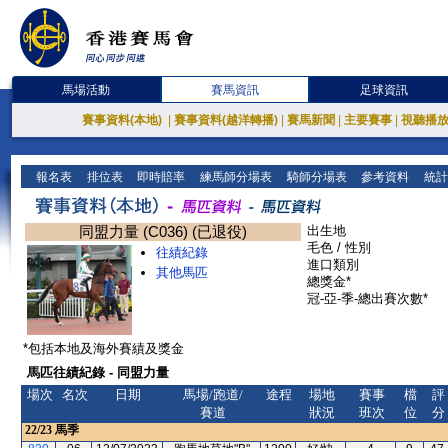
馬場活動
賽馬資訊
足球資訊
賽事資料(本地)
|
賽事資料(越洋轉播)
|
賽馬新聞
|
主要賽事
|
視聽播
報名表
排位表
即時賠率
練馬師分場表
騎師分場表
參考資料
統計
同盟力量 (C036) (已退役)
出生地
毛色 / 性別
往績紀錄
進口類別
其他馬匹
總獎金*
冠-亞-季-總出賽次數*
*包括本地及海外賽績及獎金
馬匹往績紀錄 - 同盟力量
場次
名次
日期
馬場/跑道/
途程
場地
賽事
檔
評
賽道
狀況
班次
位
分
22/23
馬季