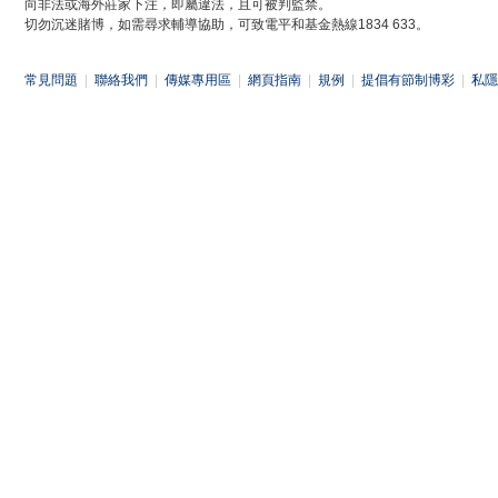
向非法或海外莊家下注，即屬違法，且可被判監禁。
切勿沉迷賭博，如需尋求輔導協助，可致電平和基金熱線1834 633。
常見問題
|
聯絡我們
|
傳媒專用區
|
網頁指南
|
規例
|
提倡有節制博彩
|
私隱