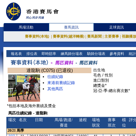
馬場活動
賽馬資訊
足球資訊
賽事資料(本地)
|
賽事資料(越洋轉播)
|
賽馬新聞
|
主要賽事
|
視聽播
報名表
排位表
即時賠率
練馬師分場表
騎師分場表
參考資料
統計
達龍駒 (C075) (已退役)
出生地
毛色 / 性別
往績紀錄
進口類別
來港前賽績記錄
總獎金*
其他馬匹
冠-亞-季-總出賽次數*
*包括本地及海外賽績及獎金
馬匹往績紀錄 - 達龍駒
場次
名次
日期
馬場/跑道/
途程
場地
賽事
檔
評
賽道
狀況
班次
位
20/21
馬季