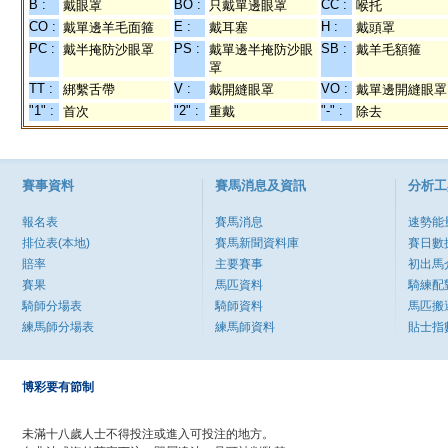
B :
BO :
CC :
戴眼罩
只戴單邊眼罩
喉托
CO :
E :
H :
戴單邊羊毛面箍
戴耳塞
戴頭罩
PC :
PS :
SB :
戴半掩防沙眼罩
戴單邊半掩防沙眼
戴羊毛額箍
罩
TT :
V :
VO :
綁繫舌帶
戴開縫眼罩
戴單邊開縫眼罩
"1" :
"2" :
"-" :
首次
重戴
除去
賽事資料
賽馬消息及資訊
分析工
報名表
賽馬消息
速勢能
排位表(本地)
賽馬新聞資料庫
賽日數
賠率
主要賽事
初出馬
賽果
馬匹資料
騎練配
騎師分場表
騎師資料
馬匹搬
練馬師分場表
練馬師資料
貼士指
博彩要有節制
未滿十八歲人士不得投注或進入可投注的地方。