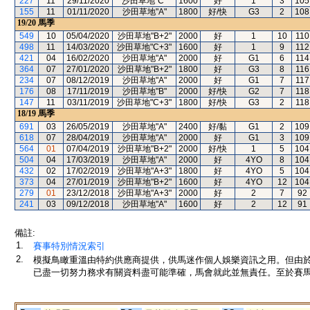
227
11
29/11/2020
沙田草地"C"
1600
好
1
3
105
155
11
01/11/2020
沙田草地"A"
1800
好/快
G3
2
108
19/20
馬季
549
10
05/04/2020
沙田草地"B+2"
2000
好
1
10
110
498
11
14/03/2020
沙田草地"C+3"
1600
好
1
9
112
421
04
16/02/2020
沙田草地"A"
2000
好
G1
6
114
364
07
27/01/2020
沙田草地"B+2"
1800
好
G3
8
116
234
07
08/12/2019
沙田草地"A"
2000
好
G1
7
117
176
08
17/11/2019
沙田草地"B"
2000
好/快
G2
7
118
147
11
03/11/2019
沙田草地"C+3"
1800
好/快
G3
2
118
18/19
馬季
691
03
26/05/2019
沙田草地"A"
2400
好/黏
G1
2
109
618
07
28/04/2019
沙田草地"A"
2000
好
G1
3
109
564
01
07/04/2019
沙田草地"B+2"
2000
好/快
1
5
104
504
04
17/03/2019
沙田草地"A"
2000
好
4YO
8
104
432
02
17/02/2019
沙田草地"A+3"
1800
好
4YO
5
104
373
04
27/01/2019
沙田草地"B+2"
1600
好
4YO
12
104
279
01
23/12/2018
沙田草地"A+3"
2000
好
2
7
92
241
03
09/12/2018
沙田草地"A"
1600
好
2
12
91
備註:
1.
賽事特別情況索引
2.
模擬鳥瞰重溫由特約供應商提供，供馬迷作個人娛樂資訊之用。但由
已盡一切努力務求有關資料盡可能準確，馬會就此並無責任。至於賽馬