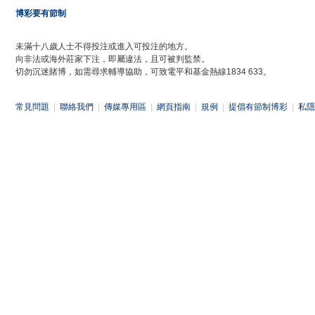
博彩要有節制
未滿十八歲人士不得投注或進入可投注的地方。
向非法或海外莊家下注，即屬違法，且可被判監禁。
切勿沉迷賭博，如需尋求輔導協助，可致電平和基金熱線1834 633。
常見問題
|
聯絡我們
|
傳媒專用區
|
網頁指南
|
規例
|
提倡有節制博彩
|
私隱