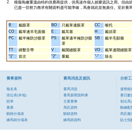
2.
模擬鳥瞰重溫由特約供應商提供，供馬迷作個人娛樂資訊之用。但由
已盡一切努力務求有關資料盡可能準確，馬會就此並無責任。至於賽馬
B :
BO :
CC :
戴眼罩
只戴單邊眼罩
喉托
CO :
E :
H :
戴單邊羊毛面箍
戴耳塞
戴頭罩
PC :
PS :
SB :
戴半掩防沙眼罩
戴單邊半掩防沙眼
戴羊毛額箍
罩
TT :
V :
VO :
綁繫舌帶
戴開縫眼罩
戴單邊開縫眼罩
"1" :
"2" :
"-" :
首次
重戴
除去
賽事資料
賽馬消息及資訊
分析工
報名表
賽馬消息
速勢能
排位表(本地)
賽馬新聞資料庫
賽日數
賠率
主要賽事
初出馬
賽果
馬匹資料
騎練配
騎師分場表
騎師資料
馬匹搬
練馬師分場表
練馬師資料
貼士指