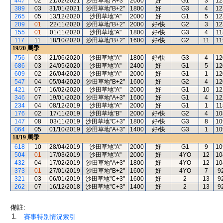
447
02
21/02/2021
沙田草地"A+3"
2000
好
G1
3
12
389
03
31/01/2021
沙田草地"B+2"
1800
好
G3
4
12
265
05
13/12/2020
沙田草地"A"
2000
好
G1
5
12
209
01
22/11/2020
沙田草地"B+2"
2000
好/快
G2
3
12
155
01
01/11/2020
沙田草地"A"
1800
好/快
G3
4
11
117
11
18/10/2020
沙田草地"B+2"
1600
好/快
G2
11
11
19/20
馬季
756
03
21/06/2020
沙田草地"A"
1800
好/快
G3
4
12
686
03
24/05/2020
沙田草地"A"
2400
好
G1
5
12
609
02
26/04/2020
沙田草地"A"
2000
好
G1
1
12
547
04
05/04/2020
沙田草地"B+2"
1600
好
G2
4
12
421
07
16/02/2020
沙田草地"A"
2000
好
G1
10
12
346
07
19/01/2020
沙田草地"A+3"
1600
好
G1
4
12
234
04
08/12/2019
沙田草地"A"
2000
好
G1
1
11
176
02
17/11/2019
沙田草地"B"
2000
好/快
G2
4
10
147
08
03/11/2019
沙田草地"C+3"
1800
好/快
G3
8
10
064
05
01/10/2019
沙田草地"A+3"
1400
好/快
G3
1
10
18/19
馬季
618
10
28/04/2019
沙田草地"A"
2000
好
G1
9
10
504
01
17/03/2019
沙田草地"A"
2000
好
4YO
12
10
432
04
17/02/2019
沙田草地"A+3"
1800
好
4YO
12
10
373
01
27/01/2019
沙田草地"B+2"
1600
好
4YO
7
9
321
03
06/01/2019
沙田草地"C+3"
1600
好
2
13
9
262
07
16/12/2018
沙田草地"C+3"
1400
好
2
13
9
備註:
1.
賽事特別情況索引