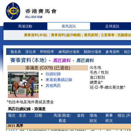
馬場活動
賽馬資訊
足球資訊
賽事資料(本地)
|
賽事資料(越洋轉播)
|
賽馬新聞
|
主要賽事
|
視聽播
報名表
排位表
即時賠率
練馬師分場表
騎師分場表
參考資料
統計
添滿意 (C079) (已退役)
出生地
毛色 / 性別
往績紀錄
進口類別
來港前賽績記錄
總獎金*
其他馬匹
冠-亞-季-總出賽次數*
*包括本地及海外賽績及獎金
馬匹往績紀錄 - 添滿意
場次
名次
日期
馬場/跑道/
途程
場地
賽事
檔位
評
賽道
狀況
班次
20/21
馬季