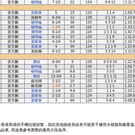
容天鵬
楊明綸
7-1/2
22
124
6 6 12
1.11.
容天鵬
巫顯東
5
23
122
1 1 4
1.09.
容天鵬
賀銘年
8-3/4
12
128
3 1 13
1.10.
容天鵬
楊明綸
6-1/4
36
125
4 3 10
1.10.
容天鵬
楊明綸
2-3/4
45
116
1 1 1
1.10.
容天鵬
潘明輝
9-1/4
16
118
1 1 3 11
1.42.
容天鵬
楊明綸
6-1/2
23
120
1 1 8
1.11.
容天鵬
梁家俊
4-1/4
5.6
124
3 2 9
1.10.
容天鵬
梁家俊
4
39
124
1 1 1 9
1.22.
容天鵬
黃皓楠
8-1/2
39
126
3 3 14
1.11.
容天鵬
潘頓
8-3/4
9
129
6 5 6 10
1.22.
容天鵬
楊明綸
5
21
130
5 5 7
1.09.
容天鵬
楊明綸
1-3/4
8.8
131
3 3 5
1.10.
容天鵬
潘頓
12-3/4
3.2
132
2 1 1 11
1.23.
容天鵬
蘇兆輝
2-1/2
10
132
1 1 1 4
1.22.
容天鵬
蘇兆輝
1-3/4
2.7
124
1 1 1
1.10.
容天鵬
梁家俊
1-1/4
9.8
123
1 1 4
1.10.
容天鵬
梁家俊
2-1/2
21
124
3 4 5
1.09.
容天鵬
梁家俊
3
69
124
5 6 4
0.58.
於香港馬場內手機信號頻繁，因此其他接收系統有可能受干擾而令模擬鳥瞰重溫
結果, 馬迷應參考實際的賽馬片段為準。