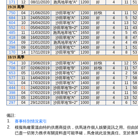
171
12
08/11/2020
跑馬地草地"A"
1200
好
4
11
51
19/20
馬季
750
04
21/06/2020
沙田草地"A"
1200
好/快
4
11
52
684
13
24/05/2020
沙田草地"A"
1200
好
4
5
52
604
10
26/04/2020
沙田草地"A"
1200
好
4
13
52
552
01
05/04/2020
沙田草地"B+2"
1200
好
4
11
43
485
11
11/03/2020
跑馬地草地"C"
1650
好
4
5
45
418
08
16/02/2020
沙田草地"A"
1200
好
4
8
47
354
09
22/01/2020
跑馬地草地"A"
1200
好
4
4
49
298
09
01/01/2020
沙田草地"C"
1400
好
4
1
51
170
14
17/11/2019
沙田草地"B"
1200
好
4
8
53
18/19
馬季
754
10
23/06/2019
沙田草地"A"
1400
好/快
4
12
55
708
07
02/06/2019
沙田草地"B"
1200
好/快
4
11
57
653
05
11/05/2019
沙田草地"C"
1200
好
4
2
58
577
11
14/04/2019
沙田草地"C"
1400
好
4
7
58
501
04
17/03/2019
沙田草地"A"
1400
好
4
11
58
444
01
24/02/2019
沙田草地"B+2"
1200
好
4
1
50
398
04
07/02/2019
沙田草地"C+3"
1200
好
4
11
50
333
05
12/01/2019
沙田草地"A"
1200
好
4
13
52
297
04
29/12/2018
沙田草地"B+2"
1000
好
4
6
52
備註:
1.
賽事特別情況索引
2.
模擬鳥瞰重溫由特約供應商提供，供馬迷作個人娛樂資訊之用。但由
已盡一切努力務求有關資料盡可能準確，馬會就此並無責任。至於賽馬