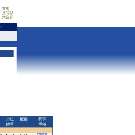
賽馬
足智彩
六合彩
少
成
排位
配備
賽事
間
體重
重播