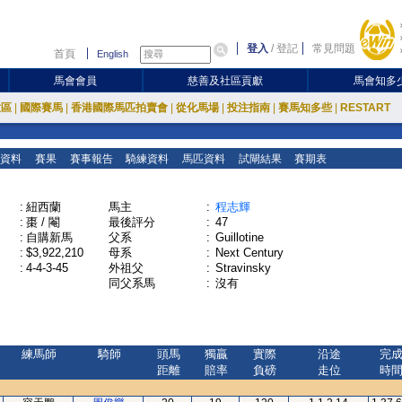
登入
/
登記
常見問題
首頁
English
馬會會員
慈善及社區貢獻
馬會知多
放區
|
國際賽馬
|
香港國際馬匹拍賣會
|
從化馬場
|
投注指南
|
賽馬知多些
|
RESTART
資料
賽果
賽事報告
騎練資料
馬匹資料
試閘結果
賽期表
:
紐西蘭
馬主
:
程志輝
:
棗 / 閹
最後評分
:
47
:
自購新馬
父系
:
Guillotine
:
$3,922,210
母系
:
Next Century
:
4-4-3-45
外祖父
:
Stravinsky
同父系馬
:
沒有
練馬師
騎師
頭馬
獨贏
實際
沿途
完
距離
賠率
負磅
走位
時