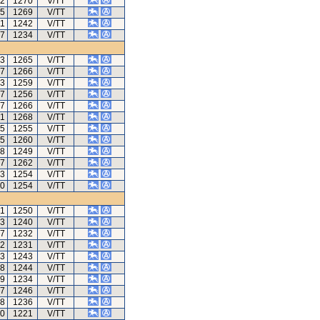
62
1270
V/TT
35
1269
V/TT
81
1242
V/TT
97
1234
V/TT
03
1265
V/TT
17
1266
V/TT
73
1259
V/TT
57
1256
V/TT
97
1266
V/TT
01
1268
V/TT
85
1255
V/TT
25
1260
V/TT
78
1249
V/TT
67
1262
V/TT
33
1254
V/TT
60
1254
V/TT
41
1250
V/TT
23
1240
V/TT
87
1232
V/TT
72
1231
V/TT
33
1243
V/TT
58
1244
V/TT
39
1234
V/TT
97
1246
V/TT
08
1236
V/TT
10
1221
V/TT