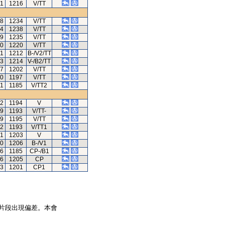
71
1216
V/TT
78
1234
V/TT
84
1238
V/TT
39
1235
V/TT
10
1220
V/TT
71
1212
B-/V2/TT
03
1214
V-/B2/TT
77
1202
V/TT
80
1197
V/TT
01
1185
V/TT2
92
1194
V
79
1193
V/TT-
09
1195
V/TT
82
1193
V/TT1
81
1203
V
10
1206
B-/V1
16
1185
CP-/B1
96
1205
CP
33
1201
CP1
片段出現偏差。本會