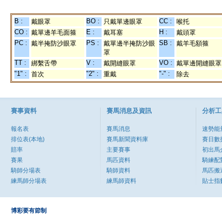
B :
BO :
CC :
戴眼罩
只戴單邊眼罩
喉托
CO :
E :
H :
戴單邊羊毛面箍
戴耳塞
戴頭罩
PC :
PS :
SB :
戴半掩防沙眼罩
戴單邊半掩防沙眼
戴羊毛額箍
罩
TT :
V :
VO :
綁繫舌帶
戴開縫眼罩
戴單邊開縫眼罩
"1" :
"2" :
"-" :
首次
重戴
除去
賽事資料
賽馬消息及資訊
分析工
報名表
賽馬消息
速勢能
排位表(本地)
賽馬新聞資料庫
賽日數
賠率
主要賽事
初出馬
賽果
馬匹資料
騎練配
騎師分場表
騎師資料
馬匹搬
練馬師分場表
練馬師資料
貼士指
博彩要有節制