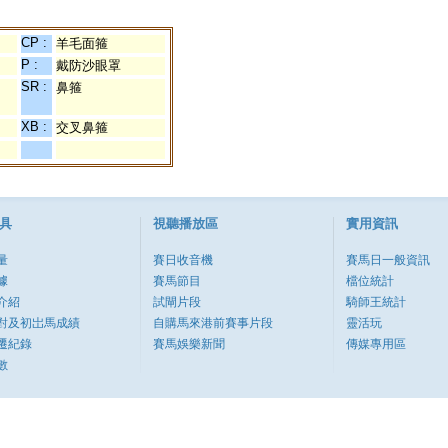
CP :
羊毛面箍
P :
戴防沙眼罩
SR :
鼻箍
XB :
交叉鼻箍
具
視聽播放區
實用資訊
量
賽日收音機
賽馬日一般資訊
據
賽馬節目
檔位統計
介紹
試閘片段
騎師王統計
對及初岀馬成績
自購馬來港前賽事片段
靈活玩
遷紀錄
賽馬娛樂新聞
傳媒專用區
數