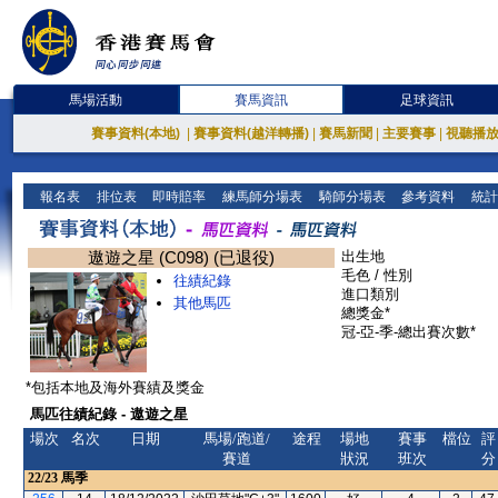
馬場活動
賽馬資訊
足球資訊
賽事資料(本地)
|
賽事資料(越洋轉播)
|
賽馬新聞
|
主要賽事
|
視聽播
報名表
排位表
即時賠率
練馬師分場表
騎師分場表
參考資料
統計
遨遊之星 (C098) (已退役)
出生地
毛色 / 性別
往績紀錄
進口類別
其他馬匹
總獎金*
冠-亞-季-總出賽次數*
*包括本地及海外賽績及獎金
馬匹往績紀錄 - 遨遊之星
場次
名次
日期
馬場/跑道/
途程
場地
賽事
檔位
評
賽道
狀況
班次
分
22/23
馬季