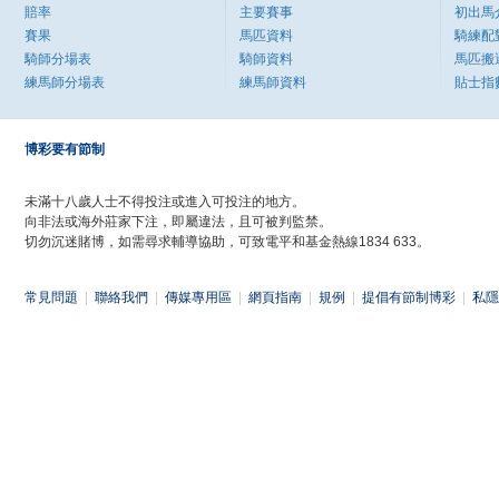
賠率
主要賽事
初出馬
賽果
馬匹資料
騎練配
騎師分場表
騎師資料
馬匹搬
練馬師分場表
練馬師資料
貼士指
博彩要有節制
未滿十八歲人士不得投注或進入可投注的地方。
向非法或海外莊家下注，即屬違法，且可被判監禁。
切勿沉迷賭博，如需尋求輔導協助，可致電平和基金熱線1834 633。
常見問題
|
聯絡我們
|
傳媒專用區
|
網頁指南
|
規例
|
提倡有節制博彩
|
私隱