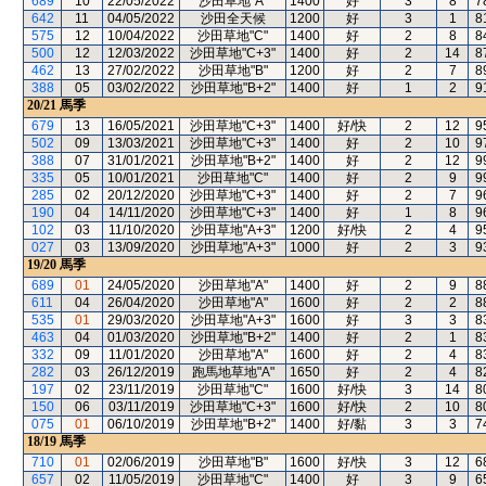
689
10
22/05/2022
沙田草地"A"
1400
好
3
8
7
642
11
04/05/2022
沙田全天候
1200
好
3
1
8
575
12
10/04/2022
沙田草地"C"
1400
好
2
8
8
500
12
12/03/2022
沙田草地"C+3"
1400
好
2
14
8
462
13
27/02/2022
沙田草地"B"
1200
好
2
7
8
388
05
03/02/2022
沙田草地"B+2"
1400
好
1
2
9
20/21
馬季
679
13
16/05/2021
沙田草地"C+3"
1400
好/快
2
12
9
502
09
13/03/2021
沙田草地"C+3"
1400
好
2
10
9
388
07
31/01/2021
沙田草地"B+2"
1400
好
2
12
9
335
05
10/01/2021
沙田草地"C"
1400
好
2
9
9
285
02
20/12/2020
沙田草地"C+3"
1400
好
2
7
9
190
04
14/11/2020
沙田草地"C+3"
1400
好
1
8
9
102
03
11/10/2020
沙田草地"A+3"
1200
好/快
2
4
9
027
03
13/09/2020
沙田草地"A+3"
1000
好
2
3
9
19/20
馬季
689
01
24/05/2020
沙田草地"A"
1400
好
2
9
8
611
04
26/04/2020
沙田草地"A"
1600
好
2
2
8
535
01
29/03/2020
沙田草地"A+3"
1600
好
3
3
8
463
04
01/03/2020
沙田草地"B+2"
1400
好
2
1
8
332
09
11/01/2020
沙田草地"A"
1600
好
2
4
8
282
03
26/12/2019
跑馬地草地"A"
1650
好
2
4
8
197
02
23/11/2019
沙田草地"C"
1600
好/快
3
14
8
150
06
03/11/2019
沙田草地"C+3"
1600
好/快
2
10
8
075
01
06/10/2019
沙田草地"B+2"
1400
好/黏
3
3
7
18/19
馬季
710
01
02/06/2019
沙田草地"B"
1600
好/快
3
12
6
657
02
11/05/2019
沙田草地"C"
1400
好
3
9
6