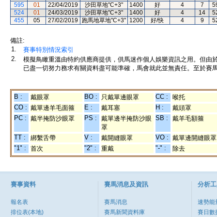
595
01
22/04/2019
沙田草地"C+3"
1400
好
4
7
5
524
01
24/03/2019
沙田草地"C+3"
1400
好
4
14
5
455
05
27/02/2019
跑馬地草地"C+3"
1200
好/快
4
9
5
備註:
1.
賽事特別情況索引
2.
模擬鳥瞰重溫由特約供應商提供，供馬迷作個人娛樂資訊之用。但由
已盡一切努力務求有關資料盡可能準確，馬會就此並無責任。至於賽馬
B :
BO :
CC :
戴眼罩
只戴單邊眼罩
喉托
CO :
E :
H :
戴單邊羊毛面箍
戴耳塞
戴頭罩
PC :
PS :
SB :
戴半掩防沙眼罩
戴單邊半掩防沙眼
戴羊毛額箍
罩
TT :
V :
VO :
綁繫舌帶
戴開縫眼罩
戴單邊開縫眼罩
"1" :
"2" :
"-" :
首次
重戴
除去
賽事資料
賽馬消息及資訊
分析工
報名表
賽馬消息
速勢能
排位表(本地)
賽馬新聞資料庫
賽日數