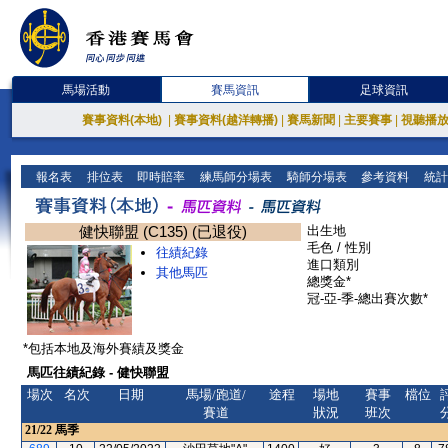
馬場活動
賽馬資訊
足球資訊
賽事資料(本地)
|
賽事資料(越洋轉播)
|
賽馬新聞
|
主要賽事
|
視聽播
報名表
排位表
即時賠率
練馬師分場表
騎師分場表
參考資料
統計
健快聯盟 (C135) (已退役)
出生地
毛色 / 性別
往績紀錄
進口類別
其他馬匹
總獎金*
冠-亞-季-總出賽次數*
*包括本地及海外賽績及獎金
馬匹往績紀錄 - 健快聯盟
場次
名次
日期
馬場/跑道/
途程
場地
賽事
檔位
賽道
狀況
班次
21/22
馬季