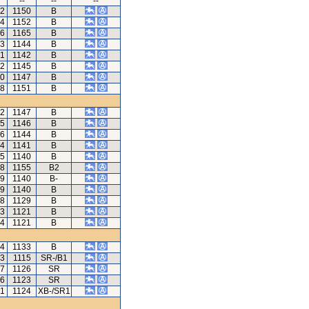
--
--
--
82
1150
B
64
1152
B
56
1165
B
63
1144
B
71
1142
B
92
1145
B
60
1147
B
28
1151
B
02
1147
B
85
1146
B
96
1144
B
94
1141
B
05
1140
B
18
1155
B2
19
1140
B-
19
1140
B
28
1129
B
63
1121
B
64
1121
B
84
1133
B
03
1115
SR-/B1
37
1126
SR
06
1123
SR
41
1124
XB-/SR1