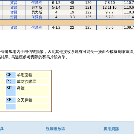
5
賀賢
何澤堯
6-1/2
48
120
7 8 10
1.10.
7
賀賢
貝力斯
5-1/4
23
121
12 11 10
1.10.
9
賀賢
貝力斯
4
19
122
9 7 7
1.10.
1
賀賢
何澤堯
4
8.3
125
6 7 8
1.11.
2
賀賢
何澤堯
4-1/2
22
125
6 5 6
1.09.
於香港馬場內手機信號頻繁，因此其他接收系統有可能受干擾而令模擬鳥瞰重溫
結果, 馬迷應參考實際的賽馬片段為準。
CP :
羊毛面箍
P :
戴防沙眼罩
SR :
鼻箍
XB :
交叉鼻箍
具
視聽播放區
實用資訊