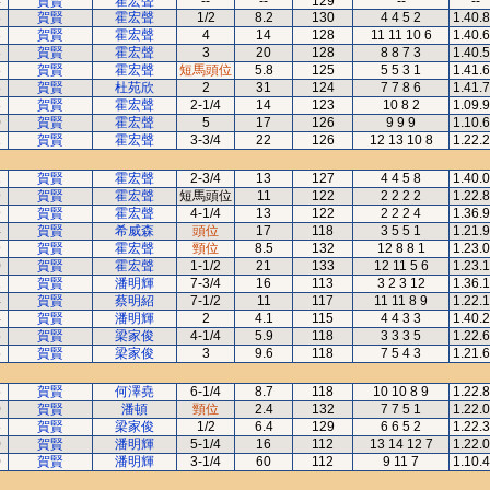
4
賀賢
霍宏聲
--
--
129
--
--
3
賀賢
霍宏聲
1/2
8.2
130
4 4 5 2
1.40.
3
賀賢
霍宏聲
4
14
128
11 11 10 6
1.40.
3
賀賢
霍宏聲
3
20
128
8 8 7 3
1.40.
8
賀賢
霍宏聲
短馬頭位
5.8
125
5 5 3 1
1.41.
8
賀賢
杜苑欣
2
31
124
7 7 8 6
1.41.
8
賀賢
霍宏聲
2-1/4
14
123
10 8 2
1.09.
0
賀賢
霍宏聲
5
17
126
9 9 9
1.10.
1
賀賢
霍宏聲
3-3/4
22
126
12 13 10 8
1.22.
1
賀賢
霍宏聲
2-3/4
13
127
4 4 5 8
1.40.
9
賀賢
霍宏聲
短馬頭位
11
122
2 2 2 2
1.22.
9
賀賢
霍宏聲
4-1/4
13
122
2 2 2 4
1.36.
4
賀賢
希威森
頭位
17
118
3 5 5 1
1.21.
9
賀賢
霍宏聲
頸位
8.5
132
12 8 8 1
1.23.
0
賀賢
霍宏聲
1-1/2
21
133
12 11 5 6
1.23.
2
賀賢
潘明輝
7-3/4
16
113
3 2 3 12
1.36.
4
賀賢
蔡明紹
7-1/2
11
117
11 11 8 9
1.22.
4
賀賢
潘明輝
2
4.1
115
4 4 3 3
1.40.
5
賀賢
梁家俊
4-1/4
5.9
118
3 3 3 5
1.22.
5
賀賢
梁家俊
3
9.6
118
7 5 4 3
1.21.
5
賀賢
何澤堯
6-1/4
8.7
118
10 10 8 9
1.22.
0
賀賢
潘頓
頸位
2.4
132
7 7 5 1
1.22.
8
賀賢
梁家俊
1/2
6.4
129
6 6 5 2
1.22.
0
賀賢
潘明輝
5-1/4
16
112
13 14 12 7
1.22.
0
賀賢
潘明輝
3-1/4
60
112
9 11 7
1.10.