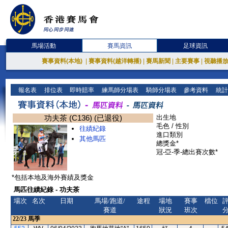
馬場活動
賽馬資訊
足球資訊
賽事資料(本地)
|
賽事資料(越洋轉播)
|
賽馬新聞
|
主要賽事
|
視聽播
報名表
排位表
即時賠率
練馬師分場表
騎師分場表
參考資料
統計
功夫茶 (C136) (已退役)
出生地
毛色 / 性別
往績紀錄
進口類別
其他馬匹
總獎金*
冠-亞-季-總出賽次數*
*包括本地及海外賽績及獎金
馬匹往績紀錄 - 功夫茶
場次
名次
日期
馬場/跑道/
途程
場地
賽事
檔位
賽道
狀況
班次
22/23
馬季