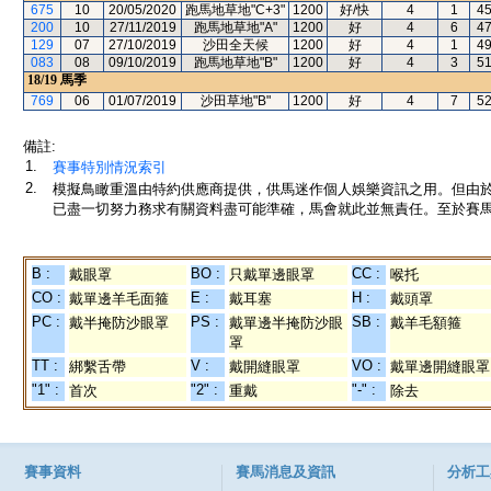
675
10
20/05/2020
跑馬地草地"C+3"
1200
好/快
4
1
4
200
10
27/11/2019
跑馬地草地"A"
1200
好
4
6
4
129
07
27/10/2019
沙田全天候
1200
好
4
1
4
083
08
09/10/2019
跑馬地草地"B"
1200
好
4
3
5
18/19
馬季
769
06
01/07/2019
沙田草地"B"
1200
好
4
7
5
備註:
1.
賽事特別情況索引
2.
模擬鳥瞰重溫由特約供應商提供，供馬迷作個人娛樂資訊之用。但由
已盡一切努力務求有關資料盡可能準確，馬會就此並無責任。至於賽馬
B :
BO :
CC :
戴眼罩
只戴單邊眼罩
喉托
CO :
E :
H :
戴單邊羊毛面箍
戴耳塞
戴頭罩
PC :
PS :
SB :
戴半掩防沙眼罩
戴單邊半掩防沙眼
戴羊毛額箍
罩
TT :
V :
VO :
綁繫舌帶
戴開縫眼罩
戴單邊開縫眼罩
"1" :
"2" :
"-" :
首次
重戴
除去
賽事資料
賽馬消息及資訊
分析工