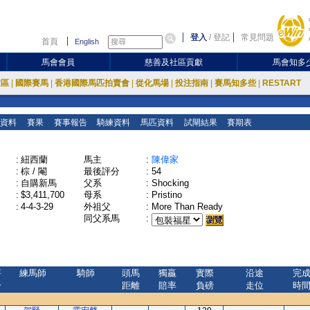
登入
/
登記
常見問題
首頁
English
馬會會員
慈善及社區貢獻
馬會知多
放區
|
國際賽馬
|
香港國際馬匹拍賣會
|
從化馬場
|
投注指南
|
賽馬知多些
|
RESTART
資料
賽果
賽事報告
騎練資料
馬匹資料
試閘結果
賽期表
:
紐西蘭
馬主
:
陳偉家
:
棕 / 閹
最後評分
:
54
:
自購新馬
父系
:
Shocking
:
$3,411,700
母系
:
Pristino
:
4-4-3-29
外祖父
:
More Than Ready
同父系馬
:
評
練馬師
騎師
頭馬
獨贏
實際
沿途
完
分
距離
賠率
負磅
走位
時