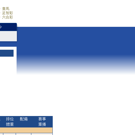
賽馬
足智彩
六合彩
少
成
排位
配備
賽事
間
體重
重播