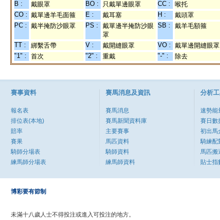
B :
BO :
CC :
戴眼罩
只戴單邊眼罩
喉托
CO :
E :
H :
戴單邊羊毛面箍
戴耳塞
戴頭罩
PC :
PS :
SB :
戴半掩防沙眼罩
戴單邊半掩防沙眼
戴羊毛額箍
罩
TT :
V :
VO :
綁繫舌帶
戴開縫眼罩
戴單邊開縫眼罩
"1" :
"2" :
"-" :
首次
重戴
除去
賽事資料
賽馬消息及資訊
分析工
報名表
賽馬消息
速勢能
排位表(本地)
賽馬新聞資料庫
賽日數
賠率
主要賽事
初出馬
賽果
馬匹資料
騎練配
騎師分場表
騎師資料
馬匹搬
練馬師分場表
練馬師資料
貼士指
博彩要有節制
未滿十八歲人士不得投注或進入可投注的地方。