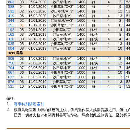
602
08
26/04/2020
沙田草地"A"
1400
好
4
2
5
588
04
19/04/2020
沙田草地"C+3"
1400
好
4
9
5
532
02
29/03/2020
沙田草地"A+3"
1400
好
4
12
5
419
06
16/02/2020
沙田草地"A"
1600
好
4
13
5
344
02
19/01/2020
沙田草地"A+3"
1600
好
4
2
4
251
01
15/12/2019
沙田草地"C+3"
1600
好
4
11
4
192
05
23/11/2019
沙田草地"C"
1600
好/快
4
14
4
162
03
09/11/2019
沙田草地"A"
1400
好/快
4
8
4
110
03
20/10/2019
沙田草地"A"
1400
好/快
4
4
4
035
05
15/09/2019
沙田草地"C+3"
1400
好/快
4
13
4
004
08
01/09/2019
沙田草地"B"
1200
好
4
10
4
18/19
馬季
809
03
14/07/2019
沙田草地"A"
1400
好/快
4
2
4
756
04
23/06/2019
沙田草地"A"
1400
好/快
4
12
4
704
07
02/06/2019
沙田草地"B"
1000
好/快
4
7
4
667
06
18/05/2019
沙田草地"C+3"
1000
好
4
10
4
632
07
05/05/2019
沙田草地"B"
1000
好
4
12
5
576
06
14/04/2019
沙田草地"C"
1000
好
4
13
5
521
10
24/03/2019
沙田草地"C+3"
1000
好
4
1
5
備註:
1.
賽事特別情況索引
2.
模擬鳥瞰重溫由特約供應商提供，供馬迷作個人娛樂資訊之用。但由
已盡一切努力務求有關資料盡可能準確，馬會就此並無責任。至於賽馬