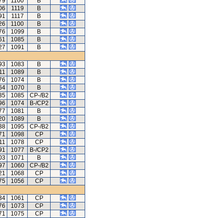
79
1100
B
06
1119
B
91
1117
B
26
1100
B
76
1099
B
61
1085
B
27
1091
B
93
1083
B
11
1089
B
76
1074
B
64
1070
B
35
1085
CP-/B2
96
1074
B-/CP2
77
1081
B
20
1089
B
38
1095
CP-/B2
71
1098
CP
11
1078
CP
91
1077
B-/CP2
03
1071
B
97
1060
CP-/B2
21
1068
CP
75
1056
CP
34
1061
CP
76
1073
CP
71
1075
CP