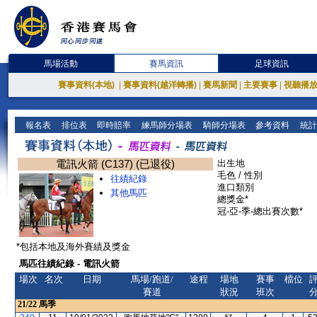
馬場活動
賽馬資訊
足球資訊
賽事資料(本地)
|
賽事資料(越洋轉播)
|
賽馬新聞
|
主要賽事
|
視聽播
報名表
排位表
即時賠率
練馬師分場表
騎師分場表
參考資料
統計
電訊火箭 (C137) (已退役)
出生地
毛色 / 性別
往績紀錄
進口類別
其他馬匹
總獎金*
冠-亞-季-總出賽次數*
*包括本地及海外賽績及獎金
馬匹往績紀錄 - 電訊火箭
場次
名次
日期
馬場/跑道/
途程
場地
賽事
檔位
賽道
狀況
班次
21/22
馬季