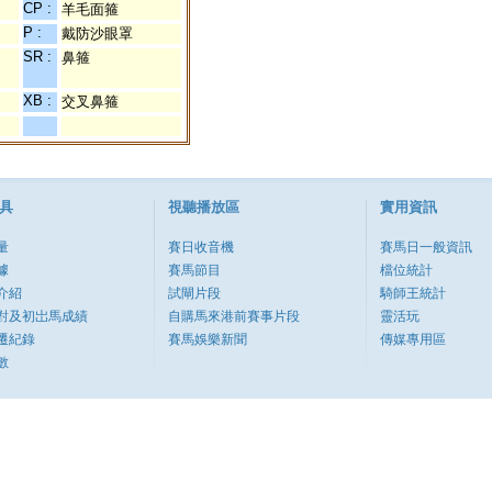
CP :
羊毛面箍
P :
戴防沙眼罩
SR :
鼻箍
XB :
交叉鼻箍
具
視聽播放區
實用資訊
量
賽日收音機
賽馬日一般資訊
據
賽馬節目
檔位統計
介紹
試閘片段
騎師王統計
對及初岀馬成績
自購馬來港前賽事片段
靈活玩
遷紀錄
賽馬娛樂新聞
傳媒專用區
數