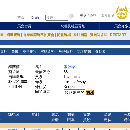
登入
/
登記
常見問題
首頁
English
馬會會員
慈善及社區貢獻
馬會知多
放區
|
國際賽馬
|
香港國際馬匹拍賣會
|
從化馬場
|
投注指南
|
賽馬知多些
|
RESTART
資料
賽果
賽事報告
騎練資料
馬匹資料
試閘結果
賽期表
:
紐西蘭
馬主
:
張敬峰
:
棗 / 閹
最後評分
:
53
:
自購新馬
父系
:
Tavistock
:
$3,701,608
母系
:
Far Far Away
:
2-6-8-44
外祖父
:
Keeper
同父系馬
:
評
練馬師
騎師
頭馬
獨贏
實際
沿途
完
分
距離
賠率
負磅
走位
時