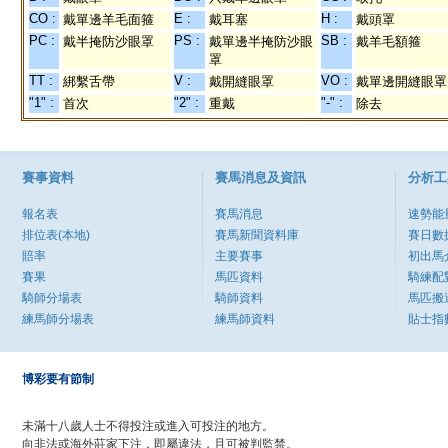
CO :
E :
H :
戴單邊羊毛面箍
戴耳塞
戴頭罩
PC :
PS :
SB :
戴半掩防沙眼罩
戴單邊半掩防沙眼
戴羊毛額箍
罩
TT :
V :
VO :
綁繫舌帶
戴開縫眼罩
戴單邊開縫眼罩
"1" :
"2" :
"-" :
首次
重戴
除去
賽事資料
賽馬消息及資訊
分析工
報名表
賽馬消息
速勢能
排位表(本地)
賽馬新聞資料庫
賽日數
賠率
主要賽事
初出馬
賽果
馬匹資料
騎練配
騎師分場表
騎師資料
馬匹搬
練馬師分場表
練馬師資料
貼士指
博彩要有節制
未滿十八歲人士不得投注或進入可投注的地方。
向非法或海外莊家下注，即屬違法，且可被判監禁。