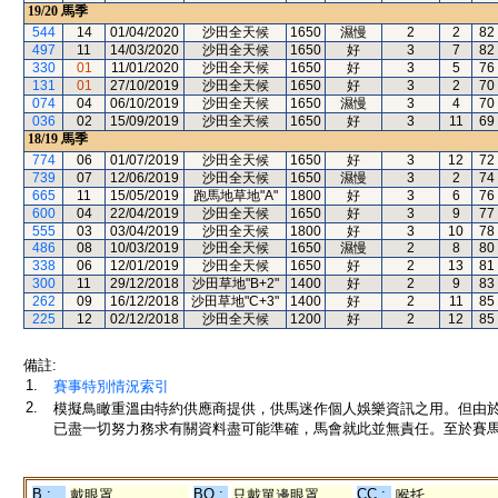
19/20
馬季
544
14
01/04/2020
沙田全天候
1650
濕慢
2
2
82
497
11
14/03/2020
沙田全天候
1650
好
3
7
82
330
01
11/01/2020
沙田全天候
1650
好
3
5
76
131
01
27/10/2019
沙田全天候
1650
好
3
2
70
074
04
06/10/2019
沙田全天候
1650
濕慢
3
4
70
036
02
15/09/2019
沙田全天候
1650
好
3
11
69
18/19
馬季
774
06
01/07/2019
沙田全天候
1650
好
3
12
72
739
07
12/06/2019
沙田全天候
1650
濕慢
3
2
74
665
11
15/05/2019
跑馬地草地"A"
1800
好
3
6
76
600
04
22/04/2019
沙田全天候
1650
好
3
9
77
555
03
03/04/2019
沙田全天候
1800
好
3
10
78
486
08
10/03/2019
沙田全天候
1650
濕慢
2
8
80
338
06
12/01/2019
沙田全天候
1650
好
2
13
81
300
11
29/12/2018
沙田草地"B+2"
1400
好
2
9
83
262
09
16/12/2018
沙田草地"C+3"
1400
好
2
11
85
225
12
02/12/2018
沙田全天候
1200
好
2
12
85
備註:
1.
賽事特別情況索引
2.
模擬鳥瞰重溫由特約供應商提供，供馬迷作個人娛樂資訊之用。但由
已盡一切努力務求有關資料盡可能準確，馬會就此並無責任。至於賽馬
B :
BO :
CC :
戴眼罩
只戴單邊眼罩
喉托