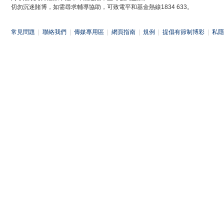
切勿沉迷賭博，如需尋求輔導協助，可致電平和基金熱線1834 633。
常見問題
|
聯絡我們
|
傳媒專用區
|
網頁指南
|
規例
|
提倡有節制博彩
|
私隱