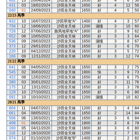
602
13
20/04/2024
沙田全天候
1650
好
4
6
56
431
03
18/02/2024
沙田全天候
1650
好
4
12
56
040
01
24/09/2023
沙田全天候
1650
好
4
5
50
22/23
馬季
832
10
16/07/2023
沙田草地"A"
1400
好
4
3
57
758
12
18/06/2023
沙田全天候
1200
濕慢
3
10
60
728
12
07/06/2023
跑馬地草地"A"
1800
好
3
9
62
652
08
10/05/2023
沙田全天候
1650
好
3
3
64
536
09
29/03/2023
沙田全天候
1650
濕慢
3
8
67
373
12
29/01/2023
沙田全天候
1650
好
3
6
70
220
10
04/12/2022
沙田全天候
1650
好
3
5
72
166
09
12/11/2022
沙田全天候
1650
好
3
12
74
21/22
馬季
641
06
04/05/2022
沙田全天候
1650
好
3
2
75
545
02
30/03/2022
沙田全天候
1800
快
3
9
73
422
08
12/02/2022
沙田全天候
1650
好
3
6
75
380
03
30/01/2022
沙田全天候
1200
好
3
11
76
175
12
13/11/2021
沙田全天候
1650
好
3
3
78
129
10
27/10/2021
沙田全天候
1650
好
3
6
80
091
10
10/10/2021
沙田全天候
1200
濕慢
2
10
82
20/21
馬季
804
11
04/07/2021
沙田全天候
1200
好
3
4
84
661
04
08/05/2021
沙田全天候
1650
好
2
14
84
506
06
13/03/2021
沙田全天候
1650
好
3
6
84
408
01
06/02/2021
沙田全天候
1800
好
3
8
78
160
05
04/11/2020
沙田全天候
1800
好
3
6
80
118
12
18/10/2020
沙田全天候
1200
好
2
7
81
074
12
01/10/2020
沙田草地"B"
1400
好
2
2
82