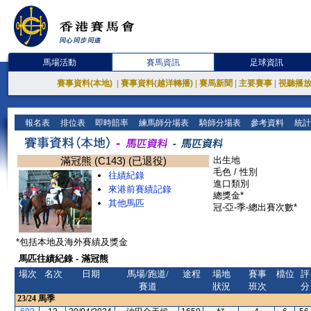
馬場活動
賽馬資訊
足球資訊
賽事資料(本地)
|
賽事資料(越洋轉播)
|
賽馬新聞
|
主要賽事
|
視聽播
報名表
排位表
即時賠率
練馬師分場表
騎師分場表
參考資料
統計
滿冠熊 (C143) (已退役)
出生地
毛色 / 性別
往績紀錄
進口類別
來港前賽績記錄
總獎金*
其他馬匹
冠-亞-季-總出賽次數*
*包括本地及海外賽績及獎金
馬匹往績紀錄 - 滿冠熊
場次
名次
日期
馬場/跑道/
途程
場地
賽事
檔位
評
賽道
狀況
班次
分
23/24
馬季