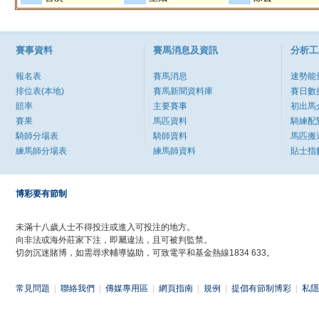
賽事資料
賽馬消息及資訊
分析工
報名表
賽馬消息
速勢能
排位表(本地)
賽馬新聞資料庫
賽日數
賠率
主要賽事
初出馬
賽果
馬匹資料
騎練配
騎師分場表
騎師資料
馬匹搬
練馬師分場表
練馬師資料
貼士指
博彩要有節制
未滿十八歲人士不得投注或進入可投注的地方。
向非法或海外莊家下注，即屬違法，且可被判監禁。
切勿沉迷賭博，如需尋求輔導協助，可致電平和基金熱線1834 633。
常見問題
|
聯絡我們
|
傳媒專用區
|
網頁指南
|
規例
|
提倡有節制博彩
|
私隱