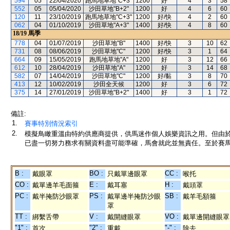
594
05
22/04/2020
跑馬地草地"C+3"
1200
好
4
3
58
552
05
05/04/2020
沙田草地"B+2"
1200
好
4
6
60
120
11
23/10/2019
跑馬地草地"C+3"
1200
好/快
4
2
60
062
04
01/10/2019
沙田草地"A+3"
1400
好/快
4
8
60
18/19
馬季
778
04
01/07/2019
沙田草地"B"
1400
好/快
3
10
62
731
08
08/06/2019
沙田草地"C"
1200
好/快
3
1
64
664
09
15/05/2019
跑馬地草地"A"
1200
好
3
12
66
612
10
28/04/2019
沙田草地"A"
1200
好
3
14
68
582
07
14/04/2019
沙田草地"C"
1200
好/黏
3
8
70
413
12
10/02/2019
沙田全天候
1200
好
3
6
72
375
14
27/01/2019
沙田草地"B+2"
1400
好
3
1
72
備註:
1.
賽事特別情況索引
2.
模擬鳥瞰重溫由特約供應商提供，供馬迷作個人娛樂資訊之用。但由
已盡一切努力務求有關資料盡可能準確，馬會就此並無責任。至於賽馬
B :
BO :
CC :
戴眼罩
只戴單邊眼罩
喉托
CO :
E :
H :
戴單邊羊毛面箍
戴耳塞
戴頭罩
PC :
PS :
SB :
戴半掩防沙眼罩
戴單邊半掩防沙眼
戴羊毛額箍
罩
TT :
V :
VO :
綁繫舌帶
戴開縫眼罩
戴單邊開縫眼罩
"1" :
"2" :
"-" :
首次
重戴
除去