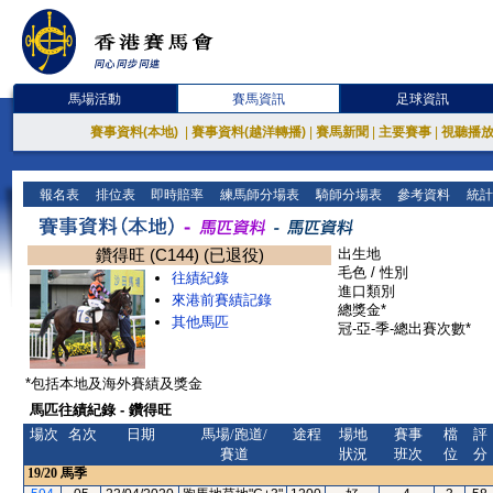
馬場活動
賽馬資訊
足球資訊
賽事資料(本地)
|
賽事資料(越洋轉播)
|
賽馬新聞
|
主要賽事
|
視聽播
報名表
排位表
即時賠率
練馬師分場表
騎師分場表
參考資料
統計
鑽得旺 (C144) (已退役)
出生地
毛色 / 性別
往績紀錄
進口類別
來港前賽績記錄
總獎金*
其他馬匹
冠-亞-季-總出賽次數*
*包括本地及海外賽績及獎金
馬匹往績紀錄 - 鑽得旺
場次
名次
日期
馬場/跑道/
途程
場地
賽事
檔
評
賽道
狀況
班次
位
分
19/20
馬季