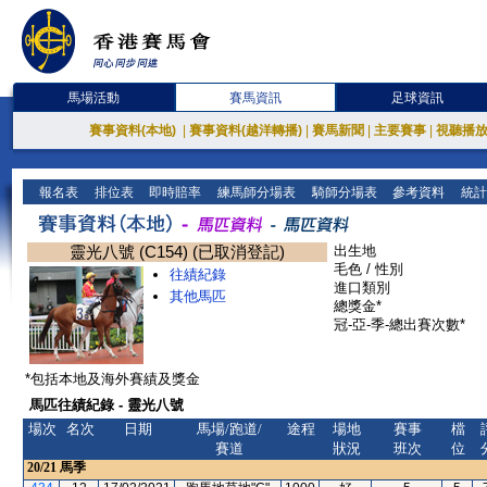
馬場活動
賽馬資訊
足球資訊
賽事資料(本地)
|
賽事資料(越洋轉播)
|
賽馬新聞
|
主要賽事
|
視聽播
報名表
排位表
即時賠率
練馬師分場表
騎師分場表
參考資料
統計
靈光八號 (C154) (已取消登記)
出生地
毛色 / 性別
往績紀錄
進口類別
其他馬匹
總獎金*
冠-亞-季-總出賽次數*
*包括本地及海外賽績及獎金
馬匹往績紀錄 - 靈光八號
場次
名次
日期
馬場/跑道/
途程
場地
賽事
檔
賽道
狀況
班次
位
20/21
馬季