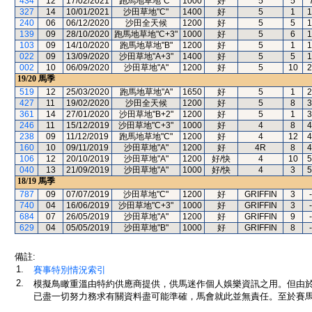
434
12
17/02/2021
跑馬地草地"C"
1000
好
5
5
327
14
10/01/2021
沙田草地"C"
1400
好
5
1
1
240
06
06/12/2020
沙田全天候
1200
好
5
5
1
139
09
28/10/2020
跑馬地草地"C+3"
1000
好
5
6
1
103
09
14/10/2020
跑馬地草地"B"
1200
好
5
1
1
022
09
13/09/2020
沙田草地"A+3"
1400
好
5
5
1
002
10
06/09/2020
沙田草地"A"
1200
好
5
10
2
19/20
馬季
519
12
25/03/2020
跑馬地草地"A"
1650
好
5
1
2
427
11
19/02/2020
沙田全天候
1200
好
5
8
3
361
14
27/01/2020
沙田草地"B+2"
1200
好
5
1
3
246
11
15/12/2019
沙田草地"C+3"
1000
好
4
8
4
238
09
11/12/2019
跑馬地草地"C"
1200
好
4
12
4
160
10
09/11/2019
沙田草地"A"
1200
好
4R
8
4
106
12
20/10/2019
沙田草地"A"
1200
好/快
4
10
5
040
13
21/09/2019
沙田草地"A"
1000
好/快
4
3
5
18/19
馬季
787
09
07/07/2019
沙田草地"C"
1200
好
GRIFFIN
3
-
740
04
16/06/2019
沙田草地"C+3"
1000
好
GRIFFIN
3
-
684
07
26/05/2019
沙田草地"A"
1200
好
GRIFFIN
9
-
629
04
05/05/2019
沙田草地"B"
1000
好
GRIFFIN
8
-
備註:
1.
賽事特別情況索引
2.
模擬鳥瞰重溫由特約供應商提供，供馬迷作個人娛樂資訊之用。但由
已盡一切努力務求有關資料盡可能準確，馬會就此並無責任。至於賽馬