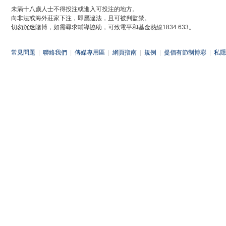
未滿十八歲人士不得投注或進入可投注的地方。
向非法或海外莊家下注，即屬違法，且可被判監禁。
切勿沉迷賭博，如需尋求輔導協助，可致電平和基金熱線1834 633。
常見問題
|
聯絡我們
|
傳媒專用區
|
網頁指南
|
規例
|
提倡有節制博彩
|
私隱