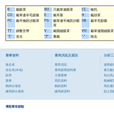
B :
BO :
CC :
戴眼罩
只戴單邊眼罩
喉托
CO :
E :
H :
戴單邊羊毛面箍
戴耳塞
戴頭罩
PC :
PS :
SB :
戴半掩防沙眼罩
戴單邊半掩防沙眼
戴羊毛額箍
罩
TT :
V :
VO :
綁繫舌帶
戴開縫眼罩
戴單邊開縫眼罩
"1" :
"2" :
"-" :
首次
重戴
除去
賽事資料
賽馬消息及資訊
分析工
報名表
賽馬消息
速勢能
排位表(本地)
賽馬新聞資料庫
賽日數
賠率
主要賽事
初出馬
賽果
馬匹資料
騎練配
騎師分場表
騎師資料
馬匹搬
練馬師分場表
練馬師資料
貼士指
博彩要有節制