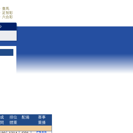
賽馬
足智彩
六合彩
少
成
排位
配備
賽事
間
體重
重播