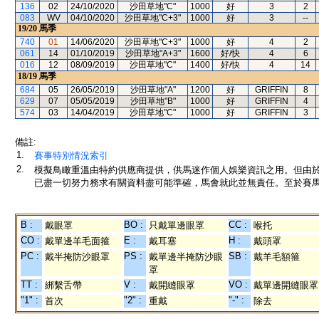
136
02
24/10/2020
沙田草地"C"
1000
好
3
2
083
WV
04/10/2020
沙田草地"C+3"
1000
好
3
--
19/20
馬季
740
01
14/06/2020
沙田草地"C+3"
1000
好
4
2
061
14
01/10/2019
沙田草地"A+3"
1600
好/快
4
6
016
12
08/09/2019
沙田草地"C"
1400
好/快
4
14
18/19
馬季
684
05
26/05/2019
沙田草地"A"
1200
好
GRIFFIN
8
629
07
05/05/2019
沙田草地"B"
1000
好
GRIFFIN
4
574
03
14/04/2019
沙田草地"C"
1000
好
GRIFFIN
3
備註:
1.
賽事特別情況索引
2.
模擬鳥瞰重溫由特約供應商提供，供馬迷作個人娛樂資訊之用。但由
已盡一切努力務求有關資料盡可能準確，馬會就此並無責任。至於賽馬
B :
BO :
CC :
戴眼罩
只戴單邊眼罩
喉托
CO :
E :
H :
戴單邊羊毛面箍
戴耳塞
戴頭罩
PC :
PS :
SB :
戴半掩防沙眼罩
戴單邊半掩防沙眼
戴羊毛額箍
罩
TT :
V :
VO :
綁繫舌帶
戴開縫眼罩
戴單邊開縫眼罩
"1" :
"2" :
"-" :
首次
重戴
除去