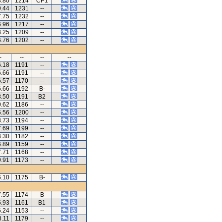
8.80
1214
CP1
9.44
1231
--
7.75
1232
--
6.96
1217
--
8.25
1209
--
6.76
1202
--
-
--
--
--
6.18
1191
--
6.66
1191
--
6.57
1170
--
6.66
1192
B-
8.50
1191
B2
0.62
1186
--
6.56
1200
--
8.73
1194
--
7.69
1199
--
3.30
1182
--
6.89
1159
--
7.71
1168
--
9.91
1173
--
6.10
1175
B-
7.55
1174
B
5.93
1161
B1
6.24
1153
--
8.11
1179
--