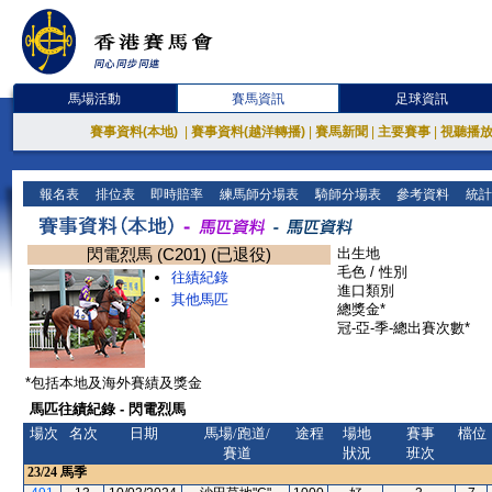
馬場活動
賽馬資訊
足球資訊
賽事資料(本地)
|
賽事資料(越洋轉播)
|
賽馬新聞
|
主要賽事
|
視聽播
報名表
排位表
即時賠率
練馬師分場表
騎師分場表
參考資料
統計
閃電烈馬 (C201) (已退役)
出生地
毛色 / 性別
往績紀錄
進口類別
其他馬匹
總獎金*
冠-亞-季-總出賽次數*
*包括本地及海外賽績及獎金
馬匹往績紀錄 - 閃電烈馬
場次
名次
日期
馬場/跑道/
途程
場地
賽事
檔位
賽道
狀況
班次
23/24
馬季