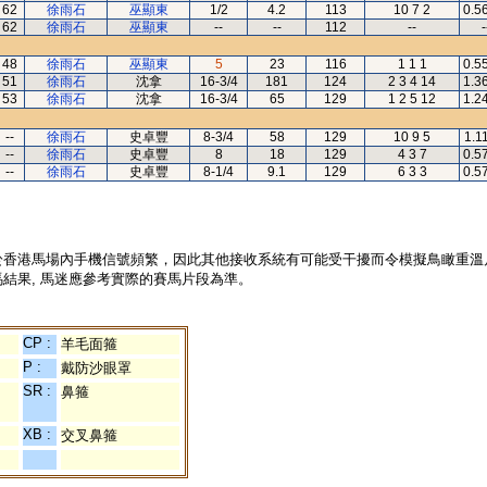
62
徐雨石
巫顯東
1/2
4.2
113
10 7 2
0.5
62
徐雨石
巫顯東
--
--
112
--
-
48
徐雨石
巫顯東
5
23
116
1 1 1
0.5
51
徐雨石
沈拿
16-3/4
181
124
2 3 4 14
1.3
53
徐雨石
沈拿
16-3/4
65
129
1 2 5 12
1.2
--
徐雨石
史卓豐
8-3/4
58
129
10 9 5
1.1
--
徐雨石
史卓豐
8
18
129
4 3 7
0.5
--
徐雨石
史卓豐
8-1/4
9.1
129
6 3 3
0.5
於香港馬場內手機信號頻繁，因此其他接收系統有可能受干擾而令模擬鳥瞰重溫
結果, 馬迷應參考實際的賽馬片段為準。
CP :
羊毛面箍
P :
戴防沙眼罩
SR :
鼻箍
XB :
交叉鼻箍