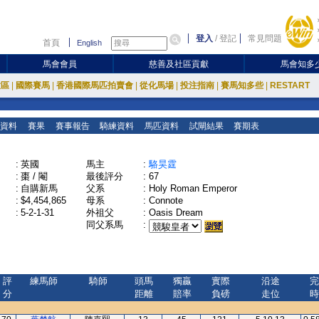
登入
/
登記
常見問題
首頁
English
馬會會員
慈善及社區貢獻
馬會知多
放區
|
國際賽馬
|
香港國際馬匹拍賣會
|
從化馬場
|
投注指南
|
賽馬知多些
|
RESTART
資料
賽果
賽事報告
騎練資料
馬匹資料
試閘結果
賽期表
:
英國
馬主
:
駱昊霆
:
棗 / 閹
最後評分
:
67
:
自購新馬
父系
:
Holy Roman Emperor
:
$4,454,865
母系
:
Connote
:
5-2-1-31
外祖父
:
Oasis Dream
同父系馬
:
評
練馬師
騎師
頭馬
獨贏
實際
沿途
完
分
距離
賠率
負磅
走位
時