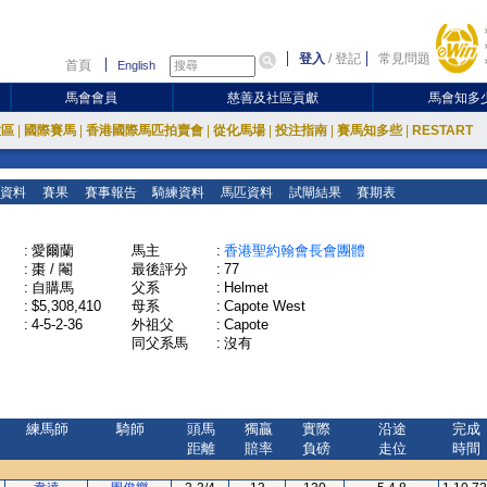
登入
/
登記
常見問題
首頁
English
馬會會員
慈善及社區貢獻
馬會知多
放區
|
國際賽馬
|
香港國際馬匹拍賣會
|
從化馬場
|
投注指南
|
賽馬知多些
|
RESTART
資料
賽果
賽事報告
騎練資料
馬匹資料
試閘結果
賽期表
:
愛爾蘭
馬主
:
香港聖約翰會長會團體
:
棗 / 閹
最後評分
:
77
:
自購馬
父系
:
Helmet
:
$5,308,410
母系
:
Capote West
:
4-5-2-36
外祖父
:
Capote
同父系馬
:
沒有
練馬師
騎師
頭馬
獨贏
實際
沿途
完成
距離
賠率
負磅
走位
時間