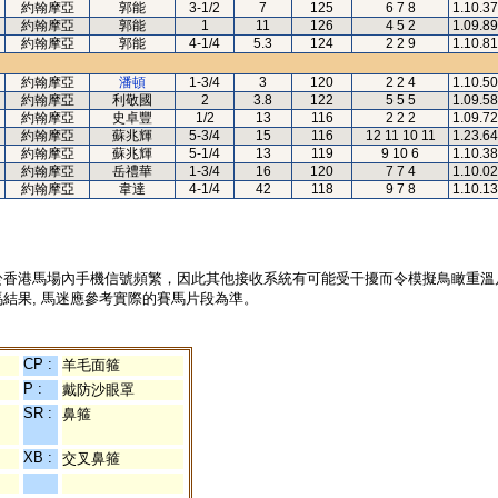
約翰摩亞
郭能
3-1/2
7
125
6 7 8
1.10.37
約翰摩亞
郭能
1
11
126
4 5 2
1.09.89
約翰摩亞
郭能
4-1/4
5.3
124
2 2 9
1.10.81
約翰摩亞
潘頓
1-3/4
3
120
2 2 4
1.10.50
約翰摩亞
利敬國
2
3.8
122
5 5 5
1.09.58
約翰摩亞
史卓豐
1/2
13
116
2 2 2
1.09.72
約翰摩亞
蘇兆輝
5-3/4
15
116
12 11 10 11
1.23.64
約翰摩亞
蘇兆輝
5-1/4
13
119
9 10 6
1.10.38
約翰摩亞
岳禮華
1-3/4
16
120
7 7 4
1.10.02
約翰摩亞
韋達
4-1/4
42
118
9 7 8
1.10.13
於香港馬場內手機信號頻繁，因此其他接收系統有可能受干擾而令模擬鳥瞰重溫
結果, 馬迷應參考實際的賽馬片段為準。
CP :
羊毛面箍
P :
戴防沙眼罩
SR :
鼻箍
XB :
交叉鼻箍