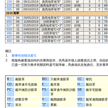
159
08
06/11/2019
跑馬地草地"B"
1200
好
3
7
71
122
02
23/10/2019
跑馬地草地"C+3"
1200
好/快
3
6
69
085
09
09/10/2019
跑馬地草地"B"
1200
好
3
7
70
18/19
馬季
702
04
29/05/2019
跑馬地草地"C"
1200
好
3
9
70
655
05
11/05/2019
沙田草地"C"
1200
好
3
5
70
627
02
01/05/2019
跑馬地草地"C+3"
1200
好/快
3
6
66
529
11
24/03/2019
沙田草地"C+3"
1400
好
3
8
68
466
06
02/03/2019
沙田草地"C"
1200
好
3
11
69
427
04
17/02/2019
沙田草地"A+3"
1200
好
3
1
70
400
08
07/02/2019
沙田草地"C+3"
1200
好
3
9
70
備註:
1.
賽事特別情況索引
2.
模擬鳥瞰重溫由特約供應商提供，供馬迷作個人娛樂資訊之用。但由
已盡一切努力務求有關資料盡可能準確，馬會就此並無責任。至於賽馬
B :
BO :
CC :
戴眼罩
只戴單邊眼罩
喉托
CO :
E :
H :
戴單邊羊毛面箍
戴耳塞
戴頭罩
PC :
PS :
SB :
戴半掩防沙眼罩
戴單邊半掩防沙眼
戴羊毛額箍
罩
TT :
V :
VO :
綁繫舌帶
戴開縫眼罩
戴單邊開縫眼罩
"1" :
"2" :
"-" :
首次
重戴
除去