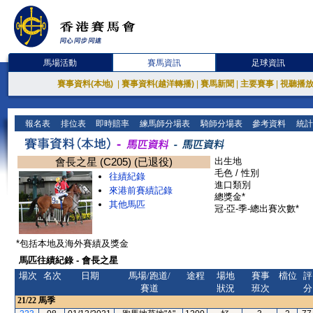
馬場活動
賽馬資訊
足球資訊
賽事資料(本地)
|
賽事資料(越洋轉播)
|
賽馬新聞
|
主要賽事
|
視聽播
報名表
排位表
即時賠率
練馬師分場表
騎師分場表
參考資料
統計
會長之星 (C205) (已退役)
出生地
毛色 / 性別
往績紀錄
進口類別
來港前賽績記錄
總獎金*
其他馬匹
冠-亞-季-總出賽次數*
*包括本地及海外賽績及獎金
馬匹往績紀錄 - 會長之星
場次
名次
日期
馬場/跑道/
途程
場地
賽事
檔位
評
賽道
狀況
班次
分
21/22
馬季