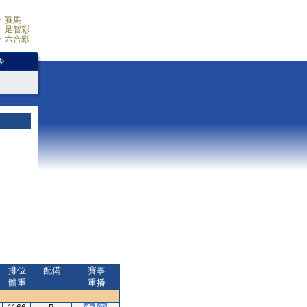
賽馬
足智彩
六合彩
少
排位
配備
賽事
體重
重播