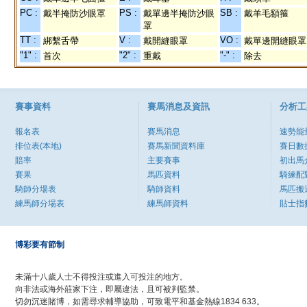
PC :
PS :
SB :
戴半掩防沙眼罩
戴單邊半掩防沙眼
戴羊毛額箍
罩
TT :
V :
VO :
綁繫舌帶
戴開縫眼罩
戴單邊開縫眼罩
"1" :
"2" :
"-" :
首次
重戴
除去
賽事資料
賽馬消息及資訊
分析工
報名表
賽馬消息
速勢能
排位表(本地)
賽馬新聞資料庫
賽日數
賠率
主要賽事
初出馬
賽果
馬匹資料
騎練配
騎師分場表
騎師資料
馬匹搬
練馬師分場表
練馬師資料
貼士指
博彩要有節制
未滿十八歲人士不得投注或進入可投注的地方。
向非法或海外莊家下注，即屬違法，且可被判監禁。
切勿沉迷賭博，如需尋求輔導協助，可致電平和基金熱線1834 633。