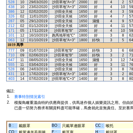
528
10
29/03/2020
沙田草地"A+3"
2000
好
4
2
5
438
10
23/02/2020
沙田草地"A+3"
2000
好
4
10
5
386
12
02/02/2020
沙田全天候
1650
好
4
3
5
326
02
11/01/2020
沙田全天候
1650
好
4
7
5
287
05
29/12/2019
沙田全天候
1650
濕慢
4
9
5
212
02
01/12/2019
沙田全天候
1800
好
4
11
5
171
05
17/11/2019
沙田草地"B"
2000
好
4
10
5
101
12
16/10/2019
跑馬地草地"C"
1800
好
3
8
6
063
12
01/10/2019
沙田草地"A+3"
1800
好/快
3
5
6
18/19
馬季
777
09
01/07/2019
沙田草地"B"
2000
好/快
3
6
6
710
09
02/06/2019
沙田草地"B"
1600
好/快
3
2
7
647
11
08/05/2019
沙田全天候
1650
濕慢
3
12
7
555
11
03/04/2019
沙田全天候
1800
好
3
11
7
528
06
24/03/2019
沙田全天候
1650
好
3
8
7
431
13
17/02/2019
沙田草地"A+3"
1400
好
3
2
8
403
14
07/02/2019
沙田草地"C+3"
1400
好
3
8
8
備註:
1.
賽事特別情況索引
2.
模擬鳥瞰重溫由特約供應商提供，供馬迷作個人娛樂資訊之用。但由
已盡一切努力務求有關資料盡可能準確，馬會就此並無責任。至於賽馬
B :
BO :
CC :
戴眼罩
只戴單邊眼罩
喉托
CO :
E :
H :
戴單邊羊毛面箍
戴耳塞
戴頭罩