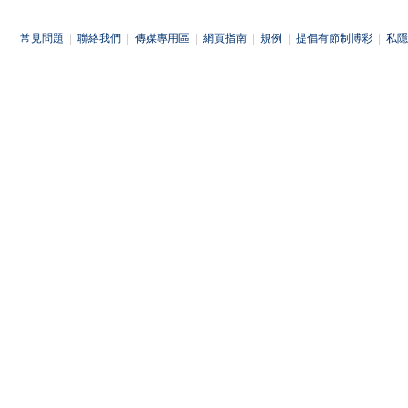
常見問題
|
聯絡我們
|
傳媒專用區
|
網頁指南
|
規例
|
提倡有節制博彩
|
私隱