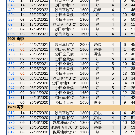
703
14
29/05/2022
沙田草地"B"
2000
好
4
5
4
648
14
07/05/2022
沙田草地"C"
1800
好
4
12
4
439
13
20/02/2022
沙田草地"A"
1600
好/黏
4
1
4
294
14
29/12/2021
沙田全天候
1650
好
4
10
4
224
08
05/12/2021
沙田全天候
1800
好
4
5
5
094
10
17/10/2021
沙田草地"B+2"
2000
好
4
3
5
041
09
19/09/2021
沙田草地"C"
1600
好
4
5
5
008
03
05/09/2021
沙田草地"A"
1600
好
4
3
5
20/21
馬季
822
01
11/07/2021
沙田草地"A"
2000
好/快
4
6
4
792
01
01/07/2021
沙田草地"C"
1800
好/快
4
1
4
780
03
26/06/2021
沙田全天候
1650
濕慢
4
12
4
731
02
06/06/2021
沙田全天候
1650
好
5
3
4
663
02
12/05/2021
沙田全天候
1800
好
5
10
4
549
02
31/03/2021
沙田全天候
1800
好
5
11
3
406
01
06/02/2021
沙田全天候
1650
好
5
13
3
309
03
01/01/2021
沙田草地"B+2"
1800
好
5
13
3
277
06
20/12/2020
沙田草地"C+3"
1600
好
5
14
3
242
07
06/12/2020
沙田全天候
1650
好
5
7
3
159
03
04/11/2020
沙田全天候
1650
好
5
12
3
133
11
24/10/2020
沙田草地"C"
1800
好
4
1
4
038
06
20/09/2020
沙田全天候
1650
濕慢
4
9
4
19/20
馬季
813
14
12/07/2020
沙田草地"A"
1800
好/快
4
4
4
782
08
01/07/2020
沙田草地"C"
1800
好/快
4
7
5
730
09
10/06/2020
跑馬地草地"B"
1800
好/快
4
10
5
671
04
20/05/2020
跑馬地草地"C+3"
1800
好/快
4
8
5
612
08
29/04/2020
跑馬地草地"A"
2200
好
4
12
5