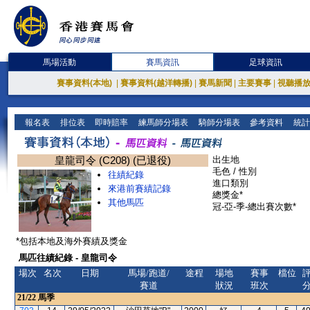
馬場活動
賽馬資訊
足球資訊
賽事資料(本地)
|
賽事資料(越洋轉播)
|
賽馬新聞
|
主要賽事
|
視聽播
報名表
排位表
即時賠率
練馬師分場表
騎師分場表
參考資料
統計
皇龍司令 (C208) (已退役)
出生地
毛色 / 性別
往績紀錄
進口類別
來港前賽績記錄
總獎金*
其他馬匹
冠-亞-季-總出賽次數*
*包括本地及海外賽績及獎金
馬匹往績紀錄 - 皇龍司令
場次
名次
日期
馬場/跑道/
途程
場地
賽事
檔位
賽道
狀況
班次
21/22
馬季