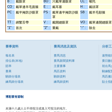
B :
BO :
CC :
戴眼罩
只戴單邊眼罩
喉托
CO :
E :
H :
戴單邊羊毛面箍
戴耳塞
戴頭罩
PC :
PS :
SB :
戴半掩防沙眼罩
戴單邊半掩防沙眼
戴羊毛額箍
罩
TT :
V :
VO :
綁繫舌帶
戴開縫眼罩
戴單邊開縫眼罩
"1" :
"2" :
"-" :
首次
重戴
除去
賽事資料
賽馬消息及資訊
分析工
報名表
賽馬消息
速勢能
排位表(本地)
賽馬新聞資料庫
賽日數
賠率
主要賽事
初出馬
賽果
馬匹資料
騎練配
騎師分場表
騎師資料
馬匹搬
練馬師分場表
練馬師資料
貼士指
博彩要有節制
未滿十八歲人士不得投注或進入可投注的地方。