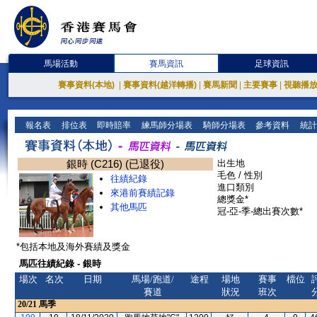
馬場活動
賽馬資訊
足球資訊
賽事資料(本地)
|
賽事資料(越洋轉播)
|
賽馬新聞
|
主要賽事
|
視聽播
報名表
排位表
即時賠率
練馬師分場表
騎師分場表
參考資料
統計
銀時 (C216) (已退役)
出生地
毛色 / 性別
往績紀錄
進口類別
來港前賽績記錄
總獎金*
其他馬匹
冠-亞-季-總出賽次數*
*包括本地及海外賽績及獎金
馬匹往績紀錄 - 銀時
場次
名次
日期
馬場/跑道/
途程
場地
賽事
檔位
賽道
狀況
班次
20/21
馬季