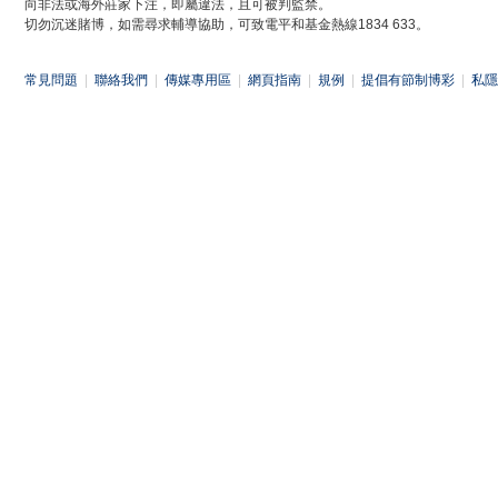
向非法或海外莊家下注，即屬違法，且可被判監禁。
切勿沉迷賭博，如需尋求輔導協助，可致電平和基金熱線1834 633。
常見問題
|
聯絡我們
|
傳媒專用區
|
網頁指南
|
規例
|
提倡有節制博彩
|
私隱