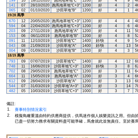
199
10
18/11/2020
跑馬地草地"C"
1200
好
4
9
4
141
07
28/10/2020
跑馬地草地"C+3"
1200
好
4
2
4
065
02
01/10/2020
沙田草地"B"
1200
好
4
1
4
19/20
馬季
670
12
20/05/2020
跑馬地草地"C+3"
1200
好
4
4
4
594
04
22/04/2020
跑馬地草地"C+3"
1200
好
4
6
4
203
09
27/11/2019
跑馬地草地"A"
1200
好
4
11
5
153
06
06/11/2019
跑馬地草地"B"
1200
好
4
8
5
091
11
12/10/2019
沙田草地"C"
1400
好/快
4
9
5
043
08
21/09/2019
沙田草地"A"
1400
好/快
4
13
5
004
09
01/09/2019
沙田草地"B"
1200
好
4
3
5
18/19
馬季
793
09
07/07/2019
沙田草地"C"
1400
好
4
12
6
748
11
16/06/2019
沙田草地"C+3"
1200
好/快
3
8
6
702
08
29/05/2019
跑馬地草地"C"
1200
好
3
11
6
664
11
15/05/2019
跑馬地草地"A"
1200
好
3
4
6
612
09
28/04/2019
沙田草地"A"
1200
好
3
13
6
544
07
31/03/2019
沙田草地"A+3"
1200
好
3
14
7
482
05
10/03/2019
沙田草地"C+3"
1000
好
3
7
7
備註:
1.
賽事特別情況索引
2.
模擬鳥瞰重溫由特約供應商提供，供馬迷作個人娛樂資訊之用。但由
已盡一切努力務求有關資料盡可能準確，馬會就此並無責任。至於賽馬