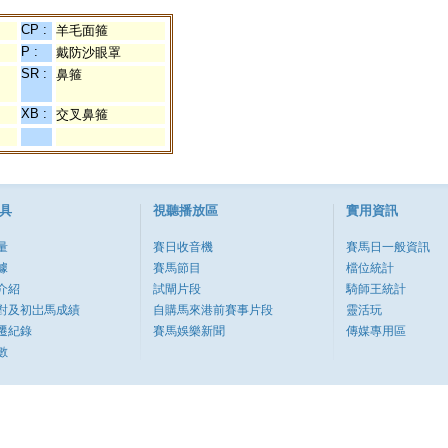
CP :
羊毛面箍
P :
戴防沙眼罩
SR :
鼻箍
XB :
交叉鼻箍
具
視聽播放區
實用資訊
量
賽日收音機
賽馬日一般資訊
據
賽馬節目
檔位統計
介紹
試閘片段
騎師王統計
對及初岀馬成績
自購馬來港前賽事片段
靈活玩
遷紀錄
賽馬娛樂新聞
傳媒專用區
數