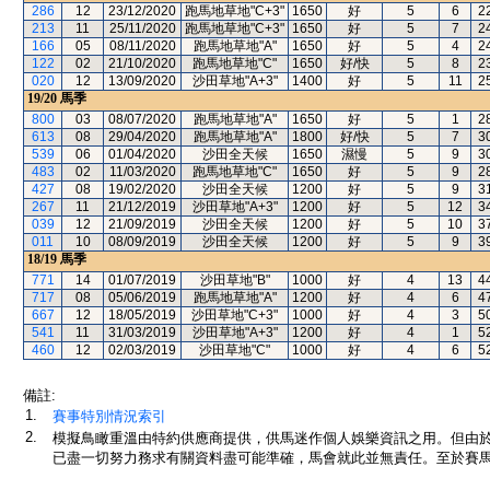
286
12
23/12/2020
跑馬地草地"C+3"
1650
好
5
6
2
213
11
25/11/2020
跑馬地草地"C+3"
1650
好
5
7
2
166
05
08/11/2020
跑馬地草地"A"
1650
好
5
4
2
122
02
21/10/2020
跑馬地草地"C"
1650
好/快
5
8
2
020
12
13/09/2020
沙田草地"A+3"
1400
好
5
11
2
19/20
馬季
800
03
08/07/2020
跑馬地草地"A"
1650
好
5
1
2
613
08
29/04/2020
跑馬地草地"A"
1800
好/快
5
7
3
539
06
01/04/2020
沙田全天候
1650
濕慢
5
9
3
483
02
11/03/2020
跑馬地草地"C"
1650
好
5
9
2
427
08
19/02/2020
沙田全天候
1200
好
5
9
3
267
11
21/12/2019
沙田草地"A+3"
1200
好
5
12
3
039
12
21/09/2019
沙田全天候
1200
好
5
10
3
011
10
08/09/2019
沙田全天候
1200
好
5
9
3
18/19
馬季
771
14
01/07/2019
沙田草地"B"
1000
好
4
13
4
717
08
05/06/2019
跑馬地草地"A"
1200
好
4
6
4
667
12
18/05/2019
沙田草地"C+3"
1000
好
4
3
5
541
11
31/03/2019
沙田草地"A+3"
1200
好
4
1
5
460
12
02/03/2019
沙田草地"C"
1000
好
4
6
5
備註:
1.
賽事特別情況索引
2.
模擬鳥瞰重溫由特約供應商提供，供馬迷作個人娛樂資訊之用。但由
已盡一切努力務求有關資料盡可能準確，馬會就此並無責任。至於賽馬