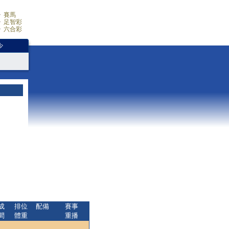
賽馬
足智彩
六合彩
少
成
排位
配備
賽事
間
體重
重播