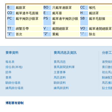
B :
BO :
CC :
戴眼罩
只戴單邊眼罩
喉托
CO :
E :
H :
戴單邊羊毛面箍
戴耳塞
戴頭罩
PC :
PS :
SB :
戴半掩防沙眼罩
戴單邊半掩防沙眼
戴羊毛額箍
罩
TT :
V :
VO :
綁繫舌帶
戴開縫眼罩
戴單邊開縫眼罩
"1" :
"2" :
"-" :
首次
重戴
除去
賽事資料
賽馬消息及資訊
分析工
報名表
賽馬消息
速勢能
排位表(本地)
賽馬新聞資料庫
賽日數
賠率
主要賽事
初出馬
賽果
馬匹資料
騎練配
騎師分場表
騎師資料
馬匹搬
練馬師分場表
練馬師資料
貼士指
博彩要有節制