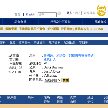
登入
/
登記
常見問題
首頁
English
馬會會員
慈善及社區貢獻
馬會知多
放區
|
國際賽馬
|
香港國際馬匹拍賣會
|
從化馬場
|
投注指南
|
賽馬知多些
|
RESTART
資料
賽果
賽事報告
騎練資料
馬匹資料
試閘結果
賽期表
:
紐西蘭
馬主
:
曾國雄、周建榮、鄭樹勝與梁青華遺
產執行人
:
棗 / 閹
最後評分
:
20
:
自購新馬
父系
:
Darci Brahma
:
$434,125
母系
:
Just A Dream
:
0-2-1-18
外祖父
:
Volksraad
同父系馬
:
評
練馬師
騎師
頭馬
獨贏
實際
沿途
完
分
距離
賠率
負磅
走位
時