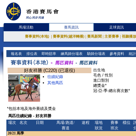
馬場活動
賽馬資訊
足球資訊
賽事資料(本地)
|
賽事資料(越洋轉播)
|
賽馬新聞
|
主要賽事
|
視聽播
報名表
排位表
即時賠率
練馬師分場表
騎師分場表
參考資料
統計
好友祥勝 (C220) (已退役)
出生地
毛色 / 性別
往績紀錄
進口類別
其他馬匹
總獎金*
冠-亞-季-總出賽次數*
*包括本地及海外賽績及獎金
馬匹往績紀錄 - 好友祥勝
場次
名次
日期
馬場/跑道/
途程
場地
賽事
檔位
賽道
狀況
班次
20/21
馬季