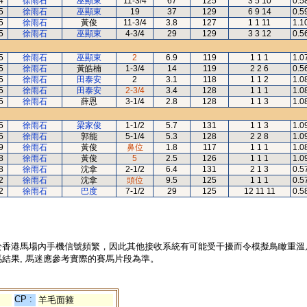
4
徐雨石
巫顯東
11-3/4
67
125
3 5 10
0.5
5
徐雨石
巫顯東
19
37
129
6 9 14
0.5
5
徐雨石
黃俊
11-3/4
3.8
127
1 1 11
1.1
5
徐雨石
巫顯東
4-3/4
29
129
3 3 12
0.5
5
徐雨石
巫顯東
2
6.9
119
1 1 1
1.0
5
徐雨石
黃皓楠
1-3/4
14
119
2 2 6
0.5
5
徐雨石
田泰安
2
3.1
118
1 1 2
1.0
5
徐雨石
田泰安
2-3/4
3.4
128
1 1 1
1.0
5
徐雨石
薛恩
3-1/4
2.8
128
1 1 3
1.0
5
徐雨石
梁家俊
1-1/2
5.7
131
1 1 3
1.0
5
徐雨石
郭能
5-1/4
5.3
128
2 2 8
1.0
9
徐雨石
黃俊
鼻位
1.8
117
1 1 1
1.0
8
徐雨石
黃俊
5
2.5
126
1 1 1
1.0
8
徐雨石
沈拿
2-1/2
6.4
131
2 1 3
0.5
2
徐雨石
沈拿
頭位
9.5
125
1 1 1
0.5
2
徐雨石
巴度
7-1/2
29
125
12 11 11
0.5
於香港馬場內手機信號頻繁，因此其他接收系統有可能受干擾而令模擬鳥瞰重溫
結果, 馬迷應參考實際的賽馬片段為準。
CP :
羊毛面箍