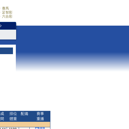
賽馬
足智彩
六合彩
少
完成
排位
配備
賽事
時間
體重
重播