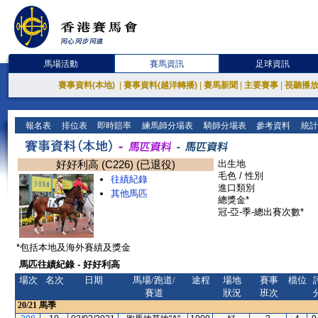
馬場活動
賽馬資訊
足球資訊
賽事資料(本地)
|
賽事資料(越洋轉播)
|
賽馬新聞
|
主要賽事
|
視聽播
報名表
排位表
即時賠率
練馬師分場表
騎師分場表
參考資料
統計
好好利高 (C226) (已退役)
出生地
毛色 / 性別
往績紀錄
進口類別
其他馬匹
總獎金*
冠-亞-季-總出賽次數*
*包括本地及海外賽績及獎金
馬匹往績紀錄 - 好好利高
場次
名次
日期
馬場/跑道/
途程
場地
賽事
檔位
賽道
狀況
班次
20/21
馬季