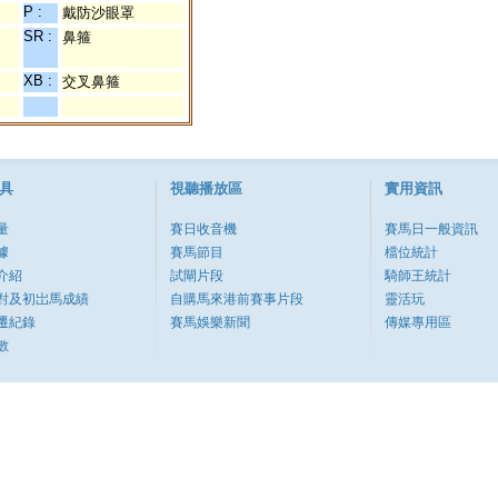
P :
戴防沙眼罩
SR :
鼻箍
XB :
交叉鼻箍
具
視聽播放區
實用資訊
量
賽日收音機
賽馬日一般資訊
據
賽馬節目
檔位統計
介紹
試閘片段
騎師王統計
對及初岀馬成績
自購馬來港前賽事片段
靈活玩
遷紀錄
賽馬娛樂新聞
傳媒專用區
數