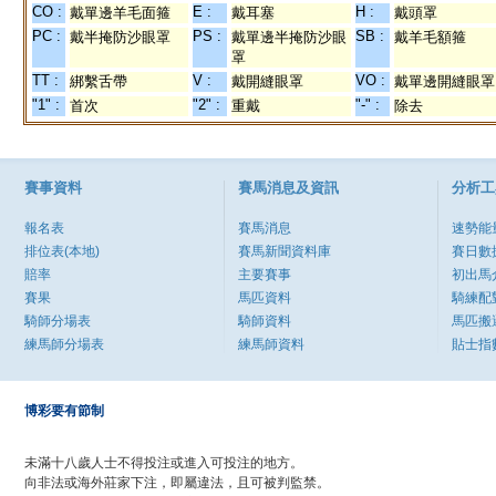
CO :
E :
H :
戴單邊羊毛面箍
戴耳塞
戴頭罩
PC :
PS :
SB :
戴半掩防沙眼罩
戴單邊半掩防沙眼
戴羊毛額箍
罩
TT :
V :
VO :
綁繫舌帶
戴開縫眼罩
戴單邊開縫眼罩
"1" :
"2" :
"-" :
首次
重戴
除去
賽事資料
賽馬消息及資訊
分析工
報名表
賽馬消息
速勢能
排位表(本地)
賽馬新聞資料庫
賽日數
賠率
主要賽事
初出馬
賽果
馬匹資料
騎練配
騎師分場表
騎師資料
馬匹搬
練馬師分場表
練馬師資料
貼士指
博彩要有節制
未滿十八歲人士不得投注或進入可投注的地方。
向非法或海外莊家下注，即屬違法，且可被判監禁。