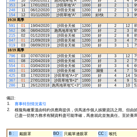
398
10
03/02/2021
跑馬地草地"A"
1000
好
2
4
9
353
14
17/01/2021
沙田草地"A"
1000
好
2
1
9
248
11
06/12/2020
沙田全天候
1200
好
2
1
9
154
12
01/11/2020
沙田草地"A"
1000
好/快
2
3
9
19/20
馬季
591
01
19/04/2020
沙田全天候
1200
好
2
12
8
562
06
08/04/2020
跑馬地草地"B"
1000
好
2
3
8
215
02
01/12/2019
沙田全天候
1200
好
2
8
8
047
01
21/09/2019
沙田全天候
1200
好
3
4
7
019
03
08/09/2019
沙田全天候
1200
好
3
1
7
18/19
馬季
796
03
07/07/2019
沙田全天候
1200
好
3
12
7
601
08
22/04/2019
沙田全天候
1200
好
3
2
7
554
01
03/04/2019
沙田全天候
1200
好
3
6
6
483
01
10/03/2019
沙田全天候
1200
濕慢
4
7
5
425
03
17/02/2019
沙田草地"A+3"
1000
好
4
14
5
367
01
27/01/2019
沙田草地"B+2"
1000
好
4
9
5
286
11
26/12/2018
跑馬地草地"C+3"
1000
好
4
10
5
備註:
1.
賽事特別情況索引
2.
模擬鳥瞰重溫由特約供應商提供，供馬迷作個人娛樂資訊之用。但由
已盡一切努力務求有關資料盡可能準確，馬會就此並無責任。至於賽馬
B :
BO :
CC :
戴眼罩
只戴單邊眼罩
喉托