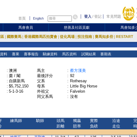
登入
/
登記
常見問題
首頁
English
馬會會員
慈善及社區貢獻
馬會知多
放區
|
國際賽馬
|
香港國際馬匹拍賣會
|
從化馬場
|
投注指南
|
賽馬知多些
|
RESTART
資料
賽果
賽事報告
騎練資料
馬匹資料
試閘結果
賽期表
:
澳洲
馬主
:
蔡方漢美
:
棗 / 閹
最後評分
:
92
:
自購新馬
父系
:
Rothesay
:
$5,752,150
母系
:
Little Big Horse
:
5-1-3-16
外祖父
:
Falvelon
同父系馬
:
沒有
評
練馬師
騎師
頭馬
獨贏
實際
沿途
分
距離
賠率
負磅
走位