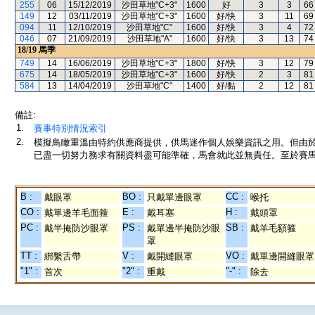
255
06
15/12/2019
沙田草地"C+3"
1600
好
3
3
66
149
12
03/11/2019
沙田草地"C+3"
1600
好/快
3
11
69
094
11
12/10/2019
沙田草地"C"
1600
好/快
3
4
72
046
07
21/09/2019
沙田草地"A"
1600
好/快
3
13
74
18/19
馬季
749
14
16/06/2019
沙田草地"C+3"
1800
好/快
3
12
79
675
14
18/05/2019
沙田草地"C+3"
1600
好/快
2
3
81
584
13
14/04/2019
沙田草地"C"
1400
好/黏
2
12
81
備註:
1.
賽事特別情況索引
2.
模擬鳥瞰重溫由特約供應商提供，供馬迷作個人娛樂資訊之用。但由
已盡一切努力務求有關資料盡可能準確，馬會就此並無責任。至於賽馬
B :
BO :
CC :
戴眼罩
只戴單邊眼罩
喉托
CO :
E :
H :
戴單邊羊毛面箍
戴耳塞
戴頭罩
PC :
PS :
SB :
戴半掩防沙眼罩
戴單邊半掩防沙眼
戴羊毛額箍
罩
TT :
V :
VO :
綁繫舌帶
戴開縫眼罩
戴單邊開縫眼罩
"1" :
"2" :
"-" :
首次
重戴
除去