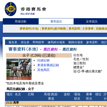
馬場活動
賽馬資訊
足球資訊
賽事資料(本地)
|
賽事資料(越洋轉播)
|
賽馬新聞
|
主要賽事
|
視聽播
報名表
排位表
即時賠率
練馬師分場表
騎師分場表
參考資料
統計
尖子 (C266) (已退役)
出生地
毛色 / 性別
往績紀錄
進口類別
來港前賽績記錄
總獎金*
其他馬匹
冠-亞-季-總出賽次數*
*包括本地及海外賽績及獎金
馬匹往績紀錄 - 尖子
場次
名次
日期
馬場/跑道/
途程
場地
賽事
檔位
評
賽道
狀況
班次
分
21/22
馬季