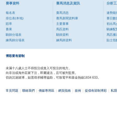
賽事資料
賽馬消息及資訊
分析工
報名表
賽馬消息
速勢能
排位表(本地)
賽馬新聞資料庫
賽日數
賠率
主要賽事
初出馬
賽果
馬匹資料
騎練配
騎師分場表
騎師資料
馬匹搬
練馬師分場表
練馬師資料
貼士指
博彩要有節制
未滿十八歲人士不得投注或進入可投注的地方。
向非法或海外莊家下注，即屬違法，且可被判監禁。
切勿沉迷賭博，如需尋求輔導協助，可致電平和基金熱線1834 633。
常見問題
|
聯絡我們
|
傳媒專用區
|
網頁指南
|
規例
|
提倡有節制博彩
|
私隱