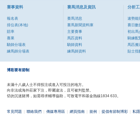
賽事資料
賽馬消息及資訊
分析工
報名表
賽馬消息
速勢能
排位表(本地)
賽馬新聞資料庫
賽日數
賠率
主要賽事
初出馬
賽果
馬匹資料
騎練配
騎師分場表
騎師資料
馬匹搬
練馬師分場表
練馬師資料
貼士指
博彩要有節制
未滿十八歲人士不得投注或進入可投注的地方。
向非法或海外莊家下注，即屬違法，且可被判監禁。
切勿沉迷賭博，如需尋求輔導協助，可致電平和基金熱線1834 633。
常見問題
|
聯絡我們
|
傳媒專用區
|
網頁指南
|
規例
|
提倡有節制博彩
|
私隱