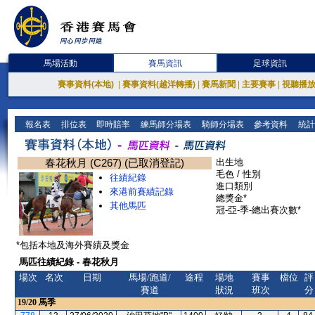
馬場活動
賽馬資訊
足球資訊
賽事資料(本地)
|
賽事資料(越洋轉播)
|
賽馬新聞
|
主要賽事
|
視聽播
報名表
排位表
即時賠率
練馬師分場表
騎師分場表
參考資料
統計
春花秋月 (C267) (已取消登記)
出生地
毛色 / 性別
往績紀錄
進口類別
來港前賽績記錄
總獎金*
其他馬匹
冠-亞-季-總出賽次數*
*包括本地及海外賽績及獎金
馬匹往績紀錄 - 春花秋月
場次
名次
日期
馬場/跑道/
途程
場地
賽事
檔位
評
賽道
狀況
班次
分
19/20
馬季