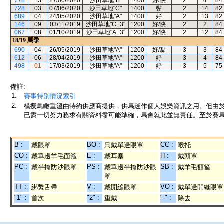
778
13
27/06/2020
沙田草地"B"
1400
好/快
2
4
84
728
03
07/06/2020
沙田草地"C"
1400
黏
2
14
82
689
04
24/05/2020
沙田草地"A"
1400
好
2
13
82
146
09
03/11/2019
沙田草地"C+3"
1200
好/快
2
2
84
067
08
01/10/2019
沙田草地"A+3"
1200
好/快
2
12
84
18/19
馬季
690
04
26/05/2019
沙田草地"A"
1200
好/黏
3
3
84
612
06
28/04/2019
沙田草地"A"
1200
好
3
4
84
498
01
17/03/2019
沙田草地"A"
1200
好
3
5
75
備註:
1.
賽事特別情況索引
2.
模擬鳥瞰重溫由特約供應商提供，供馬迷作個人娛樂資訊之用。但由
已盡一切努力務求有關資料盡可能準確，馬會就此並無責任。至於賽馬
B :
BO :
CC :
戴眼罩
只戴單邊眼罩
喉托
CO :
E :
H :
戴單邊羊毛面箍
戴耳塞
戴頭罩
PC :
PS :
SB :
戴半掩防沙眼罩
戴單邊半掩防沙眼
戴羊毛額箍
罩
TT :
V :
VO :
綁繫舌帶
戴開縫眼罩
戴單邊開縫眼罩
"1" :
"2" :
"-" :
首次
重戴
除去