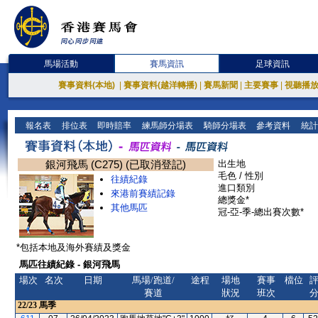
馬場活動
賽馬資訊
足球資訊
賽事資料(本地)
|
賽事資料(越洋轉播)
|
賽馬新聞
|
主要賽事
|
視聽播
報名表
排位表
即時賠率
練馬師分場表
騎師分場表
參考資料
統計
銀河飛馬 (C275) (已取消登記)
出生地
毛色 / 性別
往績紀錄
進口類別
來港前賽績記錄
總獎金*
其他馬匹
冠-亞-季-總出賽次數*
*包括本地及海外賽績及獎金
馬匹往績紀錄 - 銀河飛馬
場次
名次
日期
馬場/跑道/
途程
場地
賽事
檔位
賽道
狀況
班次
22/23
馬季