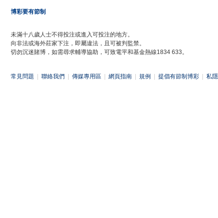
博彩要有節制
未滿十八歲人士不得投注或進入可投注的地方。
向非法或海外莊家下注，即屬違法，且可被判監禁。
切勿沉迷賭博，如需尋求輔導協助，可致電平和基金熱線1834 633。
常見問題
|
聯絡我們
|
傳媒專用區
|
網頁指南
|
規例
|
提倡有節制博彩
|
私隱