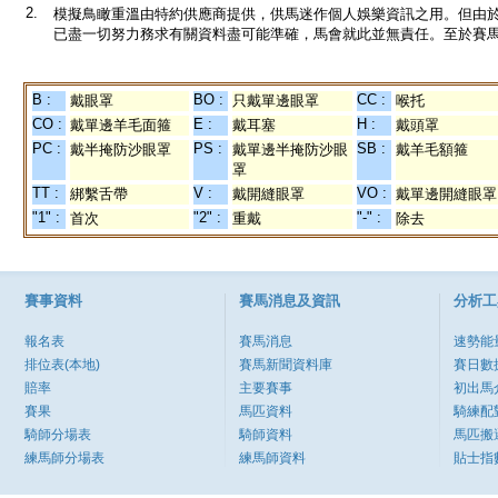
2.
模擬鳥瞰重溫由特約供應商提供，供馬迷作個人娛樂資訊之用。但由
已盡一切努力務求有關資料盡可能準確，馬會就此並無責任。至於賽馬
B :
BO :
CC :
戴眼罩
只戴單邊眼罩
喉托
CO :
E :
H :
戴單邊羊毛面箍
戴耳塞
戴頭罩
PC :
PS :
SB :
戴半掩防沙眼罩
戴單邊半掩防沙眼
戴羊毛額箍
罩
TT :
V :
VO :
綁繫舌帶
戴開縫眼罩
戴單邊開縫眼罩
"1" :
"2" :
"-" :
首次
重戴
除去
賽事資料
賽馬消息及資訊
分析工
報名表
賽馬消息
速勢能
排位表(本地)
賽馬新聞資料庫
賽日數
賠率
主要賽事
初出馬
賽果
馬匹資料
騎練配
騎師分場表
騎師資料
馬匹搬
練馬師分場表
練馬師資料
貼士指