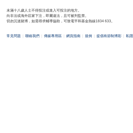
未滿十八歲人士不得投注或進入可投注的地方。
向非法或海外莊家下注，即屬違法，且可被判監禁。
切勿沉迷賭博，如需尋求輔導協助，可致電平和基金熱線1834 633。
常見問題
|
聯絡我們
|
傳媒專用區
|
網頁指南
|
規例
|
提倡有節制博彩
|
私隱