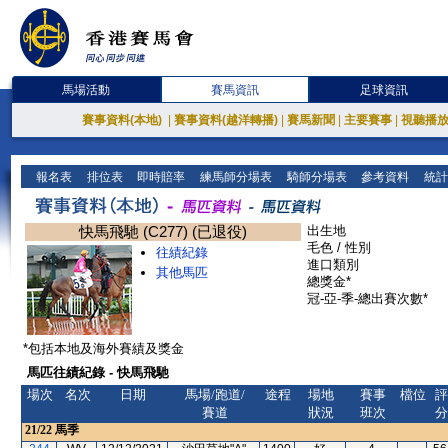
馬場活動
賽馬資訊
足球資訊
賽事資料(本地)
|
賽事資料(越洋轉播)
|
賽馬新聞
|
主要賽事
|
視聽播
報名表
排位表
即時賠率
練馬師分場表
騎師分場表
參考資料
統計
快馬飛馳 (C277) (已退役)
出生地
毛色 / 性別
往績紀錄
進口類別
其他馬匹
總獎金*
冠-亞-季-總出賽次數*
*包括本地及海外賽績及獎金
馬匹往績紀錄 - 快馬飛馳
場次
名次
日期
馬場/跑道/
途程
場地
賽事
檔位
評
賽道
狀況
班次
分
21/22
馬季