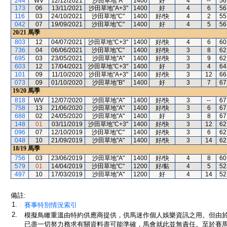
244
WV
12/12/2021
沙田草地"A"
1400
好
4
--
56
173
06
13/11/2021
沙田草地"A+3"
1400
好
4
6
56
116
03
24/10/2021
沙田草地"C"
1400
好/快
4
2
55
042
07
19/09/2021
沙田草地"C"
1400
好
4
5
56
20/21
馬季
803
12
04/07/2021
沙田草地"C+3"
1400
好/快
4
6
60
736
04
06/06/2021
沙田草地"C"
1400
好/快
3
8
62
695
03
23/05/2021
沙田草地"A"
1400
好/快
3
9
62
603
12
17/04/2021
沙田草地"C+3"
1400
好
3
4
64
101
09
11/10/2020
沙田草地"A+3"
1400
好/快
3
12
66
073
09
01/10/2020
沙田草地"B"
1400
好
3
7
67
19/20
馬季
818
WV
12/07/2020
沙田草地"A"
1400
好/快
3
--
67
758
13
21/06/2020
沙田草地"A"
1400
好/快
3
6
67
688
02
24/05/2020
沙田草地"A"
1400
好
3
8
67
148
01
03/11/2019
沙田草地"C+3"
1400
好/快
3
12
62
096
07
12/10/2019
沙田草地"C"
1400
好/快
3
6
62
048
10
21/09/2019
沙田草地"A"
1400
好/快
3
14
62
18/19
馬季
756
03
23/06/2019
沙田草地"A"
1400
好/快
4
8
60
579
01
14/04/2019
沙田草地"C"
1200
好/黏
4
5
52
497
10
17/03/2019
沙田草地"A"
1200
好
4
14
52
備註:
1.
賽事特別情況索引
2.
模擬鳥瞰重溫由特約供應商提供，供馬迷作個人娛樂資訊之用。但由
已盡一切努力務求有關資料盡可能準確，馬會就此並無責任。至於賽馬