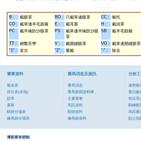
B :
BO :
CC :
戴眼罩
只戴單邊眼罩
喉托
CO :
E :
H :
戴單邊羊毛面箍
戴耳塞
戴頭罩
PC :
PS :
SB :
戴半掩防沙眼罩
戴單邊半掩防沙眼
戴羊毛額箍
罩
TT :
V :
VO :
綁繫舌帶
戴開縫眼罩
戴單邊開縫眼罩
"1" :
"2" :
"-" :
首次
重戴
除去
賽事資料
賽馬消息及資訊
分析工
報名表
賽馬消息
速勢能
排位表(本地)
賽馬新聞資料庫
賽日數
賠率
主要賽事
初出馬
賽果
馬匹資料
騎練配
騎師分場表
騎師資料
馬匹搬
練馬師分場表
練馬師資料
貼士指
博彩要有節制