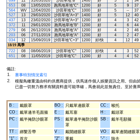
699
12
31/05/2020
沙田草地"B"
1400
好
5
2
34
653
08
13/05/2020
跑馬地草地"C"
1200
好
5
9
37
564
WV
12/04/2020
沙田草地"C"
1000
好
5
--
37
527
13
29/03/2020
沙田草地"A+3"
1400
好
5
12
40
437
13
23/02/2020
沙田草地"A+3"
1200
好
4
3
42
372
11
29/01/2020
跑馬地草地"B"
1200
好
4
6
44
279
06
26/12/2019
跑馬地草地"A"
1200
好
4
2
46
203
06
27/11/2019
跑馬地草地"A"
1200
好
4
2
47
034
12
15/09/2019
沙田草地"C+3"
1200
好/快
4
12
49
18/19
馬季
722
08
08/06/2019
沙田草地"C"
1200
好/快
4
3
52
651
08
11/05/2019
沙田草地"C"
1200
好
4
4
52
備註:
1.
賽事特別情況索引
2.
模擬鳥瞰重溫由特約供應商提供，供馬迷作個人娛樂資訊之用。但由
已盡一切努力務求有關資料盡可能準確，馬會就此並無責任。至於賽馬
B :
BO :
CC :
戴眼罩
只戴單邊眼罩
喉托
CO :
E :
H :
戴單邊羊毛面箍
戴耳塞
戴頭罩
PC :
PS :
SB :
戴半掩防沙眼罩
戴單邊半掩防沙眼
戴羊毛額箍
罩
TT :
V :
VO :
綁繫舌帶
戴開縫眼罩
戴單邊開縫眼罩
"1" :
"2" :
"-" :
首次
重戴
除去