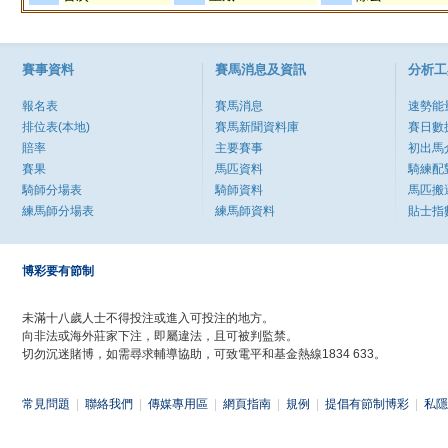
賽事資料
賽馬消息及資訊
分析工
報名表
賽馬消息
速勢能
排位表(本地)
賽馬新聞資料庫
賽日數
賠率
主要賽事
初出馬
賽果
馬匹資料
騎練配
騎師分場表
騎師資料
馬匹搬
練馬師分場表
練馬師資料
貼士指
博彩要有節制
未滿十八歲人士不得投注或進入可投注的地方。
向非法或海外莊家下注，即屬違法，且可被判監禁。
切勿沉迷賭博，如需尋求輔導協助，可致電平和基金熱線1834 633。
常見問題
|
聯絡我們
|
傳媒專用區
|
網頁指南
|
規例
|
提倡有節制博彩
|
私隱