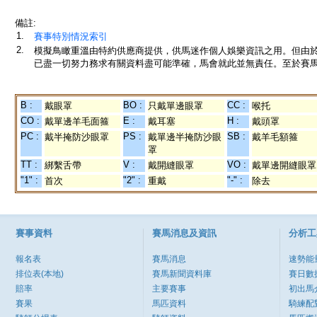
備註:
1.
賽事特別情況索引
2.
模擬鳥瞰重溫由特約供應商提供，供馬迷作個人娛樂資訊之用。但由
已盡一切努力務求有關資料盡可能準確，馬會就此並無責任。至於賽馬
B :
BO :
CC :
戴眼罩
只戴單邊眼罩
喉托
CO :
E :
H :
戴單邊羊毛面箍
戴耳塞
戴頭罩
PC :
PS :
SB :
戴半掩防沙眼罩
戴單邊半掩防沙眼
戴羊毛額箍
罩
TT :
V :
VO :
綁繫舌帶
戴開縫眼罩
戴單邊開縫眼罩
"1" :
"2" :
"-" :
首次
重戴
除去
賽事資料
賽馬消息及資訊
分析工
報名表
賽馬消息
速勢能
排位表(本地)
賽馬新聞資料庫
賽日數
賠率
主要賽事
初出馬
賽果
馬匹資料
騎練配