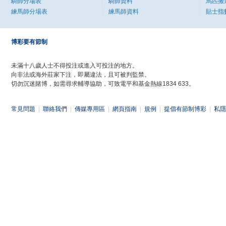
騎師分場表
騎師資料
馬匹搬
練馬師分場表
練馬師資料
貼士指
博彩要有節制
未滿十八歲人士不得投注或進入可投注的地方。
向非法或海外莊家下注，即屬違法，且可被判監禁。
切勿沉迷賭博，如需尋求輔導協助，可致電平和基金熱線1834 633。
常見問題
|
聯絡我們
|
傳媒專用區
|
網頁指南
|
規例
|
提倡有節制博彩
|
私隱