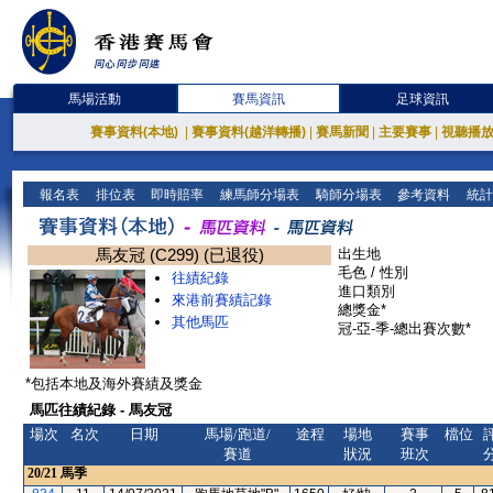
馬場活動
賽馬資訊
足球資訊
賽事資料(本地)
|
賽事資料(越洋轉播)
|
賽馬新聞
|
主要賽事
|
視聽播
報名表
排位表
即時賠率
練馬師分場表
騎師分場表
參考資料
統計
馬友冠 (C299) (已退役)
出生地
毛色 / 性別
往績紀錄
進口類別
來港前賽績記錄
總獎金*
其他馬匹
冠-亞-季-總出賽次數*
*包括本地及海外賽績及獎金
馬匹往績紀錄 - 馬友冠
場次
名次
日期
馬場/跑道/
途程
場地
賽事
檔位
賽道
狀況
班次
20/21
馬季