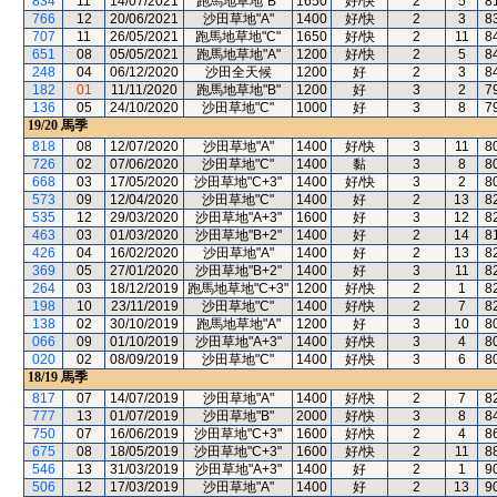
834
11
14/07/2021
跑馬地草地"B"
1650
好/快
2
5
8
766
12
20/06/2021
沙田草地"A"
1400
好/快
2
3
8
707
11
26/05/2021
跑馬地草地"C"
1650
好/快
2
11
8
651
08
05/05/2021
跑馬地草地"A"
1200
好/快
2
5
8
248
04
06/12/2020
沙田全天候
1200
好
2
3
8
182
01
11/11/2020
跑馬地草地"B"
1200
好
3
2
7
136
05
24/10/2020
沙田草地"C"
1000
好
3
8
7
19/20
馬季
818
08
12/07/2020
沙田草地"A"
1400
好/快
3
11
8
726
02
07/06/2020
沙田草地"C"
1400
黏
3
8
8
668
03
17/05/2020
沙田草地"C+3"
1400
好/快
3
2
8
573
09
12/04/2020
沙田草地"C"
1400
好
2
13
8
535
12
29/03/2020
沙田草地"A+3"
1600
好
3
12
8
463
03
01/03/2020
沙田草地"B+2"
1400
好
2
14
8
426
04
16/02/2020
沙田草地"A"
1400
好
2
13
8
369
05
27/01/2020
沙田草地"B+2"
1400
好
3
11
8
264
03
18/12/2019
跑馬地草地"C+3"
1200
好/快
2
1
8
198
10
23/11/2019
沙田草地"C"
1400
好/快
2
7
8
138
02
30/10/2019
跑馬地草地"A"
1200
好
3
10
8
066
09
01/10/2019
沙田草地"A+3"
1400
好/快
3
4
8
020
02
08/09/2019
沙田草地"C"
1400
好/快
3
6
8
18/19
馬季
817
07
14/07/2019
沙田草地"A"
1400
好/快
2
7
8
777
13
01/07/2019
沙田草地"B"
2000
好/快
3
8
8
750
07
16/06/2019
沙田草地"C+3"
1600
好/快
2
4
8
675
08
18/05/2019
沙田草地"C+3"
1600
好/快
2
11
8
546
13
31/03/2019
沙田草地"A+3"
1400
好
2
1
9
506
12
17/03/2019
沙田草地"A"
1400
好
2
13
9