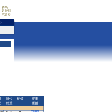
賽馬
足智彩
六合彩
少
成
排位
配備
賽事
間
體重
重播