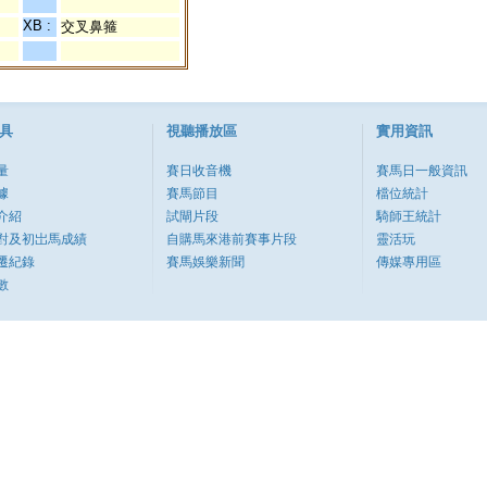
XB :
交叉鼻箍
具
視聽播放區
實用資訊
量
賽日收音機
賽馬日一般資訊
據
賽馬節目
檔位統計
介紹
試閘片段
騎師王統計
對及初岀馬成績
自購馬來港前賽事片段
靈活玩
遷紀錄
賽馬娛樂新聞
傳媒專用區
數