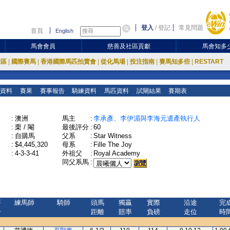
登入
/
登記
常見問題
首頁
English
馬會會員
慈善及社區貢獻
馬會知多
放區
|
國際賽馬
|
香港國際馬匹拍賣會
|
從化馬場
|
投注指南
|
賽馬知多些
|
RESTART
資料
賽果
賽事報告
騎練資料
馬匹資料
試閘結果
賽期表
:
澳洲
馬主
:
李承彥、李伊湄與李海元遺產執行人
:
栗 / 閹
最後評分
:
60
:
自購馬
父系
:
Star Witness
:
$4,445,320
母系
:
Fille The Joy
:
4-3-3-41
外祖父
:
Royal Academy
同父系馬
:
評
練馬師
騎師
頭馬
獨贏
實際
沿途
完
分
距離
賠率
負磅
走位
時