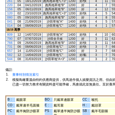
261
05
18/12/2019
跑馬地草地"C+3"
1200
好/快
4
11
5
220
04
04/12/2019
跑馬地草地"B"
1200
好
4
7
5
156
05
06/11/2019
跑馬地草地"B"
1200
好
4
12
5
120
02
23/10/2019
跑馬地草地"C+3"
1200
好/快
4
5
5
080
05
09/10/2019
跑馬地草地"B"
1200
好
4
8
5
041
08
21/09/2019
沙田草地"A"
1400
好/快
4
5
5
014
04
08/09/2019
沙田草地"C"
1200
好/快
4
1
5
18/19
馬季
809
12
14/07/2019
沙田草地"A"
1400
好/快
4
10
6
790
07
07/07/2019
沙田全天候
1200
好
3
11
6
766
09
26/06/2019
跑馬地草地"B"
1650
好/快
3
11
6
731
06
08/06/2019
沙田草地"C"
1200
好/快
3
7
6
657
14
11/05/2019
沙田草地"C"
1400
好
3
7
6
582
12
14/04/2019
沙田草地"C"
1200
好/黏
3
7
7
544
08
31/03/2019
沙田草地"A+3"
1200
好
3
2
7
備註:
1.
賽事特別情況索引
2.
模擬鳥瞰重溫由特約供應商提供，供馬迷作個人娛樂資訊之用。但由
已盡一切努力務求有關資料盡可能準確，馬會就此並無責任。至於賽馬
B :
BO :
CC :
戴眼罩
只戴單邊眼罩
喉托
CO :
E :
H :
戴單邊羊毛面箍
戴耳塞
戴頭罩
PC :
PS :
SB :
戴半掩防沙眼罩
戴單邊半掩防沙眼
戴羊毛額箍