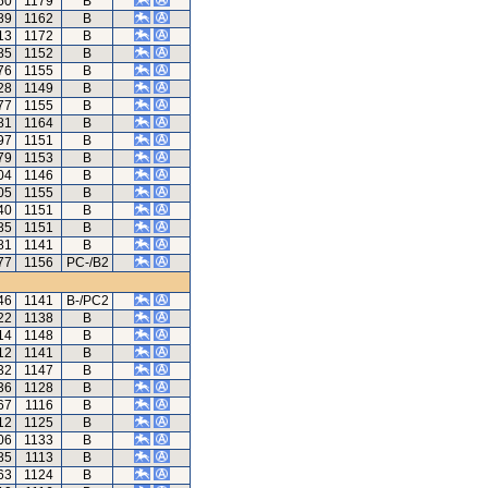
60
1179
B
89
1162
B
13
1172
B
85
1152
B
76
1155
B
28
1149
B
77
1155
B
81
1164
B
97
1151
B
79
1153
B
04
1146
B
05
1155
B
40
1151
B
85
1151
B
81
1141
B
77
1156
PC-/B2
46
1141
B-/PC2
22
1138
B
14
1148
B
12
1141
B
32
1147
B
36
1128
B
67
1116
B
12
1125
B
06
1133
B
85
1113
B
63
1124
B