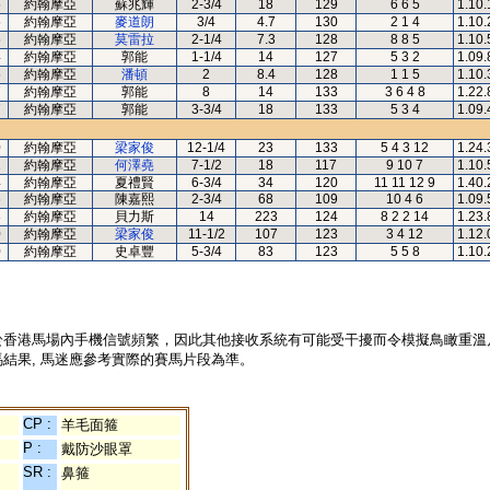
5
約翰摩亞
蘇兆輝
2-3/4
18
129
6 6 5
1.10.
5
約翰摩亞
麥道朗
3/4
4.7
130
2 1 4
1.10.
5
約翰摩亞
莫雷拉
2-1/4
7.3
128
8 8 5
1.10.
4
約翰摩亞
郭能
1-1/4
14
127
5 3 2
1.09.
5
約翰摩亞
潘頓
2
8.4
128
1 1 5
1.10.
7
約翰摩亞
郭能
8
14
133
3 6 4 8
1.22.
7
約翰摩亞
郭能
3-3/4
18
133
5 3 4
1.09.
0
約翰摩亞
梁家俊
12-1/4
23
133
5 4 3 12
1.24.
2
約翰摩亞
何澤堯
7-1/2
18
117
9 10 7
1.10.
4
約翰摩亞
夏禮賢
6-3/4
34
120
11 11 12 9
1.40.
6
約翰摩亞
陳嘉熙
2-3/4
68
109
10 4 6
1.09.
8
約翰摩亞
貝力斯
14
223
124
8 2 2 14
1.23.
0
約翰摩亞
梁家俊
11-1/2
107
123
3 4 12
1.12.
0
約翰摩亞
史卓豐
5-3/4
83
123
5 5 8
1.10.
於香港馬場內手機信號頻繁，因此其他接收系統有可能受干擾而令模擬鳥瞰重溫
結果, 馬迷應參考實際的賽馬片段為準。
CP :
羊毛面箍
P :
戴防沙眼罩
SR :
鼻箍