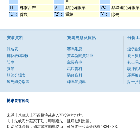
罩
TT :
V :
VO :
綁繫舌帶
戴開縫眼罩
戴單邊開縫眼罩
"1" :
"2" :
"-" :
首次
重戴
除去
賽事資料
賽馬消息及資訊
分析工
報名表
賽馬消息
速勢能
排位表(本地)
賽馬新聞資料庫
賽日數
賠率
主要賽事
初出馬
賽果
馬匹資料
騎練配
騎師分場表
騎師資料
馬匹搬
練馬師分場表
練馬師資料
貼士指
博彩要有節制
未滿十八歲人士不得投注或進入可投注的地方。
向非法或海外莊家下注，即屬違法，且可被判監禁。
切勿沉迷賭博，如需尋求輔導協助，可致電平和基金熱線1834 633。