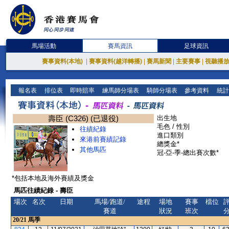
馬場活動
賽馬資訊
足球資訊
賽事資料(本地)
|
賽事資料(越洋轉播)
|
賽馬新聞
|
主要賽事
|
視聽播
報名表
排位表
即時賠率
練馬師分場表
騎師分場表
參考資料
統計
壽臣 (C326) (已退役)
出生地
毛色 / 性別
往績紀錄
進口類別
來港前賽績記錄
總獎金*
其他馬匹
冠-亞-季-總出賽次數*
*包括本地及海外賽績及獎金
馬匹往績紀錄 - 壽臣
場次
名次
日期
馬場/跑道/
途程
場地
賽事
檔位
賽道
狀況
班次
20/21
馬季