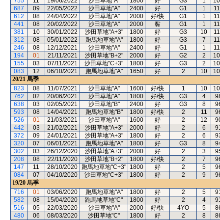
755
11
19/06/2022
沙田草地"A"
1800
好
G3
1
10
687
09
22/05/2022
沙田草地"A"
2400
好
G1
1
11
612
08
24/04/2022
沙田草地"A"
2000
好/快
G1
1
11
441
08
20/02/2022
沙田草地"A"
2000
黏
G1
1
11
381
10
30/01/2022
沙田草地"A+3"
1800
好
G3
10
11
312
08
05/01/2022
跑馬地草地"A"
1800
好
G3
7
11
246
08
12/12/2021
沙田草地"A"
2400
好
G1
1
11
194
01
21/11/2021
沙田草地"B+2"
2000
好
G2
2
10
155
03
07/11/2021
沙田草地"C+3"
1800
好
G3
2
10
083
12
06/10/2021
跑馬地草地"A"
1650
好
2
10
10
20/21
馬季
823
08
11/07/2021
沙田草地"A"
1600
好/快
1
10
10
762
02
20/06/2021
沙田草地"A"
1800
好/快
G3
4
9
638
03
02/05/2021
沙田草地"B"
2400
好
G3
8
9
593
08
14/04/2021
跑馬地草地"B"
1800
好/快
2
11
9
526
01
21/03/2021
沙田草地"A"
1600
好
2
12
9
442
03
21/02/2021
沙田草地"A+3"
2000
好
2
6
9
372
09
24/01/2021
沙田草地"A+3"
1800
好
2
6
9
320
07
06/01/2021
跑馬地草地"A"
1800
好
G3
8
9
302
03
26/12/2020
沙田草地"A+3"
2000
好
2
3
9
208
08
22/11/2020
沙田草地"B+2"
1800
好/快
2
7
9
147
11
28/10/2020
跑馬地草地"C+3"
1800
好
2
5
9
084
07
04/10/2020
沙田草地"C+3"
1800
好
2
9
9
19/20
馬季
716
01
03/06/2020
跑馬地草地"A"
1800
好
2
5
9
582
08
15/04/2020
跑馬地草地"C"
1800
好
2
4
9
516
05
22/03/2020
沙田草地"A"
2000
好/快
4YO
5
8
480
06
08/03/2020
沙田草地"C"
1800
好
2
8
8