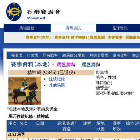
馬場活動
賽馬資訊
足球資訊
賽事資料(本地)
|
賽事資料(越洋轉播)
|
賽馬新聞
|
主要賽事
|
視聽播
報名表
排位表
即時賠率
練馬師分場表
騎師分場表
參考資料
統計
精神威 (C345) (已退役)
出生地
毛色 / 性別
往績紀錄
進口類別
其他馬匹
總獎金*
冠-亞-季-總出賽次數*
*包括本地及海外賽績及獎金
馬匹往績紀錄 - 精神威
場次
名次
日期
馬場/跑道/
途程
場地
賽事
檔位
評
賽道
狀況
班次
21/22
馬季