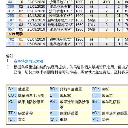
441
10
23/02/2020
沙田草地"A+3"
1800
好
4YO
4
8
380
02
29/01/2020
跑馬地草地"B"
1650
好
2
2
8
312
02
05/01/2020
沙田草地"C+3"
1800
好
2
10
8
255
01
15/12/2019
沙田草地"C+3"
1600
好
3
11
7
187
01
20/11/2019
跑馬地草地"C+3"
1650
好/快
3
11
7
121
03
23/10/2019
跑馬地草地"C+3"
1650
好/快
3
6
7
057
05
25/09/2019
跑馬地草地"A"
1200
好/快
3
10
7
18/19
馬季
782
01
03/07/2019
跑馬地草地"C"
1200
好
4
9
5
717
01
05/06/2019
跑馬地草地"A"
1200
好
4
11
5
備註:
1.
賽事特別情況索引
2.
模擬鳥瞰重溫由特約供應商提供，供馬迷作個人娛樂資訊之用。但由
已盡一切努力務求有關資料盡可能準確，馬會就此並無責任。至於賽馬
B :
BO :
CC :
戴眼罩
只戴單邊眼罩
喉托
CO :
E :
H :
戴單邊羊毛面箍
戴耳塞
戴頭罩
PC :
PS :
SB :
戴半掩防沙眼罩
戴單邊半掩防沙眼
戴羊毛額箍
罩
TT :
V :
VO :
綁繫舌帶
戴開縫眼罩
戴單邊開縫眼罩
"1" :
"2" :
"-" :
首次
重戴
除去