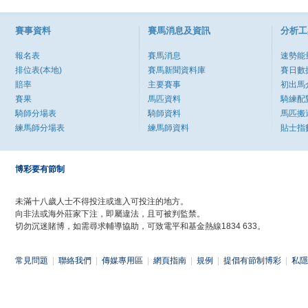
賽事資料
賽馬消息及資訊
分析工
報名表
賽馬消息
速勢能
排位表(本地)
賽馬新聞資料庫
賽日數
賠率
主要賽事
初出馬
賽果
馬匹資料
騎練配
騎師分場表
騎師資料
馬匹搬
練馬師分場表
練馬師資料
貼士指
博彩要有節制
未滿十八歲人士不得投注或進入可投注的地方。
向非法或海外莊家下注，即屬違法，且可被判監禁。
切勿沉迷賭博，如需尋求輔導協助，可致電平和基金熱線1834 633。
常見問題
|
聯絡我們
|
傳媒專用區
|
網頁指南
|
規例
|
提倡有節制博彩
|
私隱