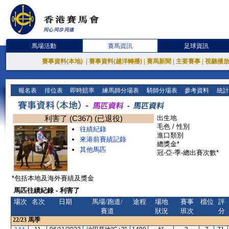
馬場活動
賽馬資訊
足球資訊
賽事資料(本地)
|
賽事資料(越洋轉播)
|
賽馬新聞
|
主要賽事
|
視聽播
報名表
排位表
即時賠率
練馬師分場表
騎師分場表
參考資料
統計
利害了 (C367) (已退役)
出生地
毛色 / 性別
往績紀錄
進口類別
來港前賽績記錄
總獎金*
其他馬匹
冠-亞-季-總出賽次數*
*包括本地及海外賽績及獎金
馬匹往績紀錄 - 利害了
場次
名次
日期
馬場/跑道/
途程
場地
賽事
檔位
評
賽道
狀況
班次
分
22/23
馬季