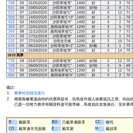
708
05
31/05/2020
沙田草地"B"
1400
好
3
3
70
631
04
03/05/2020
沙田草地"B"
1400
好/快
3
9
71
572
07
12/04/2020
沙田草地"C"
1400
好
3
12
71
500
02
14/03/2020
沙田草地"C+3"
1400
好
3
1
70
422
03
16/02/2020
沙田草地"A"
1400
好
3
2
70
359
07
22/01/2020
跑馬地草地"A"
1200
好
3
5
72
245
08
11/12/2019
跑馬地草地"C"
1200
好
3
7
73
174
03
17/11/2019
沙田草地"B"
1400
好
3
1
73
132
07
27/10/2019
沙田全天候
1200
好
3
10
74
076
05
06/10/2019
沙田草地"B+2"
1200
好/黏
3
1
75
010
14
01/09/2019
沙田草地"B"
1400
好
3
14
75
18/19
馬季
778
09
01/07/2019
沙田草地"B"
1400
好/快
3
12
75
728
01
08/06/2019
沙田草地"C"
1400
好/快
3
9
69
702
06
29/05/2019
跑馬地草地"C"
1200
好
3
12
70
664
05
15/05/2019
跑馬地草地"A"
1200
好
3
2
70
備註:
1.
賽事特別情況索引
2.
模擬鳥瞰重溫由特約供應商提供，供馬迷作個人娛樂資訊之用。但由
已盡一切努力務求有關資料盡可能準確，馬會就此並無責任。至於賽馬
B :
BO :
CC :
戴眼罩
只戴單邊眼罩
喉托
CO :
E :
H :
戴單邊羊毛面箍
戴耳塞
戴頭罩