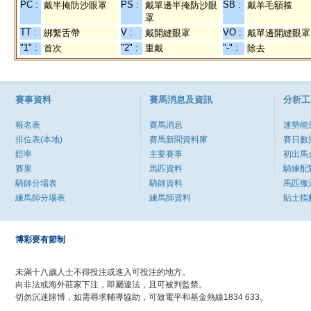
PC :
PS :
SB :
戴半掩防沙眼罩
戴單邊半掩防沙眼
戴羊毛額箍
罩
TT :
V :
VO :
綁繫舌帶
戴開縫眼罩
戴單邊開縫眼罩
"1" :
"2" :
"-" :
首次
重戴
除去
賽事資料
賽馬消息及資訊
分析工
報名表
賽馬消息
速勢能
排位表(本地)
賽馬新聞資料庫
賽日數
賠率
主要賽事
初出馬
賽果
馬匹資料
騎練配
騎師分場表
騎師資料
馬匹搬
練馬師分場表
練馬師資料
貼士指
博彩要有節制
未滿十八歲人士不得投注或進入可投注的地方。
向非法或海外莊家下注，即屬違法，且可被判監禁。
切勿沉迷賭博，如需尋求輔導協助，可致電平和基金熱線1834 633。