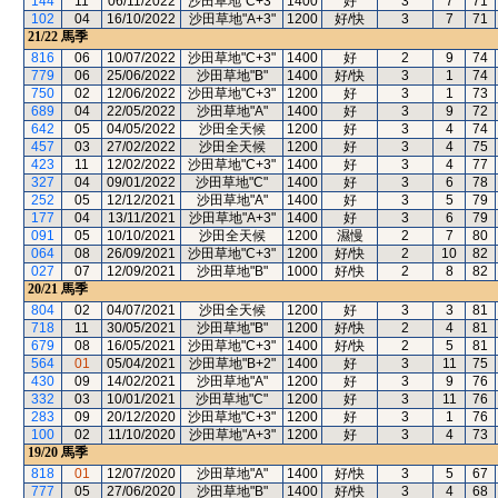
144
11
06/11/2022
沙田草地"C+3"
1400
好
3
7
71
102
04
16/10/2022
沙田草地"A+3"
1200
好/快
3
7
71
21/22
馬季
816
06
10/07/2022
沙田草地"C+3"
1400
好
2
9
74
779
06
25/06/2022
沙田草地"B"
1400
好/快
3
1
74
750
02
12/06/2022
沙田草地"C+3"
1200
好
3
1
73
689
04
22/05/2022
沙田草地"A"
1400
好
3
9
72
642
05
04/05/2022
沙田全天候
1200
好
3
4
74
457
03
27/02/2022
沙田全天候
1200
好
3
4
75
423
11
12/02/2022
沙田草地"C+3"
1400
好
3
4
77
327
04
09/01/2022
沙田草地"C"
1400
好
3
6
78
252
05
12/12/2021
沙田草地"A"
1400
好
3
5
79
177
04
13/11/2021
沙田草地"A+3"
1400
好
3
6
79
091
05
10/10/2021
沙田全天候
1200
濕慢
2
7
80
064
08
26/09/2021
沙田草地"C+3"
1200
好/快
2
10
82
027
07
12/09/2021
沙田草地"B"
1000
好/快
2
8
82
20/21
馬季
804
02
04/07/2021
沙田全天候
1200
好
3
3
81
718
11
30/05/2021
沙田草地"B"
1200
好/快
2
4
81
679
08
16/05/2021
沙田草地"C+3"
1400
好/快
2
5
81
564
01
05/04/2021
沙田草地"B+2"
1400
好
3
11
75
430
09
14/02/2021
沙田草地"A"
1200
好
3
9
76
332
03
10/01/2021
沙田草地"C"
1200
好
3
11
76
283
09
20/12/2020
沙田草地"C+3"
1200
好
3
1
76
100
02
11/10/2020
沙田草地"A+3"
1200
好
3
4
73
19/20
馬季
818
01
12/07/2020
沙田草地"A"
1400
好/快
3
5
67
777
05
27/06/2020
沙田草地"B"
1400
好/快
3
4
68