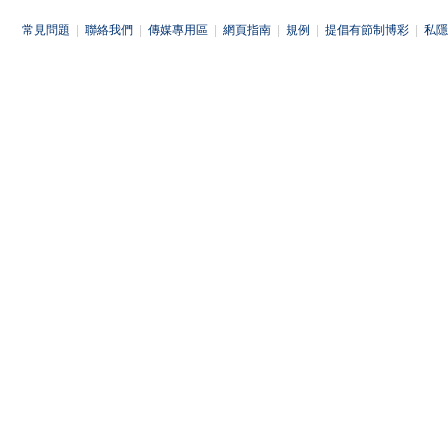
常見問題
|
聯絡我們
|
傳媒專用區
|
網頁指南
|
規例
|
提倡有節制博彩
|
私隱