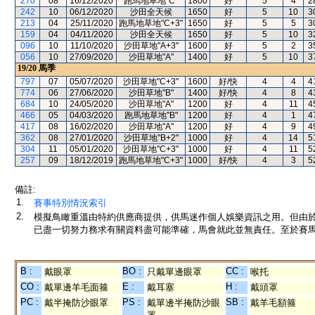
270
08
16/12/2020
跑馬地草地"C"
1800
好
5
4
2
242
10
06/12/2020
沙田全天候
1650
好
5
10
3
213
04
25/11/2020
跑馬地草地"C+3"
1650
好
5
5
3
159
04
04/11/2020
沙田全天候
1650
好
5
10
3
096
10
11/10/2020
沙田草地"A+3"
1600
好
5
2
3
056
10
27/09/2020
沙田草地"A"
1400
好
5
10
3
19/20
馬季
797
07
05/07/2020
沙田草地"C+3"
1600
好/快
4
4
4
774
06
27/06/2020
沙田草地"B"
1400
好/快
4
8
4
684
10
24/05/2020
沙田草地"A"
1200
好
4
11
4
466
05
04/03/2020
跑馬地草地"B"
1200
好
4
1
4
417
08
16/02/2020
沙田草地"A"
1200
好
4
9
4
362
08
27/01/2020
沙田草地"B+2"
1000
好
4
14
5
304
11
05/01/2020
沙田草地"C+3"
1000
好
4
11
5
257
09
18/12/2019
跑馬地草地"C+3"
1000
好/快
4
3
5
備註:
1.
賽事特別情況索引
2.
模擬鳥瞰重溫由特約供應商提供，供馬迷作個人娛樂資訊之用。但由
已盡一切努力務求有關資料盡可能準確，馬會就此並無責任。至於賽馬
B :
BO :
CC :
戴眼罩
只戴單邊眼罩
喉托
CO :
E :
H :
戴單邊羊毛面箍
戴耳塞
戴頭罩
PC :
PS :
SB :
戴半掩防沙眼罩
戴單邊半掩防沙眼
戴羊毛額箍