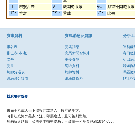
罩
TT :
V :
VO :
綁繫舌帶
戴開縫眼罩
戴單邊開縫眼罩
"1" :
"2" :
"-" :
首次
重戴
除去
賽事資料
賽馬消息及資訊
分析工
報名表
賽馬消息
速勢能
排位表(本地)
賽馬新聞資料庫
賽日數
賠率
主要賽事
初出馬
賽果
馬匹資料
騎練配
騎師分場表
騎師資料
馬匹搬
練馬師分場表
練馬師資料
貼士指
博彩要有節制
未滿十八歲人士不得投注或進入可投注的地方。
向非法或海外莊家下注，即屬違法，且可被判監禁。
切勿沉迷賭博，如需尋求輔導協助，可致電平和基金熱線1834 633。