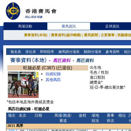
馬場活動
賽馬資訊
足球資訊
賽事資料(本地)
|
賽事資料(越洋轉播)
|
賽馬新聞
|
主要賽事
|
視聽播
報名表
排位表
即時賠率
練馬師分場表
騎師分場表
參考資料
統計
旺舖必星 (C387) (已退役)
出生地
毛色 / 性別
往績紀錄
進口類別
其他馬匹
總獎金*
冠-亞-季-總出賽次數*
*包括本地及海外賽績及獎金
馬匹往績紀錄 - 旺舖必星
場次
名次
日期
馬場/跑道/
途程
場地
賽事
檔位
賽道
狀況
班次
20/21
馬季