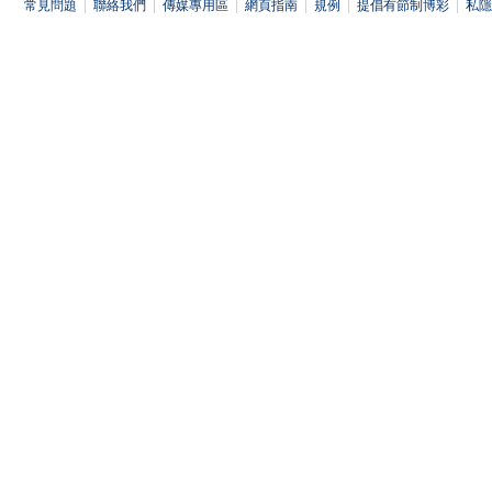
常見問題
|
聯絡我們
|
傳媒專用區
|
網頁指南
|
規例
|
提倡有節制博彩
|
私隱