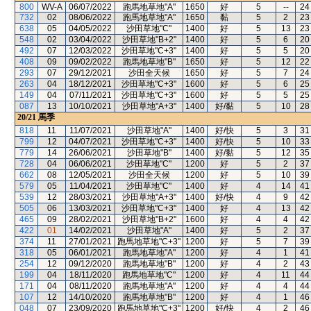
800
WV-A
06/07/2022
跑馬地草地"A"
1650
好
5
--
24
732
02
08/06/2022
跑馬地草地"A"
1650
黏
5
2
23
638
05
04/05/2022
沙田草地"C"
1400
好
5
13
23
548
02
03/04/2022
沙田草地"B+2"
1400
好
5
6
20
492
07
12/03/2022
沙田草地"C+3"
1400
好
5
5
20
408
09
09/02/2022
跑馬地草地"B"
1650
好
5
12
22
293
07
29/12/2021
沙田全天候
1650
好
5
7
24
263
04
18/12/2021
沙田草地"C+3"
1600
好
5
6
25
149
04
07/11/2021
沙田草地"C+3"
1600
好
5
5
25
087
13
10/10/2021
沙田草地"A+3"
1400
好/黏
5
10
28
20/21
馬季
818
11
11/07/2021
沙田草地"A"
1400
好/快
5
3
31
799
12
04/07/2021
沙田草地"C+3"
1400
好/快
5
10
33
779
14
26/06/2021
沙田草地"B"
1400
好/黏
5
12
35
728
04
06/06/2021
沙田草地"C"
1200
好
5
2
37
662
08
12/05/2021
沙田全天候
1200
好
5
10
39
579
05
11/04/2021
沙田草地"C"
1400
好
4
14
41
539
12
28/03/2021
沙田草地"A+3"
1400
好/快
4
9
42
505
06
13/03/2021
沙田草地"C+3"
1400
好
4
13
42
465
09
28/02/2021
沙田草地"B+2"
1600
好
4
4
42
422
01
14/02/2021
沙田草地"A"
1400
好
5
2
37
374
11
27/01/2021
跑馬地草地"C+3"
1200
好
5
7
39
318
05
06/01/2021
跑馬地草地"A"
1200
好
4
1
41
254
12
09/12/2020
跑馬地草地"B"
1200
好
4
2
43
199
04
18/11/2020
跑馬地草地"C"
1200
好
4
11
44
171
04
08/11/2020
跑馬地草地"A"
1200
好
4
4
44
107
12
14/10/2020
跑馬地草地"B"
1200
好
4
1
46
048
07
23/09/2020
跑馬地草地"C+3"
1200
好/快
4
2
46