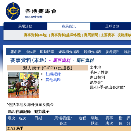
馬場活動
賽馬資訊
足球資訊
賽事資料(本地)
|
賽事資料(越洋轉播)
|
賽馬新聞
|
主要賽事
|
視聽播
報名表
排位表
即時賠率
練馬師分場表
騎師分場表
參考資料
統計
魅力漢子 (C412) (已退役)
出生地
毛色 / 性別
往績紀錄
進口類別
其他馬匹
總獎金*
冠-亞-季-總出賽次數*
*包括本地及海外賽績及獎金
馬匹往績紀錄 - 魅力漢子
場次
名次
日期
馬場/跑道/
途程
場地
賽事
檔
評
賽道
狀況
班次
位
分
21/22
馬季