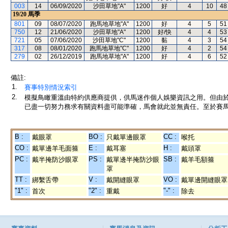
003
14
06/09/2020
沙田草地"A"
1200
好
4
10
48
19/20
馬季
801
09
08/07/2020
跑馬地草地"A"
1200
好
4
5
51
750
12
21/06/2020
沙田草地"A"
1200
好/快
4
4
53
721
05
07/06/2020
沙田草地"C"
1200
黏
4
3
54
317
08
08/01/2020
跑馬地草地"C"
1200
好
4
2
54
279
02
26/12/2019
跑馬地草地"A"
1200
好
4
6
52
備註:
1.
賽事特別情況索引
2.
模擬鳥瞰重溫由特約供應商提供，供馬迷作個人娛樂資訊之用。但由
已盡一切努力務求有關資料盡可能準確，馬會就此並無責任。至於賽馬
B :
BO :
CC :
戴眼罩
只戴單邊眼罩
喉托
CO :
E :
H :
戴單邊羊毛面箍
戴耳塞
戴頭罩
PC :
PS :
SB :
戴半掩防沙眼罩
戴單邊半掩防沙眼
戴羊毛額箍
罩
TT :
V :
VO :
綁繫舌帶
戴開縫眼罩
戴單邊開縫眼罩
"1" :
"2" :
"-" :
首次
重戴
除去