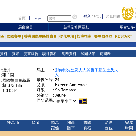
登入
/
登記
常見問題
首頁
English
馬會會員
慈善及社區貢獻
馬會知多
放區
|
國際賽馬
|
香港國際馬匹拍賣會
|
從化馬場
|
投注指南
|
賽馬知多些
|
RESTART
資料
賽果
賽事報告
騎練資料
馬匹資料
試閘結果
賽期表
:
澳洲
馬主
:
鄧偉彬先生及夫人與鄧子豐先生及夫
人
:
棗 / 閹
最後評分
:
24
:
國際拍賣會新馬
父系
:
Exceed And Excel
:
$1,373,185
母系
:
So Tempted
:
1-3-0-32
外祖父
:
Jeune
同父系馬
:
練馬師
騎師
頭馬
獨贏
實際
沿途
完成
距離
賠率
負磅
走位
時間