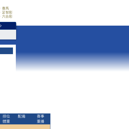
賽馬
足智彩
六合彩
少
排位
配備
賽事
體重
重播