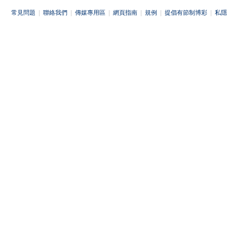
常見問題
|
聯絡我們
|
傳媒專用區
|
網頁指南
|
規例
|
提倡有節制博彩
|
私隱