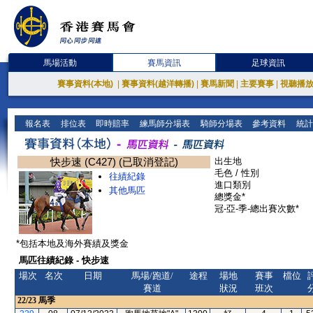
馬場活動
賽馬資訊
足球資訊
賽事資料(本地)
|
賽事資料(越洋轉播)
|
賽馬新聞
|
主要賽事
|
視聽播
報名表
排位表
即時賠率
練馬師分場表
騎師分場表
參考資料
統計
快步速 (C427) (已取消登記)
出生地
毛色 / 性別
往績紀錄
進口類別
其他馬匹
總獎金*
冠-亞-季-總出賽次數*
*包括本地及海外賽績及獎金
馬匹往績紀錄 - 快步速
場次
名次
日期
馬場/跑道/
途程
場地
賽事
檔位
賽道
狀況
班次
22/23
馬季