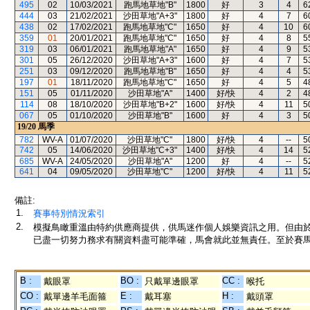
495
02
10/03/2021
跑馬地草地"B"
1800
好
3
4
6
444
03
21/02/2021
沙田草地"A+3"
1800
好
4
7
6
438
02
17/02/2021
跑馬地草地"C"
1650
好
4
10
6
359
01
20/01/2021
跑馬地草地"C"
1650
好
4
8
5
319
03
06/01/2021
跑馬地草地"A"
1650
好
4
9
5
301
05
26/12/2020
沙田草地"A+3"
1600
好
4
7
5
251
03
09/12/2020
跑馬地草地"B"
1650
好
4
4
5
197
01
18/11/2020
跑馬地草地"C"
1650
好
4
5
4
151
05
01/11/2020
沙田草地"A"
1400
好/快
4
2
4
114
08
18/10/2020
沙田草地"B+2"
1600
好/快
4
11
5
067
05
01/10/2020
沙田草地"B"
1600
好
4
3
5
19/20
馬季
782
WV-A
01/07/2020
沙田草地"C"
1800
好/快
4
--
5
742
05
14/06/2020
沙田草地"C+3"
1400
好/快
4
14
5
685
WV-A
24/05/2020
沙田草地"A"
1200
好
4
--
5
641
04
09/05/2020
沙田草地"C"
1200
好/快
4
11
5
備註:
1.
賽事特別情況索引
2.
模擬鳥瞰重溫由特約供應商提供，供馬迷作個人娛樂資訊之用。但由
已盡一切努力務求有關資料盡可能準確，馬會就此並無責任。至於賽馬
B :
BO :
CC :
戴眼罩
只戴單邊眼罩
喉托
CO :
E :
H :
戴單邊羊毛面箍
戴耳塞
戴頭罩