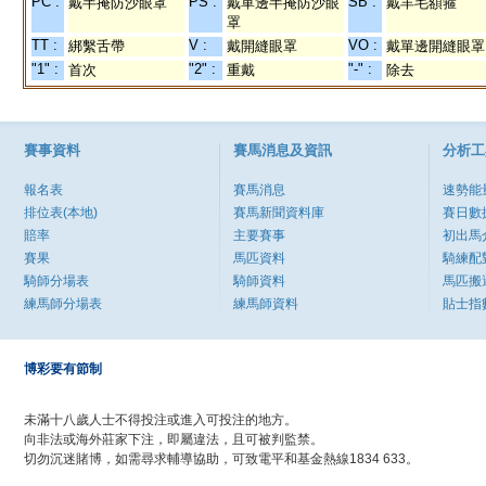
PC :
PS :
SB :
戴半掩防沙眼罩
戴單邊半掩防沙眼
戴羊毛額箍
罩
TT :
V :
VO :
綁繫舌帶
戴開縫眼罩
戴單邊開縫眼罩
"1" :
"2" :
"-" :
首次
重戴
除去
賽事資料
賽馬消息及資訊
分析工
報名表
賽馬消息
速勢能
排位表(本地)
賽馬新聞資料庫
賽日數
賠率
主要賽事
初出馬
賽果
馬匹資料
騎練配
騎師分場表
騎師資料
馬匹搬
練馬師分場表
練馬師資料
貼士指
博彩要有節制
未滿十八歲人士不得投注或進入可投注的地方。
向非法或海外莊家下注，即屬違法，且可被判監禁。
切勿沉迷賭博，如需尋求輔導協助，可致電平和基金熱線1834 633。