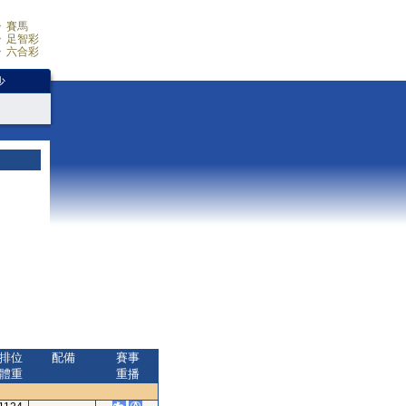
賽馬
足智彩
六合彩
少
排位
配備
賽事
體重
重播