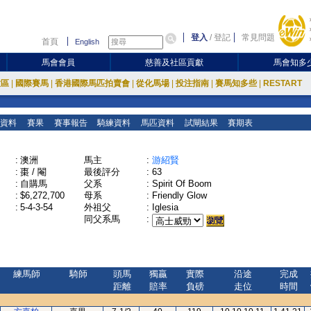
登入
/
登記
常見問題
首頁
English
馬會會員
慈善及社區貢獻
馬會知多
放區
|
國際賽馬
|
香港國際馬匹拍賣會
|
從化馬場
|
投注指南
|
賽馬知多些
|
RESTART
資料
賽果
賽事報告
騎練資料
馬匹資料
試閘結果
賽期表
:
澳洲
馬主
:
游紹賢
:
棗 / 閹
最後評分
:
63
:
自購馬
父系
:
Spirit Of Boom
:
$6,272,700
母系
:
Friendly Glow
:
5-4-3-54
外祖父
:
Iglesia
同父系馬
:
練馬師
騎師
頭馬
獨贏
實際
沿途
完成
距離
賠率
負磅
走位
時間