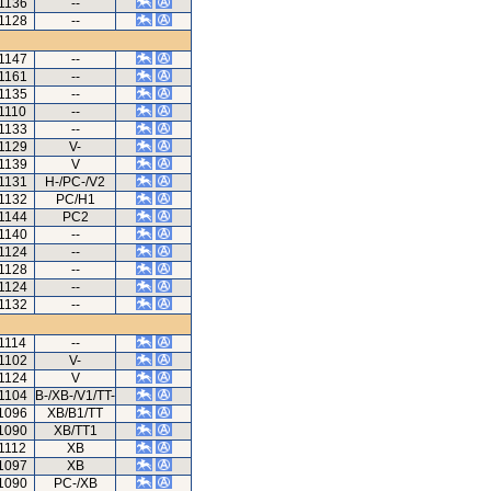
1136
--
1128
--
1147
--
1161
--
1135
--
1110
--
1133
--
1129
V-
1139
V
1131
H-/PC-/V2
1132
PC/H1
1144
PC2
1140
--
1124
--
1128
--
1124
--
1132
--
1114
--
1102
V-
1124
V
1104
B-/XB-/V1/TT-
1096
XB/B1/TT
1090
XB/TT1
1112
XB
1097
XB
1090
PC-/XB