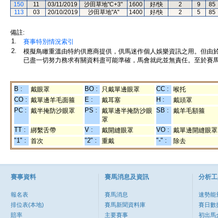
150
11
03/11/2019
沙田草地"C+3"
1600
好/快
2
9
85
113
03
20/10/2019
沙田草地"A"
1400
好/快
2
5
85
備註:
1.
賽事特別情況索引
2.
模擬鳥瞰重溫由特約供應商提供，供馬迷作個人娛樂資訊之用。但由
已盡一切努力務求有關資料盡可能準確，馬會就此並無責任。至於賽馬
B :
BO :
CC :
戴眼罩
只戴單邊眼罩
喉托
CO :
E :
H :
戴單邊羊毛面箍
戴耳塞
戴頭罩
PC :
PS :
SB :
戴半掩防沙眼罩
戴單邊半掩防沙眼
戴羊毛額箍
罩
TT :
V :
VO :
綁繫舌帶
戴開縫眼罩
戴單邊開縫眼罩
"1" :
"2" :
"-" :
首次
重戴
除去
賽事資料
賽馬消息及資訊
分析工
報名表
賽馬消息
速勢能
排位表(本地)
賽馬新聞資料庫
賽日數
賠率
主要賽事
初出馬