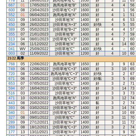
778
11
28/06/2023
跑馬地草地"C"
1650
好
3
11
63
667
01
17/05/2023
跑馬地草地"B"
1650
好
4
4
56
600
08
23/04/2023
沙田草地"C+3"
1600
好
4
1
56
552
01
06/04/2023
跑馬地草地"A"
1650
好
4
1
51
503
09
19/03/2023
沙田草地"A"
1400
好
4
6
53
450
09
26/02/2023
沙田草地"A+3"
1400
好/快
4
5
55
389
05
05/02/2023
沙田草地"B+2"
1600
好
4
4
57
355
07
21/01/2023
沙田草地"B"
1400
好
4
7
59
313
04
08/01/2023
沙田草地"C+3"
1200
好
4
2
60
234
06
11/12/2022
沙田草地"A"
1200
好
4
14
60
041
WV
25/09/2022
沙田草地"C"
1400
好/快
4
--
60
003
02
11/09/2022
沙田草地"A"
1200
好
4
10
60
21/22
馬季
768
05
22/06/2022
跑馬地草地"B"
1650
好
3
9
63
749
06
12/06/2022
沙田草地"C+3"
1400
好
3
10
65
720
08
01/06/2022
跑馬地草地"C+3"
1650
好/快
3
2
67
671
06
15/05/2022
沙田草地"C+3"
1400
好/黏
3
5
69
653
07
07/05/2022
沙田草地"C"
1400
好
3
2
71
594
07
16/04/2022
沙田草地"C+3"
1400
好
3
14
73
516
03
20/03/2022
沙田草地"A"
1200
好
3
3
73
471
10
02/03/2022
跑馬地草地"A"
1200
好
3
12
74
443
08
20/02/2022
沙田草地"A"
1400
黏
3
2
74
393
06
03/02/2022
沙田草地"B+2"
1400
好
3
14
74
340
01
16/01/2022
沙田草地"C+3"
1200
好
3
10
69
327
08
09/01/2022
沙田草地"C"
1400
好
3
11
70
289
09
27/12/2021
沙田草地"A+3"
1400
好
3
11
72
269
08
18/12/2021
沙田草地"C+3"
1200
好
3
2
74
177
13
13/11/2021
沙田草地"A+3"
1400
好
3
9
76