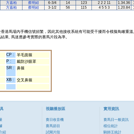
方嘉柏
蔡明紹
6-3/4
14
123
2 2 2 11
1.34.36
方嘉柏
蔡明紹
3-1/2
56
115
4 5 5 3
1.20.84
於香港馬場內手機信號頻繁，因此其他接收系統有可能受干擾而令模擬鳥瞰重溫
結果, 馬迷應參考實際的賽馬片段為準。
CP :
羊毛面箍
P :
戴防沙眼罩
SR :
鼻箍
XB :
交叉鼻箍
具
視聽播放區
實用資訊
量
賽日收音機
賽馬日一般資訊
據
賽馬節目
檔位統計
介紹
試閘片段
騎師王統計