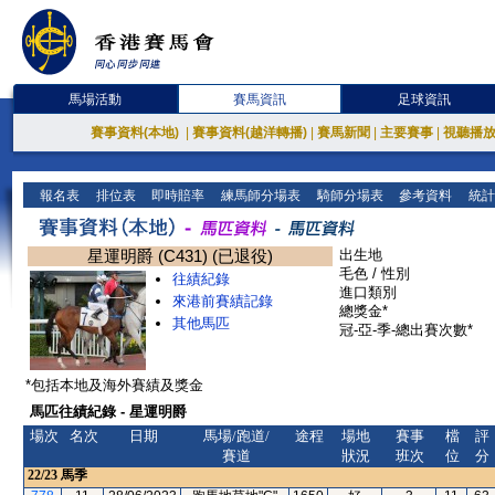
馬場活動
賽馬資訊
足球資訊
賽事資料(本地)
|
賽事資料(越洋轉播)
|
賽馬新聞
|
主要賽事
|
視聽播
報名表
排位表
即時賠率
練馬師分場表
騎師分場表
參考資料
統計
星運明爵 (C431) (已退役)
出生地
毛色 / 性別
往績紀錄
進口類別
來港前賽績記錄
總獎金*
其他馬匹
冠-亞-季-總出賽次數*
*包括本地及海外賽績及獎金
馬匹往績紀錄 - 星運明爵
場次
名次
日期
馬場/跑道/
途程
場地
賽事
檔
評
賽道
狀況
班次
位
分
22/23
馬季