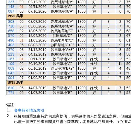
237
09
02/12/2020
跑馬地草地"A"
1800
好
3
3
75
148
01
01/11/2020
沙田草地"A"
2000
好
3
6
70
087
03
07/10/2020
跑馬地草地"A"
1650
好
3
6
70
19/20
馬季
808
05
08/07/2020
跑馬地草地"A"
1800
好
3
2
70
710
06
03/06/2020
跑馬地草地"A"
2200
好
3
7
70
658
02
13/05/2020
跑馬地草地"C"
1800
好
3
3
68
570
02
12/04/2020
沙田草地"C"
1800
好
3
2
67
490
01
11/03/2020
跑馬地草地"C"
1800
好
3
8
61
403
05
08/02/2020
沙田草地"C+3"
1800
好
3
9
61
270
03
21/12/2019
沙田草地"A+3"
1800
好
4
8
59
223
02
04/12/2019
跑馬地草地"B"
1650
好
4
4
58
167
01
09/11/2019
沙田草地"A"
1600
好/快
4
12
52
109
02
20/10/2019
沙田草地"A"
1600
好/快
4
11
50
069
02
06/10/2019
沙田草地"B+2"
1800
好
4
4
48
043
06
21/09/2019
沙田草地"A"
1400
好/快
4
10
50
004
07
01/09/2019
沙田草地"B"
1200
好
4
7
50
18/19
馬季
810
05
14/07/2019
沙田草地"A"
1200
好/快
4
7
52
771
05
01/07/2019
沙田草地"B"
1000
好
4
7
52
備註:
1.
賽事特別情況索引
2.
模擬鳥瞰重溫由特約供應商提供，供馬迷作個人娛樂資訊之用。但由
已盡一切努力務求有關資料盡可能準確，馬會就此並無責任。至於賽馬