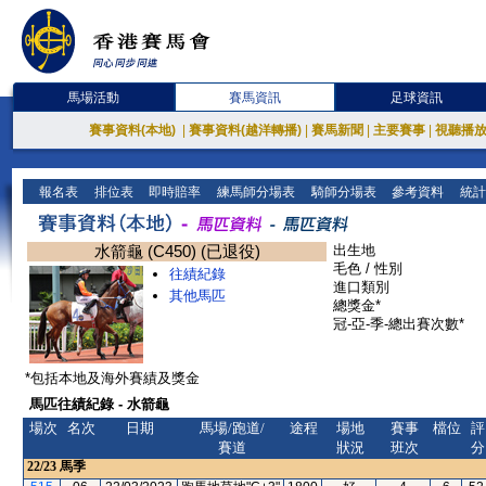
馬場活動
賽馬資訊
足球資訊
賽事資料(本地)
|
賽事資料(越洋轉播)
|
賽馬新聞
|
主要賽事
|
視聽播
報名表
排位表
即時賠率
練馬師分場表
騎師分場表
參考資料
統計
水箭龜 (C450) (已退役)
出生地
毛色 / 性別
往績紀錄
進口類別
其他馬匹
總獎金*
冠-亞-季-總出賽次數*
*包括本地及海外賽績及獎金
馬匹往績紀錄 - 水箭龜
場次
名次
日期
馬場/跑道/
途程
場地
賽事
檔位
評
賽道
狀況
班次
分
22/23
馬季