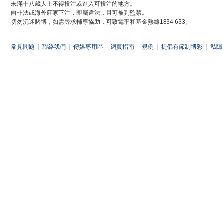
未滿十八歲人士不得投注或進入可投注的地方。
向非法或海外莊家下注，即屬違法，且可被判監禁。
切勿沉迷賭博，如需尋求輔導協助，可致電平和基金熱線1834 633。
常見問題
|
聯絡我們
|
傳媒專用區
|
網頁指南
|
規例
|
提倡有節制博彩
|
私隱