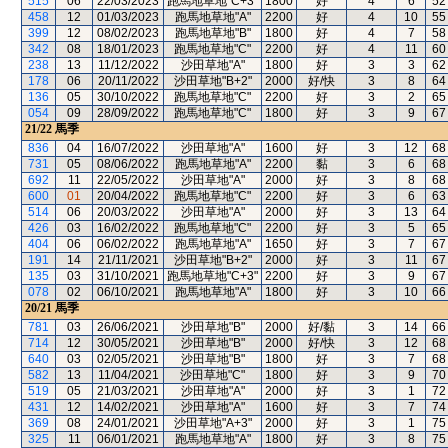
515
06
22/03/2023
跑馬地草地"C+3"
1800
好
4
6
52
458
12
01/03/2023
跑馬地草地"A"
2200
好
4
10
55
399
12
08/02/2023
跑馬地草地"B"
1800
好
4
7
58
342
08
18/01/2023
跑馬地草地"C"
2200
好
4
11
60
238
13
11/12/2022
沙田草地"A"
1800
好
3
3
62
178
06
20/11/2022
沙田草地"B+2"
2000
好/快
3
8
64
136
05
30/10/2022
跑馬地草地"C"
2200
好
3
2
65
054
09
28/09/2022
跑馬地草地"C"
1800
好
3
9
67
21/22
馬季
836
04
16/07/2022
沙田草地"A"
1600
好
3
12
68
731
05
08/06/2022
跑馬地草地"A"
2200
黏
3
6
68
692
11
22/05/2022
沙田草地"A"
2000
好
3
8
68
600
01
20/04/2022
跑馬地草地"C"
2200
好
3
6
63
514
06
20/03/2022
沙田草地"A"
2000
好
3
13
64
426
03
16/02/2022
跑馬地草地"C"
2200
好
3
5
65
404
06
06/02/2022
跑馬地草地"A"
1650
好
3
7
67
191
14
21/11/2021
沙田草地"B+2"
2000
好
3
11
67
135
03
31/10/2021
跑馬地草地"C+3"
2200
好
3
9
67
078
02
06/10/2021
跑馬地草地"A"
1800
好
3
10
66
20/21
馬季
781
03
26/06/2021
沙田草地"B"
2000
好/黏
3
14
66
714
12
30/05/2021
沙田草地"B"
2000
好/快
3
12
68
640
03
02/05/2021
沙田草地"B"
1800
好
3
7
68
582
13
11/04/2021
沙田草地"C"
1800
好
3
9
70
519
05
21/03/2021
沙田草地"A"
2000
好
3
1
72
431
12
14/02/2021
沙田草地"A"
1600
好
3
7
74
369
08
24/01/2021
沙田草地"A+3"
2000
好
3
1
75
325
11
06/01/2021
跑馬地草地"A"
1800
好
3
8
75