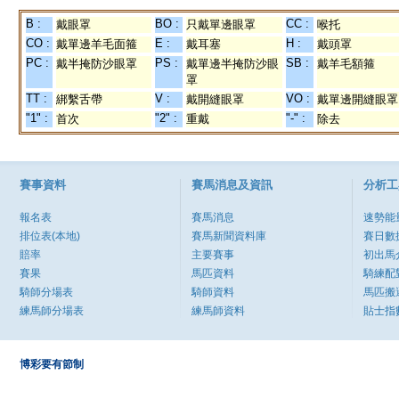
B :
BO :
CC :
戴眼罩
只戴單邊眼罩
喉托
CO :
E :
H :
戴單邊羊毛面箍
戴耳塞
戴頭罩
PC :
PS :
SB :
戴半掩防沙眼罩
戴單邊半掩防沙眼
戴羊毛額箍
罩
TT :
V :
VO :
綁繫舌帶
戴開縫眼罩
戴單邊開縫眼罩
"1" :
"2" :
"-" :
首次
重戴
除去
賽事資料
賽馬消息及資訊
分析工
報名表
賽馬消息
速勢能
排位表(本地)
賽馬新聞資料庫
賽日數
賠率
主要賽事
初出馬
賽果
馬匹資料
騎練配
騎師分場表
騎師資料
馬匹搬
練馬師分場表
練馬師資料
貼士指
博彩要有節制