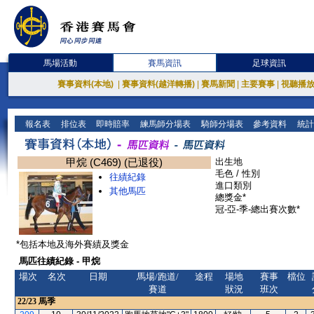
馬場活動
賽馬資訊
足球資訊
賽事資料(本地)
|
賽事資料(越洋轉播)
|
賽馬新聞
|
主要賽事
|
視聽播
報名表
排位表
即時賠率
練馬師分場表
騎師分場表
參考資料
統計
甲烷 (C469) (已退役)
出生地
毛色 / 性別
往績紀錄
進口類別
其他馬匹
總獎金*
冠-亞-季-總出賽次數*
*包括本地及海外賽績及獎金
馬匹往績紀錄 - 甲烷
場次
名次
日期
馬場/跑道/
途程
場地
賽事
檔位
賽道
狀況
班次
22/23
馬季