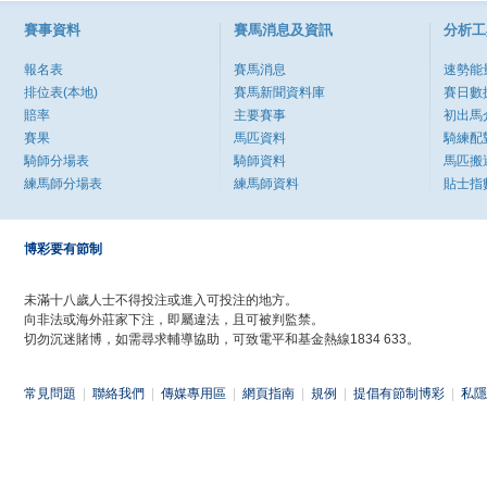
賽事資料
賽馬消息及資訊
分析工
報名表
賽馬消息
速勢能
排位表(本地)
賽馬新聞資料庫
賽日數
賠率
主要賽事
初出馬
賽果
馬匹資料
騎練配
騎師分場表
騎師資料
馬匹搬
練馬師分場表
練馬師資料
貼士指
博彩要有節制
未滿十八歲人士不得投注或進入可投注的地方。
向非法或海外莊家下注，即屬違法，且可被判監禁。
切勿沉迷賭博，如需尋求輔導協助，可致電平和基金熱線1834 633。
常見問題
|
聯絡我們
|
傳媒專用區
|
網頁指南
|
規例
|
提倡有節制博彩
|
私隱