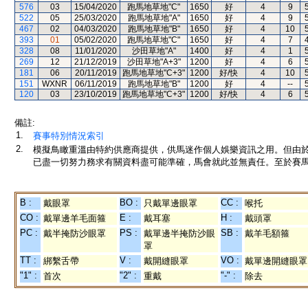
576
03
15/04/2020
跑馬地草地"C"
1650
好
4
9
522
05
25/03/2020
跑馬地草地"A"
1650
好
4
9
467
02
04/03/2020
跑馬地草地"B"
1650
好
4
10
393
01
05/02/2020
跑馬地草地"C"
1650
好
4
7
328
08
11/01/2020
沙田草地"A"
1400
好
4
1
269
12
21/12/2019
沙田草地"A+3"
1200
好
4
6
181
06
20/11/2019
跑馬地草地"C+3"
1200
好/快
4
10
151
WXNR
06/11/2019
跑馬地草地"B"
1200
好
4
--
120
03
23/10/2019
跑馬地草地"C+3"
1200
好/快
4
6
備註:
1.
賽事特別情況索引
2.
模擬鳥瞰重溫由特約供應商提供，供馬迷作個人娛樂資訊之用。但由
已盡一切努力務求有關資料盡可能準確，馬會就此並無責任。至於賽馬
B :
BO :
CC :
戴眼罩
只戴單邊眼罩
喉托
CO :
E :
H :
戴單邊羊毛面箍
戴耳塞
戴頭罩
PC :
PS :
SB :
戴半掩防沙眼罩
戴單邊半掩防沙眼
戴羊毛額箍
罩
TT :
V :
VO :
綁繫舌帶
戴開縫眼罩
戴單邊開縫眼罩
"1" :
"2" :
"-" :
首次
重戴
除去