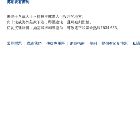
博彩要有節制
未滿十八歲人士不得投注或進入可投注的地方。
向非法或海外莊家下注，即屬違法，且可被判監禁。
切勿沉迷賭博，如需尋求輔導協助，可致電平和基金熱線1834 633。
常見問題
|
聯絡我們
|
傳媒專用區
|
網頁指南
|
規例
|
提倡有節制博彩
|
私隱