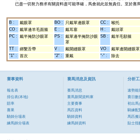
已盡一切努力務求有關資料盡可能準確，馬會就此並無責任。至於賽馬
B :
BO :
CC :
戴眼罩
只戴單邊眼罩
喉托
CO :
E :
H :
戴單邊羊毛面箍
戴耳塞
戴頭罩
PC :
PS :
SB :
戴半掩防沙眼罩
戴單邊半掩防沙眼
戴羊毛額箍
罩
TT :
V :
VO :
綁繫舌帶
戴開縫眼罩
戴單邊開縫眼罩
"1" :
"2" :
"-" :
首次
重戴
除去
賽事資料
賽馬消息及資訊
分析工
報名表
賽馬消息
速勢能
排位表(本地)
賽馬新聞資料庫
賽日數
賠率
主要賽事
初出馬
賽果
馬匹資料
騎練配
騎師分場表
騎師資料
馬匹搬
練馬師分場表
練馬師資料
貼士指