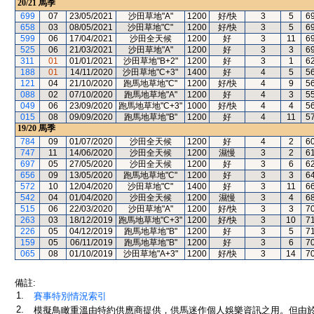
20/21
馬季
699
07
23/05/2021
沙田草地"A"
1200
好/快
3
5
6
658
03
08/05/2021
沙田草地"C"
1200
好/快
3
5
6
599
06
17/04/2021
沙田全天候
1200
好
3
11
6
525
06
21/03/2021
沙田草地"A"
1200
好
3
3
6
311
01
01/01/2021
沙田草地"B+2"
1200
好
3
1
6
188
01
14/11/2020
沙田草地"C+3"
1400
好
4
5
5
121
04
21/10/2020
跑馬地草地"C"
1200
好/快
4
9
5
088
02
07/10/2020
跑馬地草地"A"
1200
好
4
3
5
049
06
23/09/2020
跑馬地草地"C+3"
1000
好/快
4
4
5
015
08
09/09/2020
跑馬地草地"B"
1200
好
4
11
5
19/20
馬季
784
09
01/07/2020
沙田全天候
1200
好
4
2
6
747
11
14/06/2020
沙田全天候
1200
濕慢
3
2
6
697
05
27/05/2020
沙田全天候
1200
好
3
6
6
656
09
13/05/2020
跑馬地草地"C"
1200
好
3
3
6
572
10
12/04/2020
沙田草地"C"
1400
好
3
11
6
542
04
01/04/2020
沙田全天候
1200
濕慢
3
4
6
515
06
22/03/2020
沙田草地"A"
1200
好/快
3
3
7
263
03
18/12/2019
跑馬地草地"C+3"
1200
好/快
3
10
7
226
05
04/12/2019
跑馬地草地"B"
1200
好
3
5
7
159
05
06/11/2019
跑馬地草地"B"
1200
好
3
6
7
065
08
01/10/2019
沙田草地"A+3"
1200
好/快
3
14
7
備註:
1.
賽事特別情況索引
2.
模擬鳥瞰重溫由特約供應商提供，供馬迷作個人娛樂資訊之用。但由