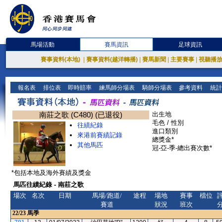
馬場活動
賽馬資訊
足球資訊
賽事資料(本地)
|
賽事資料(越洋轉播)
|
賽馬新聞
|
主要賽事
|
視聽播
報名表
排位表
即時賠率
練馬師分場表
騎師分場表
參考資料
統計
南莊之歌 (C480) (已退役)
出生地
毛色 / 性別
往績紀錄
進口類別
來港前賽績記錄
總獎金*
其他馬匹
冠-亞-季-總出賽次數*
*包括本地及海外賽績及獎金
馬匹往績紀錄 - 南莊之歌
場次
名次
日期
馬場/跑道/
途程
場地
賽事
檔位
賽道
狀況
班次
22/23
馬季