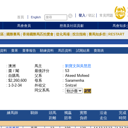
登入
/
登記
常見問題
首頁
English
馬會會員
慈善及社區貢獻
馬會知多
放區
|
國際賽馬
|
香港國際馬匹拍賣會
|
從化馬場
|
投注指南
|
賽馬知多些
|
RESTART
資料
賽果
賽事報告
騎練資料
馬匹資料
試閘結果
賽期表
:
澳洲
馬主
:
劉寶文與吳慧思
:
棗 / 閹
最後評分
:
53
:
自購馬
父系
:
Akeed Mofeed
:
$2,260,600
母系
:
Saramenha
:
1-3-2-34
外祖父
:
Snitzel
同父系馬
:
練馬師
騎師
頭馬
獨贏
實際
沿途
完成
距離
賠率
負磅
走位
時間