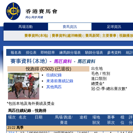
馬場活動
賽馬資訊
足球資訊
賽事資料(本地)
|
賽事資料(越洋轉播)
|
賽馬新聞
|
主要賽事
|
視聽播
報名表
排位表
即時賠率
練馬師分場表
騎師分場表
參考資料
統計
悅跑得 (C502) (已退役)
出生地
毛色 / 性別
往績紀錄
進口類別
來港前賽績記錄
總獎金*
其他馬匹
冠-亞-季-總出賽次數*
*包括本地及海外賽績及獎金
馬匹往績紀錄 - 悅跑得
場次
名次
日期
馬場/跑道/
途程
場地
賽事
檔
評
賽道
狀況
班次
位
分
21/22
馬季