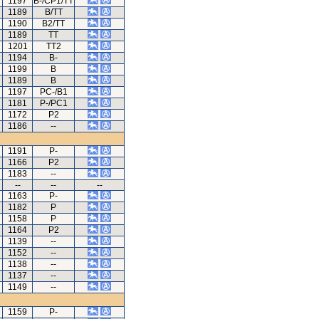
1197
B-/CP1/TT
1189
B/TT
1190
B2/TT
1189
TT
1201
TT2
1194
B-
1199
B
1189
B
1197
PC-/B1
1181
P-/PC1
1172
P2
1186
--
1191
P-
1166
P2
1183
--
--
--
--
1163
P-
1182
P
1158
P
1164
P2
1139
--
1152
--
1138
--
1137
--
1149
--
1159
P-