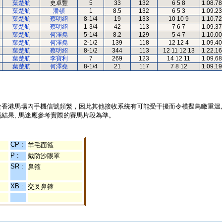
葉楚航
史卓豐
5
33
132
6 5 8
1.08.78
葉楚航
潘頓
1
8.5
132
6 5 3
1.09.23
葉楚航
蔡明紹
8-1/4
19
133
10 10 9
1.10.72
葉楚航
蔡明紹
1-3/4
42
113
7 6 7
1.09.37
葉楚航
何澤堯
5-1/4
8.2
129
5 4 7
1.10.00
葉楚航
何澤堯
2-1/2
139
118
12 12 4
1.09.40
葉楚航
蔡明紹
8-1/2
344
113
12 11 12 13
1.22.16
葉楚航
李寶利
7
269
123
14 12 11
1.09.68
葉楚航
何澤堯
8-1/4
21
117
7 8 12
1.09.19
於香港馬場內手機信號頻繁，因此其他接收系統有可能受干擾而令模擬鳥瞰重溫
結果, 馬迷應參考實際的賽馬片段為準。
CP :
羊毛面箍
P :
戴防沙眼罩
SR :
鼻箍
XB :
交叉鼻箍