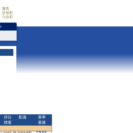
賽馬
足智彩
六合彩
少
排位
配備
賽事
體重
重播