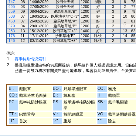
747
08
14/06/2020
沙田全天候
1200
濕慢
3
6
78
695
03
27/05/2020
沙田全天候
1200
好
3
2
77
559
09
08/04/2020
跑馬地草地"B"
1200
好
3
9
79
508
07
18/03/2020
跑馬地草地"C+3"
1200
好
2
10
80
453
07
26/02/2020
跑馬地草地"A"
1200
好
3
1
81
379
04
29/01/2020
跑馬地草地"B"
1200
好
2
11
81
253
13
15/12/2019
沙田草地"C+3"
1400
好
2
13
83
178
11
17/11/2019
沙田草地"B"
1200
好/快
2
14
85
146
12
03/11/2019
沙田草地"C+3"
1200
好/快
2
5
85
備註:
1.
賽事特別情況索引
2.
模擬鳥瞰重溫由特約供應商提供，供馬迷作個人娛樂資訊之用。但由
已盡一切努力務求有關資料盡可能準確，馬會就此並無責任。至於賽馬
B :
BO :
CC :
戴眼罩
只戴單邊眼罩
喉托
CO :
E :
H :
戴單邊羊毛面箍
戴耳塞
戴頭罩
PC :
PS :
SB :
戴半掩防沙眼罩
戴單邊半掩防沙眼
戴羊毛額箍
罩
TT :
V :
VO :
綁繫舌帶
戴開縫眼罩
戴單邊開縫眼罩
"1" :
"2" :
"-" :
首次
重戴
除去