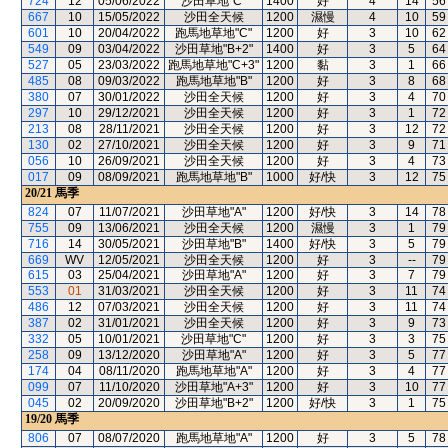
724
12
05/06/2022
沙田草地"C"
1400
好
4
14
56
667
10
15/05/2022
沙田全天候
1200
濕慢
4
10
59
601
10
20/04/2022
跑馬地草地"C"
1200
好
3
10
62
549
09
03/04/2022
沙田草地"B+2"
1400
好
3
5
64
527
05
23/03/2022
跑馬地草地"C+3"
1200
黏
3
1
66
485
08
09/03/2022
跑馬地草地"B"
1200
好
3
8
68
380
07
30/01/2022
沙田全天候
1200
好
3
4
70
297
10
29/12/2021
沙田全天候
1200
好
3
1
72
213
08
28/11/2021
沙田全天候
1200
好
3
12
72
130
02
27/10/2021
沙田全天候
1200
好
3
9
71
056
10
26/09/2021
沙田全天候
1200
好
3
4
73
017
09
08/09/2021
跑馬地草地"B"
1000
好/快
3
12
75
20/21
馬季
824
07
11/07/2021
沙田草地"A"
1200
好/快
3
14
78
755
09
13/06/2021
沙田全天候
1200
濕慢
3
1
79
716
14
30/05/2021
沙田草地"B"
1400
好/快
3
5
79
669
WV
12/05/2021
沙田全天候
1200
好
3
--
79
615
03
25/04/2021
沙田草地"A"
1200
好
3
7
79
553
01
31/03/2021
沙田全天候
1200
好
3
11
74
486
12
07/03/2021
沙田全天候
1200
好
3
11
74
387
02
31/01/2021
沙田全天候
1200
好
3
9
73
332
05
10/01/2021
沙田草地"C"
1200
好
3
3
75
258
09
13/12/2020
沙田草地"A"
1200
好
3
5
77
174
04
08/11/2020
跑馬地草地"A"
1200
好
3
4
77
099
07
11/10/2020
沙田草地"A+3"
1200
好
3
10
77
045
02
20/09/2020
沙田草地"B+2"
1200
好/快
3
1
75
19/20
馬季
806
07
08/07/2020
跑馬地草地"A"
1200
好
3
5
78