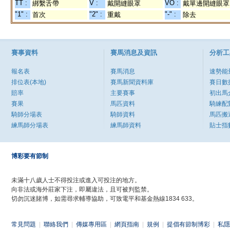
TT :
V :
VO :
綁繫舌帶
戴開縫眼罩
戴單邊開縫眼罩
"1" :
"2" :
"-" :
首次
重戴
除去
賽事資料
賽馬消息及資訊
分析工
報名表
賽馬消息
速勢能
排位表(本地)
賽馬新聞資料庫
賽日數
賠率
主要賽事
初出馬
賽果
馬匹資料
騎練配
騎師分場表
騎師資料
馬匹搬
練馬師分場表
練馬師資料
貼士指
博彩要有節制
未滿十八歲人士不得投注或進入可投注的地方。
向非法或海外莊家下注，即屬違法，且可被判監禁。
切勿沉迷賭博，如需尋求輔導協助，可致電平和基金熱線1834 633。
常見問題
|
聯絡我們
|
傳媒專用區
|
網頁指南
|
規例
|
提倡有節制博彩
|
私隱