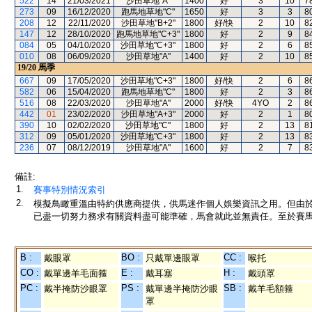
522
14
21/03/2021
沙田草地"A"
1400
好
3
10
7
273
09
16/12/2020
跑馬地草地"C"
1650
好
3
3
8
208
12
22/11/2020
沙田草地"B+2"
1800
好/快
2
10
8
147
12
28/10/2020
跑馬地草地"C+3"
1800
好
2
9
8
084
05
04/10/2020
沙田草地"C+3"
1800
好
2
6
8
010
08
06/09/2020
沙田草地"A"
1400
好
2
10
8
19/20
馬季
667
09
17/05/2020
沙田草地"C+3"
1800
好/快
2
6
8
582
06
15/04/2020
跑馬地草地"C"
1800
好
2
3
8
516
08
22/03/2020
沙田草地"A"
2000
好/快
4YO
2
8
442
01
23/02/2020
沙田草地"A+3"
2000
好
2
1
8
390
10
02/02/2020
沙田草地"C"
1800
好
2
13
8
312
09
05/01/2020
沙田草地"C+3"
1800
好
2
13
8
236
07
08/12/2019
沙田草地"A"
1600
好
2
7
8
備註:
1.
賽事特別情況索引
2.
模擬鳥瞰重溫由特約供應商提供，供馬迷作個人娛樂資訊之用。但由
已盡一切努力務求有關資料盡可能準確，馬會就此並無責任。至於賽馬
B :
BO :
CC :
戴眼罩
只戴單邊眼罩
喉托
CO :
E :
H :
戴單邊羊毛面箍
戴耳塞
戴頭罩
PC :
PS :
SB :
戴半掩防沙眼罩
戴單邊半掩防沙眼
戴羊毛額箍
罩