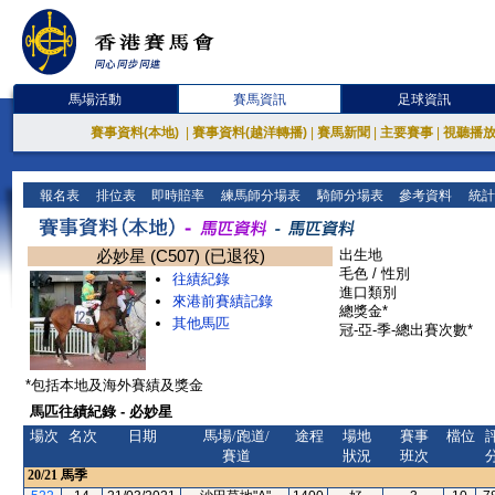
馬場活動
賽馬資訊
足球資訊
賽事資料(本地)
|
賽事資料(越洋轉播)
|
賽馬新聞
|
主要賽事
|
視聽播
報名表
排位表
即時賠率
練馬師分場表
騎師分場表
參考資料
統計
必妙星 (C507) (已退役)
出生地
毛色 / 性別
往績紀錄
進口類別
來港前賽績記錄
總獎金*
其他馬匹
冠-亞-季-總出賽次數*
*包括本地及海外賽績及獎金
馬匹往績紀錄 - 必妙星
場次
名次
日期
馬場/跑道/
途程
場地
賽事
檔位
賽道
狀況
班次
20/21
馬季