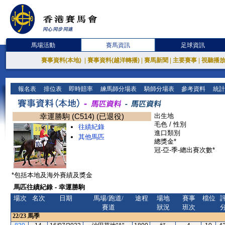
馬場活動
賽馬資訊
足球資訊
賽事資料(本地)
|
賽事資料(越洋轉播)
|
賽馬新聞
|
主要賽事
|
視聽播
報名表
排位表
即時賠率
練馬師分場表
騎師分場表
參考資料
統計
幸運勝駒 (C514) (已退役)
出生地
毛色 / 性別
往績紀錄
進口類別
其他馬匹
總獎金*
冠-亞-季-總出賽次數*
*包括本地及海外賽績及獎金
馬匹往績紀錄 - 幸運勝駒
場次
名次
日期
馬場/跑道/
途程
場地
賽事
檔位
賽道
狀況
班次
22/23
馬季