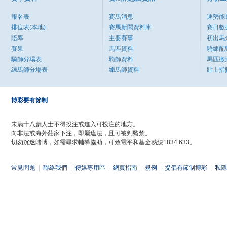
報名表
賽馬消息
速勢能
排位表(本地)
賽馬新聞資料庫
賽日數
賠率
主要賽事
初出馬
賽果
馬匹資料
騎練配
騎師分場表
騎師資料
馬匹搬
練馬師分場表
練馬師資料
貼士指
博彩要有節制
未滿十八歲人士不得投注或進入可投注的地方。
向非法或海外莊家下注，即屬違法，且可被判監禁。
切勿沉迷賭博，如需尋求輔導協助，可致電平和基金熱線1834 633。
常見問題
|
聯絡我們
|
傳媒專用區
|
網頁指南
|
規例
|
提倡有節制博彩
|
私隱