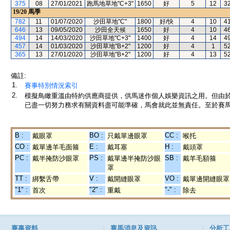
375
08
27/01/2021
跑馬地草地"C+3"
1650
好
5
12
3
19/20
馬季
782
11
01/07/2020
沙田草地"C"
1800
好/快
4
10
4
646
13
09/05/2020
沙田全天候
1650
好
4
10
4
494
14
14/03/2020
沙田草地"C+3"
1400
好
4
14
4
457
14
01/03/2020
沙田草地"B+2"
1200
好
4
1
5
365
13
27/01/2020
沙田草地"B+2"
1200
好
4
13
5
備註:
1.
賽事特別情況索引
2.
模擬鳥瞰重溫由特約供應商提供，供馬迷作個人娛樂資訊之用。但由
已盡一切努力務求有關資料盡可能準確，馬會就此並無責任。至於賽馬
B :
BO :
CC :
戴眼罩
只戴單邊眼罩
喉托
CO :
E :
H :
戴單邊羊毛面箍
戴耳塞
戴頭罩
PC :
PS :
SB :
戴半掩防沙眼罩
戴單邊半掩防沙眼
戴羊毛額箍
罩
TT :
V :
VO :
綁繫舌帶
戴開縫眼罩
戴單邊開縫眼罩
"1" :
"2" :
"-" :
首次
重戴
除去
賽事資料
賽馬消息及資訊
分析工