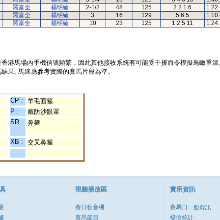
羅富全
楊明綸
2-1/2
48
125
2 2 1 6
1.22
羅富全
楊明綸
3
16
129
5 6 5
1.10
羅富全
楊明綸
10
23
125
1 2 5 11
1.24
於香港馬場內手機信號頻繁，因此其他接收系統有可能受干擾而令模擬鳥瞰重溫
結果, 馬迷應參考實際的賽馬片段為準。
CP :
羊毛面箍
P :
戴防沙眼罩
SR :
鼻箍
XB :
交叉鼻箍
具
視聽播放區
實用資訊
量
賽日收音機
賽馬日一般資訊
據
賽馬節目
檔位統計