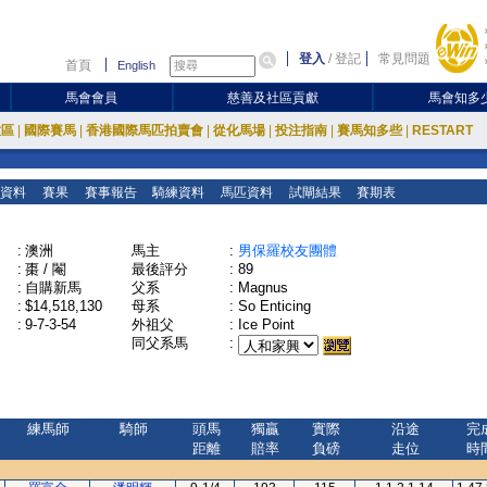
登入
/
登記
常見問題
首頁
English
馬會會員
慈善及社區貢獻
馬會知多
放區
|
國際賽馬
|
香港國際馬匹拍賣會
|
從化馬場
|
投注指南
|
賽馬知多些
|
RESTART
資料
賽果
賽事報告
騎練資料
馬匹資料
試閘結果
賽期表
:
澳洲
馬主
:
男保羅校友團體
:
棗 / 閹
最後評分
:
89
:
自購新馬
父系
:
Magnus
:
$14,518,130
母系
:
So Enticing
:
9-7-3-54
外祖父
:
Ice Point
同父系馬
:
練馬師
騎師
頭馬
獨贏
實際
沿途
完
距離
賠率
負磅
走位
時