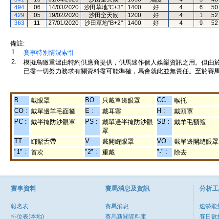
494
06
14/03/2020
沙田草地"C+3"
1400
好
4
6
50
429
05
19/02/2020
沙田全天候
1200
好
4
1
52
363
11
27/01/2020
沙田草地"B+2"
1400
好
4
9
52
備註:
1.
賽事特別情況索引
2.
模擬鳥瞰重溫由特約供應商提供，供馬迷作個人娛樂資訊之用。但由
已盡一切努力務求有關資料盡可能準確，馬會就此並無責任。至於賽馬
B :
BO :
CC :
戴眼罩
只戴單邊眼罩
喉托
CO :
E :
H :
戴單邊羊毛面箍
戴耳塞
戴頭罩
PC :
PS :
SB :
戴半掩防沙眼罩
戴單邊半掩防沙眼
戴羊毛額箍
罩
TT :
V :
VO :
綁繫舌帶
戴開縫眼罩
戴單邊開縫眼罩
"1" :
"2" :
"-" :
首次
重戴
除去
賽事資料
賽馬消息及資訊
分析工
報名表
賽馬消息
速勢能
排位表(本地)
賽馬新聞資料庫
賽日數