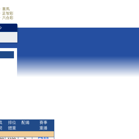
賽馬
足智彩
六合彩
少
成
排位
配備
賽事
間
體重
重播