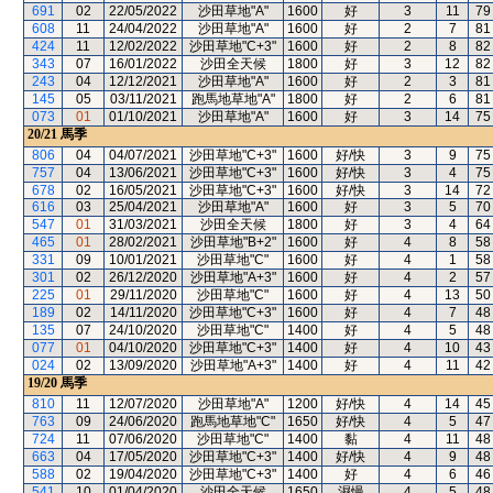
691
02
22/05/2022
沙田草地"A"
1600
好
3
11
79
608
11
24/04/2022
沙田草地"A"
1600
好
2
7
81
424
11
12/02/2022
沙田草地"C+3"
1600
好
2
8
82
343
07
16/01/2022
沙田全天候
1800
好
3
12
82
243
04
12/12/2021
沙田草地"A"
1600
好
2
3
81
145
05
03/11/2021
跑馬地草地"A"
1800
好
2
6
81
073
01
01/10/2021
沙田草地"A"
1600
好
3
14
75
20/21
馬季
806
04
04/07/2021
沙田草地"C+3"
1600
好/快
3
9
75
757
04
13/06/2021
沙田草地"C+3"
1600
好/快
3
4
75
678
02
16/05/2021
沙田草地"C+3"
1600
好/快
3
14
72
616
03
25/04/2021
沙田草地"A"
1600
好
3
5
70
547
01
31/03/2021
沙田全天候
1800
好
3
4
64
465
01
28/02/2021
沙田草地"B+2"
1600
好
4
8
58
331
09
10/01/2021
沙田草地"C"
1600
好
4
1
58
301
02
26/12/2020
沙田草地"A+3"
1600
好
4
2
57
225
01
29/11/2020
沙田草地"C"
1600
好
4
13
50
189
02
14/11/2020
沙田草地"C+3"
1600
好
4
7
48
135
07
24/10/2020
沙田草地"C"
1400
好
4
5
48
077
01
04/10/2020
沙田草地"C+3"
1400
好
4
10
43
024
02
13/09/2020
沙田草地"A+3"
1400
好
4
11
42
19/20
馬季
810
11
12/07/2020
沙田草地"A"
1200
好/快
4
14
45
763
09
24/06/2020
跑馬地草地"C"
1650
好/快
4
5
47
724
11
07/06/2020
沙田草地"C"
1400
黏
4
11
48
663
04
17/05/2020
沙田草地"C+3"
1400
好/快
4
9
48
588
02
19/04/2020
沙田草地"C+3"
1400
好
4
6
46
541
10
01/04/2020
沙田全天候
1650
濕慢
4
5
48