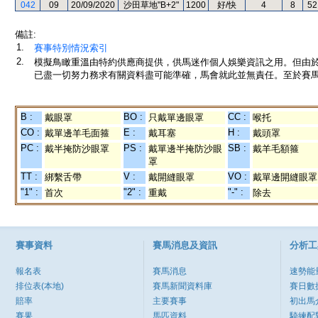
042
09
20/09/2020
沙田草地"B+2"
1200
好/快
4
8
52
備註:
1.
賽事特別情況索引
2.
模擬鳥瞰重溫由特約供應商提供，供馬迷作個人娛樂資訊之用。但由
已盡一切努力務求有關資料盡可能準確，馬會就此並無責任。至於賽馬
B :
BO :
CC :
戴眼罩
只戴單邊眼罩
喉托
CO :
E :
H :
戴單邊羊毛面箍
戴耳塞
戴頭罩
PC :
PS :
SB :
戴半掩防沙眼罩
戴單邊半掩防沙眼
戴羊毛額箍
罩
TT :
V :
VO :
綁繫舌帶
戴開縫眼罩
戴單邊開縫眼罩
"1" :
"2" :
"-" :
首次
重戴
除去
賽事資料
賽馬消息及資訊
分析工
報名表
賽馬消息
速勢能
排位表(本地)
賽馬新聞資料庫
賽日數
賠率
主要賽事
初出馬
賽果
馬匹資料
騎練配