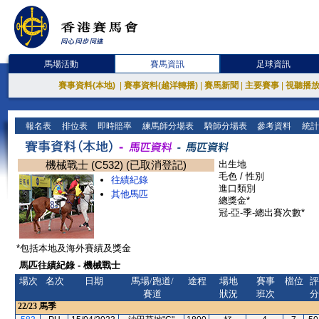
馬場活動
賽馬資訊
足球資訊
賽事資料(本地)
|
賽事資料(越洋轉播)
|
賽馬新聞
|
主要賽事
|
視聽播
報名表
排位表
即時賠率
練馬師分場表
騎師分場表
參考資料
統計
機械戰士 (C532) (已取消登記)
出生地
毛色 / 性別
往績紀錄
進口類別
其他馬匹
總獎金*
冠-亞-季-總出賽次數*
*包括本地及海外賽績及獎金
馬匹往績紀錄 - 機械戰士
場次
名次
日期
馬場/跑道/
途程
場地
賽事
檔位
評
賽道
狀況
班次
分
22/23
馬季