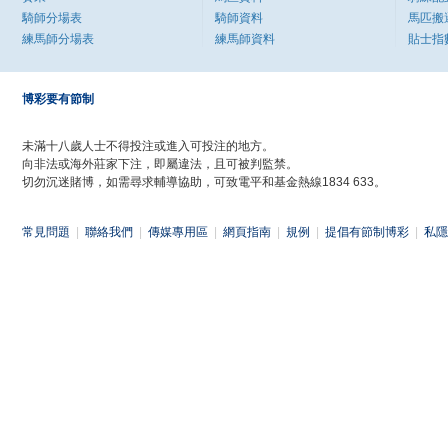
騎師分場表
騎師資料
馬匹搬
練馬師分場表
練馬師資料
貼士指
博彩要有節制
未滿十八歲人士不得投注或進入可投注的地方。
向非法或海外莊家下注，即屬違法，且可被判監禁。
切勿沉迷賭博，如需尋求輔導協助，可致電平和基金熱線1834 633。
常見問題
|
聯絡我們
|
傳媒專用區
|
網頁指南
|
規例
|
提倡有節制博彩
|
私隱