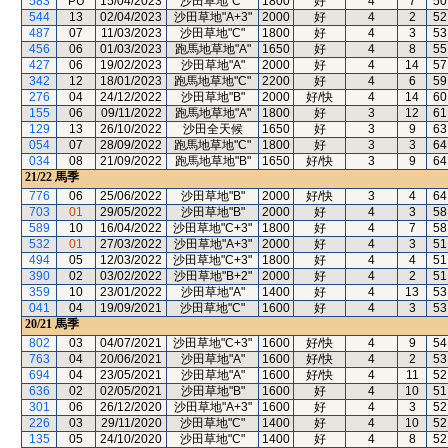
583
PU
15/04/2023
沙田草地"C"
1800
好
4
7
50
544
13
02/04/2023
沙田草地"A+3"
2000
好
4
2
52
487
07
11/03/2023
沙田草地"C"
1800
好
4
3
53
456
06
01/03/2023
跑馬地草地"A"
1650
好
4
8
55
427
06
19/02/2023
沙田草地"A"
2000
好
4
14
57
342
12
18/01/2023
跑馬地草地"C"
2200
好
4
6
59
276
04
24/12/2022
沙田草地"B"
2000
好/快
4
14
60
155
06
09/11/2022
跑馬地草地"A"
1800
好
3
12
61
129
13
26/10/2022
沙田全天候
1650
好
3
9
63
054
07
28/09/2022
跑馬地草地"C"
1800
好
3
3
64
034
08
21/09/2022
跑馬地草地"B"
1650
好/快
3
9
64
21/22
馬季
776
06
25/06/2022
沙田草地"B"
2000
好/快
3
4
64
703
01
29/05/2022
沙田草地"B"
2000
好
4
3
58
589
10
16/04/2022
沙田草地"C+3"
1800
好
4
7
58
532
01
27/03/2022
沙田草地"A+3"
2000
好
4
3
51
494
05
12/03/2022
沙田草地"C+3"
1800
好
4
4
51
390
02
03/02/2022
沙田草地"B+2"
2000
好
4
2
51
359
10
23/01/2022
沙田草地"A"
1400
好
4
13
53
041
04
19/09/2021
沙田草地"C"
1600
好
4
3
53
20/21
馬季
802
03
04/07/2021
沙田草地"C+3"
1600
好/快
4
9
54
763
04
20/06/2021
沙田草地"A"
1600
好/快
4
2
53
694
04
23/05/2021
沙田草地"A"
1600
好/快
4
11
52
636
02
02/05/2021
沙田草地"B"
1600
好
4
10
51
301
06
26/12/2020
沙田草地"A+3"
1600
好
4
3
52
226
03
29/11/2020
沙田草地"C"
1400
好
4
10
52
135
05
24/10/2020
沙田草地"C"
1400
好
4
8
52