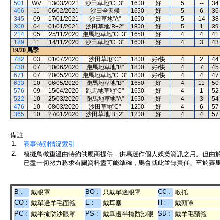
501
WV
13/03/2021
沙田草地"C+3"
1600
好
5
--
34
406
11
06/02/2021
沙田全天候
1650
好
5
6
36
345
09
17/01/2021
沙田草地"A"
1600
好
5
14
38
309
04
01/01/2021
沙田草地"B+2"
1800
好
5
1
39
214
05
25/11/2020
跑馬地草地"C+3"
1650
好
4
4
41
189
11
14/11/2020
沙田草地"C+3"
1600
好
4
3
43
19/20
馬季
782
03
01/07/2020
沙田草地"C"
1800
好/快
4
2
44
730
07
10/06/2020
跑馬地草地"B"
1800
好/快
4
7
45
671
07
20/05/2020
跑馬地草地"C+3"
1800
好/快
4
4
47
633
10
06/05/2020
跑馬地草地"B"
1650
好
4
11
50
576
09
15/04/2020
跑馬地草地"C"
1650
好
4
1
52
522
10
25/03/2020
跑馬地草地"A"
1650
好
4
3
54
476
10
08/03/2020
沙田草地"C"
1200
好
4
6
57
365
10
27/01/2020
沙田草地"B+2"
1200
好
4
4
57
備註:
1.
賽事特別情況索引
2.
模擬鳥瞰重溫由特約供應商提供，供馬迷作個人娛樂資訊之用。但由
已盡一切努力務求有關資料盡可能準確，馬會就此並無責任。至於賽馬
B :
BO :
CC :
戴眼罩
只戴單邊眼罩
喉托
CO :
E :
H :
戴單邊羊毛面箍
戴耳塞
戴頭罩
PC :
PS :
SB :
戴半掩防沙眼罩
戴單邊半掩防沙眼
戴羊毛額箍