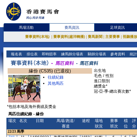
馬場活動
賽馬資訊
足球資訊
賽事資料(本地)
|
賽事資料(越洋轉播)
|
賽馬新聞
|
主要賽事
|
視聽播
報名表
排位表
即時賠率
練馬師分場表
騎師分場表
參考資料
統計
緣份 (C535) (已退役)
出生地
毛色 / 性別
往績紀錄
進口類別
其他馬匹
總獎金*
冠-亞-季-總出賽次數*
*包括本地及海外賽績及獎金
馬匹往績紀錄 - 緣份
場次
名次
日期
馬場/跑道/
途程
場地
賽事
檔
評
賽道
狀況
班次
位
分
22/23
馬季