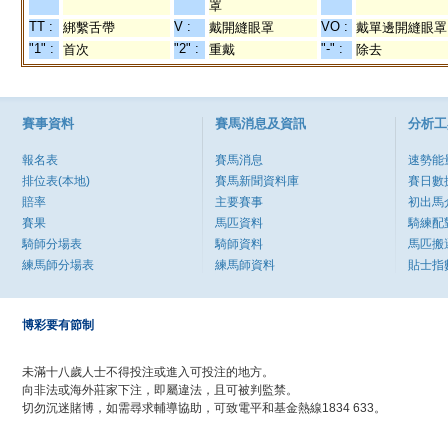
罩
TT :
V :
VO :
綁繫舌帶
戴開縫眼罩
戴單邊開縫眼罩
"1" :
"2" :
"-" :
首次
重戴
除去
賽事資料
賽馬消息及資訊
分析工
報名表
賽馬消息
速勢能
排位表(本地)
賽馬新聞資料庫
賽日數
賠率
主要賽事
初出馬
賽果
馬匹資料
騎練配
騎師分場表
騎師資料
馬匹搬
練馬師分場表
練馬師資料
貼士指
博彩要有節制
未滿十八歲人士不得投注或進入可投注的地方。
向非法或海外莊家下注，即屬違法，且可被判監禁。
切勿沉迷賭博，如需尋求輔導協助，可致電平和基金熱線1834 633。