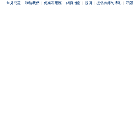
常見問題
|
聯絡我們
|
傳媒專用區
|
網頁指南
|
規例
|
提倡有節制博彩
|
私隱