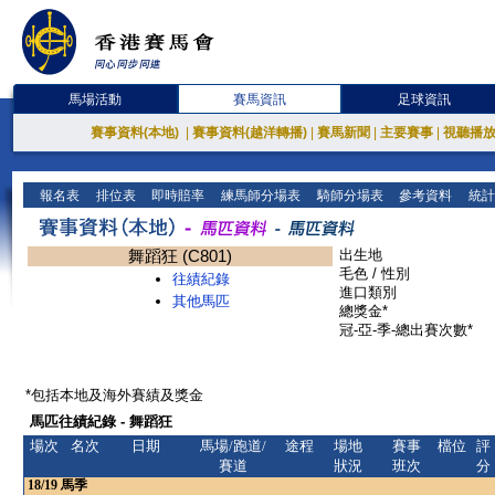
馬場活動
賽馬資訊
足球資訊
賽事資料(本地)
|
賽事資料(越洋轉播)
|
賽馬新聞
|
主要賽事
|
視聽播
報名表
排位表
即時賠率
練馬師分場表
騎師分場表
參考資料
統計
舞蹈狂 (C801)
出生地
毛色 / 性別
往績紀錄
進口類別
其他馬匹
總獎金*
冠-亞-季-總出賽次數*
*包括本地及海外賽績及獎金
馬匹往績紀錄 - 舞蹈狂
場次
名次
日期
馬場/跑道/
途程
場地
賽事
檔位
評
賽道
狀況
班次
分
18/19
馬季