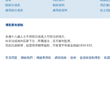
賽果
馬匹資料
騎練配
騎師分場表
騎師資料
馬匹搬
練馬師分場表
練馬師資料
貼士指
博彩要有節制
未滿十八歲人士不得投注或進入可投注的地方。
向非法或海外莊家下注，即屬違法，且可被判監禁。
切勿沉迷賭博，如需尋求輔導協助，可致電平和基金熱線1834 633。
常見問題
|
聯絡我們
|
傳媒專用區
|
網頁指南
|
規例
|
提倡有節制博彩
|
私隱