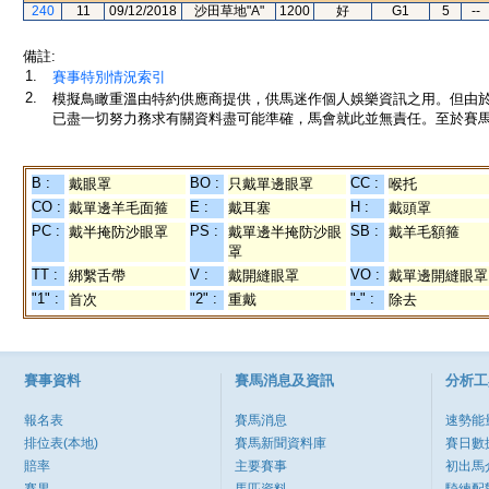
240
11
09/12/2018
沙田草地"A"
1200
好
G1
5
--
備註:
1.
賽事特別情況索引
2.
模擬鳥瞰重溫由特約供應商提供，供馬迷作個人娛樂資訊之用。但由
已盡一切努力務求有關資料盡可能準確，馬會就此並無責任。至於賽馬
B :
BO :
CC :
戴眼罩
只戴單邊眼罩
喉托
CO :
E :
H :
戴單邊羊毛面箍
戴耳塞
戴頭罩
PC :
PS :
SB :
戴半掩防沙眼罩
戴單邊半掩防沙眼
戴羊毛額箍
罩
TT :
V :
VO :
綁繫舌帶
戴開縫眼罩
戴單邊開縫眼罩
"1" :
"2" :
"-" :
首次
重戴
除去
賽事資料
賽馬消息及資訊
分析工
報名表
賽馬消息
速勢能
排位表(本地)
賽馬新聞資料庫
賽日數
賠率
主要賽事
初出馬