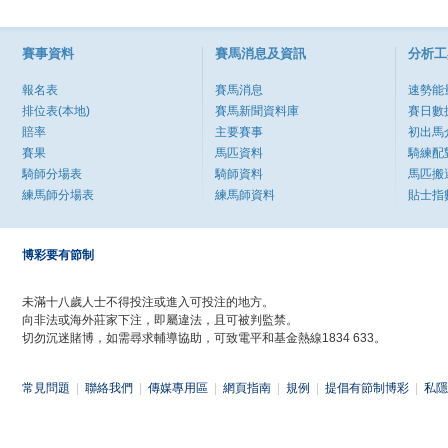
賽事資料
賽馬消息及資訊
分析工
報名表
賽馬消息
速勢能
排位表(本地)
賽馬新聞資料庫
賽日數
賠率
主要賽事
初出馬
賽果
馬匹資料
騎練配
騎師分場表
騎師資料
馬匹搬
練馬師分場表
練馬師資料
貼士指
博彩要有節制
未滿十八歲人士不得投注或進入可投注的地方。
向非法或海外莊家下注，即屬違法，且可被判監禁。
切勿沉迷賭博，如需尋求輔導協助，可致電平和基金熱線1834 633。
常見問題
|
聯絡我們
|
傳媒專用區
|
網頁指南
|
規例
|
提倡有節制博彩
|
私隱