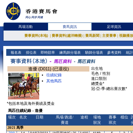
馬場活動
賽馬資訊
足球資訊
賽事資料(本地)
|
賽事資料(越洋轉播)
|
賽馬新聞
|
主要賽事
|
視聽播
報名表
排位表
即時賠率
練馬師分場表
騎師分場表
參考資料
統計
進優 (D011) (已退役)
出生地
毛色 / 性別
往績紀錄
進口類別
其他馬匹
總獎金*
冠-亞-季-總出賽次數*
*包括本地及海外賽績及獎金
馬匹往績紀錄 - 進優
場次
名次
日期
馬場/跑道/
途程
場地
賽事
檔位
賽道
狀況
班次
20/21
馬季