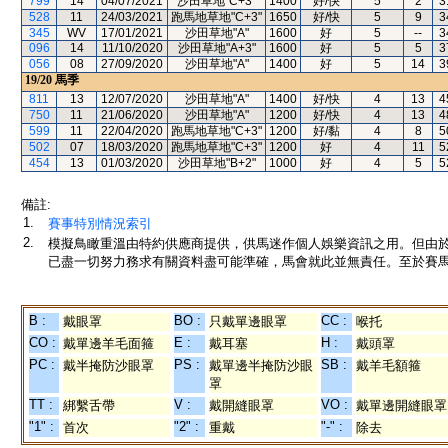
799
14
04/07/2021
沙田草地"C+3"
1400
好/快
5
2
3
528
11
24/03/2021
跑馬地草地"C+3"
1650
好/快
5
9
3
345
WV
17/01/2021
沙田草地"A"
1600
好
5
--
3
096
14
11/10/2020
沙田草地"A+3"
1600
好
5
5
3
056
08
27/09/2020
沙田草地"A"
1400
好
5
14
3
19/20
馬季
811
13
12/07/2020
沙田草地"A"
1400
好/快
4
13
4
750
11
21/06/2020
沙田草地"A"
1200
好/快
4
13
4
599
11
22/04/2020
跑馬地草地"C+3"
1200
好/黏
4
8
5
502
07
18/03/2020
跑馬地草地"C+3"
1200
好
4
11
5
454
13
01/03/2020
沙田草地"B+2"
1000
好
4
5
5
備註:
1.
賽事特別情況索引
2.
模擬鳥瞰重溫由特約供應商提供，供馬迷作個人娛樂資訊之用。但由
已盡一切努力務求有關資料盡可能準確，馬會就此並無責任。至於賽馬
B :
BO :
CC :
戴眼罩
只戴單邊眼罩
喉托
CO :
E :
H :
戴單邊羊毛面箍
戴耳塞
戴頭罩
PC :
PS :
SB :
戴半掩防沙眼罩
戴單邊半掩防沙眼
戴羊毛額箍
罩
TT :
V :
VO :
綁繫舌帶
戴開縫眼罩
戴單邊開縫眼罩
"1" :
"2" :
"-" :
首次
重戴
除去