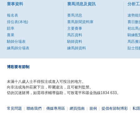
賽事資料
賽馬消息及資訊
分析工
報名表
賽馬消息
速勢能
排位表(本地)
賽馬新聞資料庫
賽日數
賠率
主要賽事
初出馬
賽果
馬匹資料
騎練配
騎師分場表
騎師資料
馬匹搬
練馬師分場表
練馬師資料
貼士指
博彩要有節制
未滿十八歲人士不得投注或進入可投注的地方。
向非法或海外莊家下注，即屬違法，且可被判監禁。
切勿沉迷賭博，如需尋求輔導協助，可致電平和基金熱線1834 633。
常見問題
|
聯絡我們
|
傳媒專用區
|
網頁指南
|
規例
|
提倡有節制博彩
|
私隱