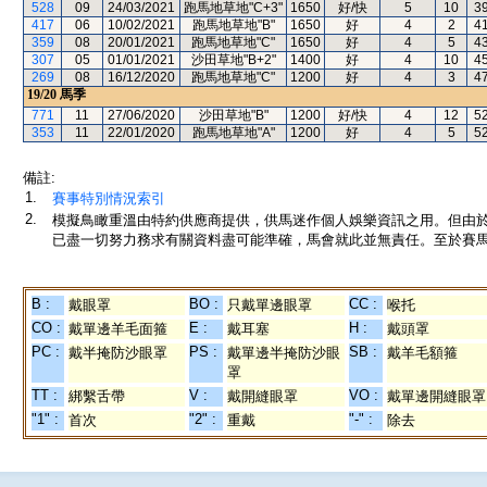
528
09
24/03/2021
跑馬地草地"C+3"
1650
好/快
5
10
3
417
06
10/02/2021
跑馬地草地"B"
1650
好
4
2
4
359
08
20/01/2021
跑馬地草地"C"
1650
好
4
5
4
307
05
01/01/2021
沙田草地"B+2"
1400
好
4
10
4
269
08
16/12/2020
跑馬地草地"C"
1200
好
4
3
4
19/20
馬季
771
11
27/06/2020
沙田草地"B"
1200
好/快
4
12
5
353
11
22/01/2020
跑馬地草地"A"
1200
好
4
5
5
備註:
1.
賽事特別情況索引
2.
模擬鳥瞰重溫由特約供應商提供，供馬迷作個人娛樂資訊之用。但由
已盡一切努力務求有關資料盡可能準確，馬會就此並無責任。至於賽馬
B :
BO :
CC :
戴眼罩
只戴單邊眼罩
喉托
CO :
E :
H :
戴單邊羊毛面箍
戴耳塞
戴頭罩
PC :
PS :
SB :
戴半掩防沙眼罩
戴單邊半掩防沙眼
戴羊毛額箍
罩
TT :
V :
VO :
綁繫舌帶
戴開縫眼罩
戴單邊開縫眼罩
"1" :
"2" :
"-" :
首次
重戴
除去