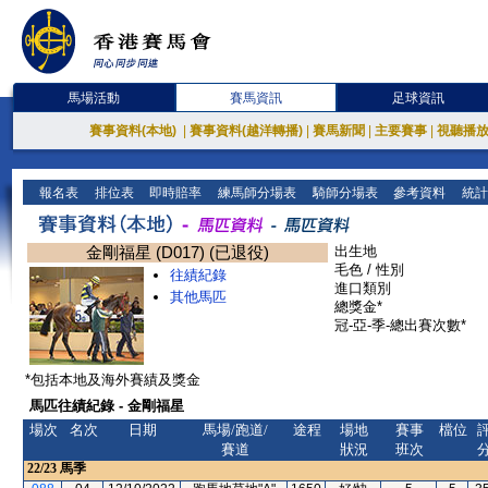
馬場活動
賽馬資訊
足球資訊
賽事資料(本地)
|
賽事資料(越洋轉播)
|
賽馬新聞
|
主要賽事
|
視聽播
報名表
排位表
即時賠率
練馬師分場表
騎師分場表
參考資料
統計
金剛福星 (D017) (已退役)
出生地
毛色 / 性別
往績紀錄
進口類別
其他馬匹
總獎金*
冠-亞-季-總出賽次數*
*包括本地及海外賽績及獎金
馬匹往績紀錄 - 金剛福星
場次
名次
日期
馬場/跑道/
途程
場地
賽事
檔位
賽道
狀況
班次
22/23
馬季