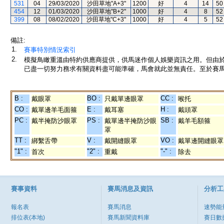
531
04
29/03/2020
沙田草地"A+3"
1200
好
4
14
50
454
12
01/03/2020
沙田草地"B+2"
1000
好
4
8
52
399
08
08/02/2020
沙田草地"C+3"
1000
好
4
5
52
備註:
1.
賽事特別情況索引
2.
模擬鳥瞰重溫由特約供應商提供，供馬迷作個人娛樂資訊之用。但由
已盡一切努力務求有關資料盡可能準確，馬會就此並無責任。至於賽馬
B :
BO :
CC :
戴眼罩
只戴單邊眼罩
喉托
CO :
E :
H :
戴單邊羊毛面箍
戴耳塞
戴頭罩
PC :
PS :
SB :
戴半掩防沙眼罩
戴單邊半掩防沙眼
戴羊毛額箍
罩
TT :
V :
VO :
綁繫舌帶
戴開縫眼罩
戴單邊開縫眼罩
"1" :
"2" :
"-" :
首次
重戴
除去
賽事資料
賽馬消息及資訊
分析工
報名表
賽馬消息
速勢能
排位表(本地)
賽馬新聞資料庫
賽日數