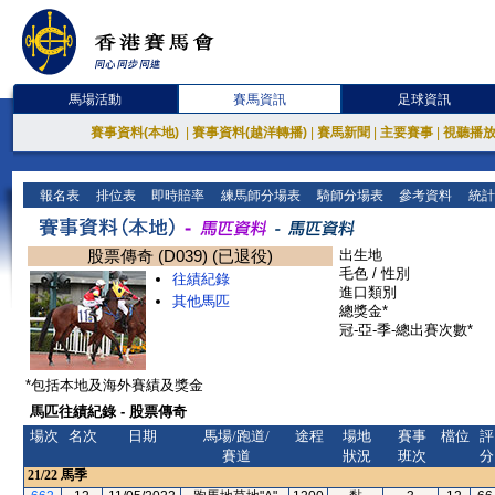
馬場活動
賽馬資訊
足球資訊
賽事資料(本地)
|
賽事資料(越洋轉播)
|
賽馬新聞
|
主要賽事
|
視聽播
報名表
排位表
即時賠率
練馬師分場表
騎師分場表
參考資料
統計
股票傳奇 (D039) (已退役)
出生地
毛色 / 性別
往績紀錄
進口類別
其他馬匹
總獎金*
冠-亞-季-總出賽次數*
*包括本地及海外賽績及獎金
馬匹往績紀錄 - 股票傳奇
場次
名次
日期
馬場/跑道/
途程
場地
賽事
檔位
評
賽道
狀況
班次
分
21/22
馬季