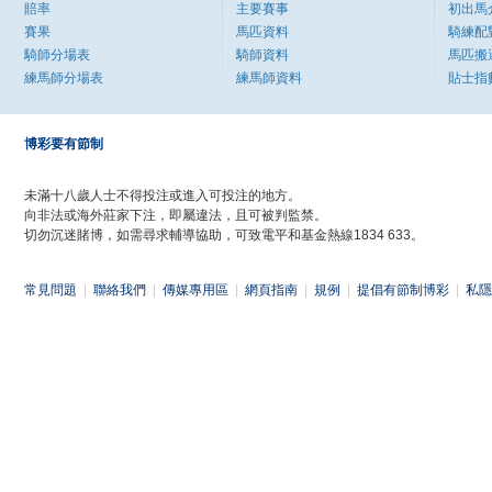
賠率
主要賽事
初出馬
賽果
馬匹資料
騎練配
騎師分場表
騎師資料
馬匹搬
練馬師分場表
練馬師資料
貼士指
博彩要有節制
未滿十八歲人士不得投注或進入可投注的地方。
向非法或海外莊家下注，即屬違法，且可被判監禁。
切勿沉迷賭博，如需尋求輔導協助，可致電平和基金熱線1834 633。
常見問題
|
聯絡我們
|
傳媒專用區
|
網頁指南
|
規例
|
提倡有節制博彩
|
私隱