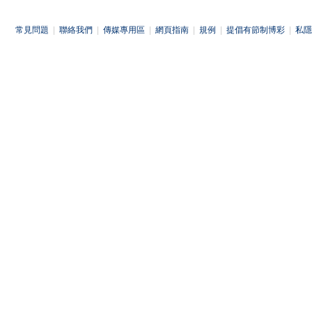
常見問題
|
聯絡我們
|
傳媒專用區
|
網頁指南
|
規例
|
提倡有節制博彩
|
私隱