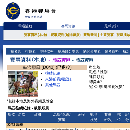
馬場活動
賽馬資訊
足球資訊
賽事資料(本地)
|
賽事資料(越洋轉播)
|
賽馬新聞
|
主要賽事
|
視聽播
報名表
排位表
即時賠率
練馬師分場表
騎師分場表
參考資料
統計
鼓浪順風 (D040) (已退役)
出生地
毛色 / 性別
往績紀錄
進口類別
來港前賽績記錄
總獎金*
其他馬匹
冠-亞-季-總出賽次數*
*包括本地及海外賽績及獎金
馬匹往績紀錄 - 鼓浪順風
場次
名次
日期
馬場/跑道/
途程
場地
賽事
檔
評
賽道
狀況
班次
位
分
22/23
馬季