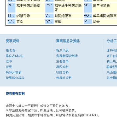
PC :
PS :
SB :
戴半掩防沙眼罩
戴單邊半掩防沙眼
戴羊毛額箍
罩
TT :
V :
VO :
綁繫舌帶
戴開縫眼罩
戴單邊開縫眼罩
"1" :
"2" :
"-" :
首次
重戴
除去
賽事資料
賽馬消息及資訊
分析工
報名表
賽馬消息
速勢能
排位表(本地)
賽馬新聞資料庫
賽日數
賠率
主要賽事
初出馬
賽果
馬匹資料
騎練配
騎師分場表
騎師資料
馬匹搬
練馬師分場表
練馬師資料
貼士指
博彩要有節制
未滿十八歲人士不得投注或進入可投注的地方。
向非法或海外莊家下注，即屬違法，且可被判監禁。
切勿沉迷賭博，如需尋求輔導協助，可致電平和基金熱線1834 633。