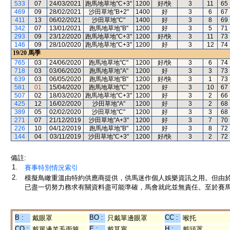
533
07
24/03/2021
跑馬地草地"C+3"
1200
好/快
3
11
65
469
09
28/02/2021
沙田草地"B+2"
1400
好
3
6
67
411
13
06/02/2021
沙田草地"C"
1400
好
3
8
69
342
07
13/01/2021
跑馬地草地"B"
1200
好
3
5
71
293
09
23/12/2020
跑馬地草地"C+3"
1200
好/快
3
11
73
146
09
28/10/2020
跑馬地草地"C+3"
1200
好
3
12
74
19/20
馬季
765
03
24/06/2020
跑馬地草地"C"
1200
好/快
3
6
74
718
03
03/06/2020
跑馬地草地"A"
1200
好
3
3
73
639
03
06/05/2020
跑馬地草地"B"
1200
好/快
3
1
73
581
01
15/04/2020
跑馬地草地"C"
1200
好
3
10
67
507
02
18/03/2020
跑馬地草地"C+3"
1200
好
3
2
66
425
12
16/02/2020
沙田草地"A"
1200
好
3
2
68
389
05
02/02/2020
沙田草地"C"
1200
好
3
3
68
271
07
21/12/2019
沙田草地"A+3"
1200
好
3
7
70
226
10
04/12/2019
跑馬地草地"B"
1200
好
3
8
72
144
04
03/11/2019
沙田草地"C+3"
1200
好/快
3
2
72
備註:
1.
賽事特別情況索引
2.
模擬鳥瞰重溫由特約供應商提供，供馬迷作個人娛樂資訊之用。但由
已盡一切努力務求有關資料盡可能準確，馬會就此並無責任。至於賽馬
B :
BO :
CC :
戴眼罩
只戴單邊眼罩
喉托
CO :
E :
H :
戴單邊羊毛面箍
戴耳塞
戴頭罩