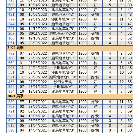
723
11
07/06/2023
跑馬地草地"A"
1200
好
5
11
37
589
09
19/04/2023
跑馬地草地"C"
1200
好
5
9
39
459
10
01/03/2023
跑馬地草地"A"
1200
好
4
5
41
421
08
15/02/2023
跑馬地草地"C"
1200
好/快
4
3
43
372
10
29/01/2023
沙田草地"A+3"
1200
好
4
11
45
344
05
18/01/2023
跑馬地草地"C"
1200
好
4
7
47
247
08
14/12/2022
跑馬地草地"B"
1200
好
4
2
49
207
05
30/11/2022
跑馬地草地"C+3"
1200
好/快
4
4
51
106
04
19/10/2022
跑馬地草地"B"
1200
好/快
4
6
52
051
05
28/09/2022
跑馬地草地"C"
1200
好
4
8
53
21/22
馬季
782
07
28/06/2022
跑馬地草地"C"
1200
好/快
4
9
53
700
08
25/05/2022
跑馬地草地"C"
1200
好
4
10
53
659
01
11/05/2022
跑馬地草地"A"
1200
黏
4
5
45
607
11
24/04/2022
沙田草地"A"
1400
好
4
13
48
551
10
03/04/2022
沙田草地"B+2"
1200
好
4
10
50
521
11
23/03/2022
跑馬地草地"C+3"
1650
好/黏
4
5
53
455
08
27/02/2022
沙田全天候
1200
好
4
12
55
356
07
23/01/2022
沙田草地"A"
1000
好
4
9
57
334
10
12/01/2022
跑馬地草地"B"
1200
好
4
8
59
20/21
馬季
830
FE
14/07/2021
跑馬地草地"B"
1200
好/快
4
11
60
768
03
23/06/2021
跑馬地草地"C"
1200
好
4
8
60
721
02
02/06/2021
跑馬地草地"A"
1200
好
4
3
59
683
04
19/05/2021
跑馬地草地"B"
1200
好/快
4
9
60
649
09
05/05/2021
跑馬地草地"A"
1200
好/快
3
8
62
612
05
21/04/2021
跑馬地草地"C"
1200
好/快
3
4
63
590
04
14/04/2021
跑馬地草地"B"
1200
好/快
3
1
63