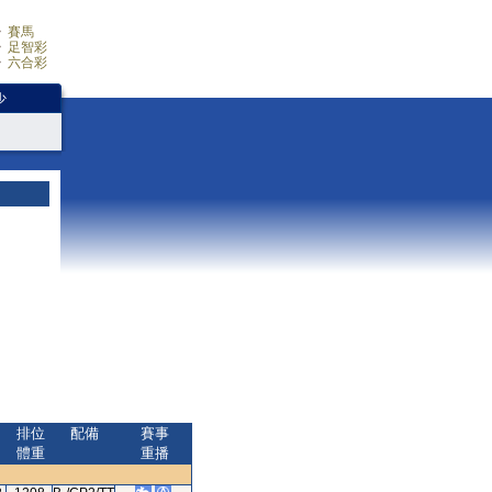
賽馬
足智彩
六合彩
少
排位
配備
賽事
體重
重播