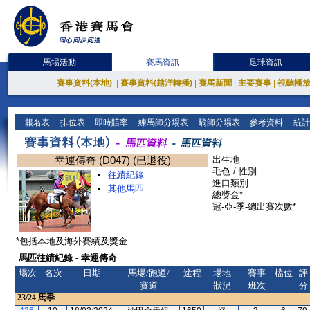
馬場活動
賽馬資訊
足球資訊
賽事資料(本地)
|
賽事資料(越洋轉播)
|
賽馬新聞
|
主要賽事
|
視聽播
報名表
排位表
即時賠率
練馬師分場表
騎師分場表
參考資料
統計
幸運傳奇 (D047) (已退役)
出生地
毛色 / 性別
往績紀錄
進口類別
其他馬匹
總獎金*
冠-亞-季-總出賽次數*
*包括本地及海外賽績及獎金
馬匹往績紀錄 - 幸運傳奇
場次
名次
日期
馬場/跑道/
途程
場地
賽事
檔位
評
賽道
狀況
班次
分
23/24
馬季