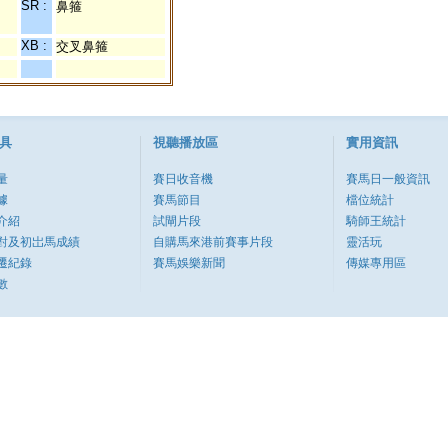
SR :
鼻箍
XB :
交叉鼻箍
具
視聽播放區
實用資訊
量
賽日收音機
賽馬日一般資訊
據
賽馬節目
檔位統計
介紹
試閘片段
騎師王統計
對及初岀馬成績
自購馬來港前賽事片段
靈活玩
遷紀錄
賽馬娛樂新聞
傳媒專用區
數