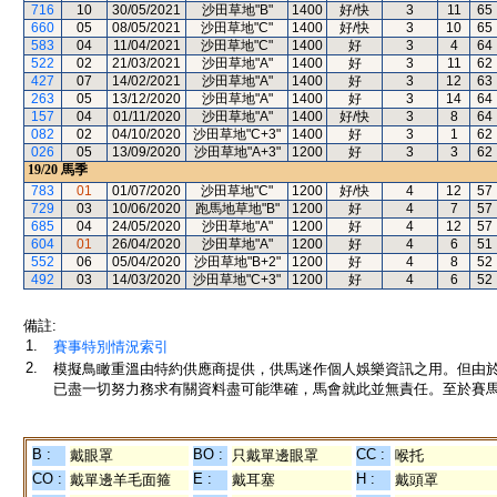
716
10
30/05/2021
沙田草地"B"
1400
好/快
3
11
65
660
05
08/05/2021
沙田草地"C"
1400
好/快
3
10
65
583
04
11/04/2021
沙田草地"C"
1400
好
3
4
64
522
02
21/03/2021
沙田草地"A"
1400
好
3
11
62
427
07
14/02/2021
沙田草地"A"
1400
好
3
12
63
263
05
13/12/2020
沙田草地"A"
1400
好
3
14
64
157
04
01/11/2020
沙田草地"A"
1400
好/快
3
8
64
082
02
04/10/2020
沙田草地"C+3"
1400
好
3
1
62
026
05
13/09/2020
沙田草地"A+3"
1200
好
3
3
62
19/20
馬季
783
01
01/07/2020
沙田草地"C"
1200
好/快
4
12
57
729
03
10/06/2020
跑馬地草地"B"
1200
好
4
7
57
685
04
24/05/2020
沙田草地"A"
1200
好
4
12
57
604
01
26/04/2020
沙田草地"A"
1200
好
4
6
51
552
06
05/04/2020
沙田草地"B+2"
1200
好
4
8
52
492
03
14/03/2020
沙田草地"C+3"
1200
好
4
6
52
備註:
1.
賽事特別情況索引
2.
模擬鳥瞰重溫由特約供應商提供，供馬迷作個人娛樂資訊之用。但由
已盡一切努力務求有關資料盡可能準確，馬會就此並無責任。至於賽馬
B :
BO :
CC :
戴眼罩
只戴單邊眼罩
喉托
CO :
E :
H :
戴單邊羊毛面箍
戴耳塞
戴頭罩