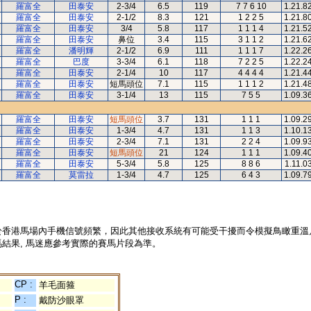
羅富全
田泰安
2-3/4
6.5
119
7 7 6 10
1.21.8
羅富全
田泰安
2-1/2
8.3
121
1 2 2 5
1.21.8
羅富全
田泰安
3/4
5.8
117
1 1 1 4
1.21.5
羅富全
田泰安
鼻位
3.4
115
3 1 1 2
1.21.6
羅富全
潘明輝
2-1/2
6.9
111
1 1 1 7
1.22.2
羅富全
巴度
3-3/4
6.1
118
7 2 2 5
1.22.2
羅富全
田泰安
2-1/4
10
117
4 4 4 4
1.21.4
羅富全
田泰安
短馬頭位
7.1
115
1 1 1 2
1.21.4
羅富全
田泰安
3-1/4
13
115
7 5 5
1.09.3
羅富全
田泰安
短馬頭位
3.7
131
1 1 1
1.09.2
羅富全
田泰安
1-3/4
4.7
131
1 1 3
1.10.1
羅富全
田泰安
2-3/4
7.1
131
2 2 4
1.09.9
羅富全
田泰安
短馬頭位
21
124
1 1 1
1.09.4
羅富全
田泰安
5-3/4
5.8
125
8 8 6
1.11.0
羅富全
莫雷拉
1-3/4
4.7
125
6 4 3
1.09.7
於香港馬場內手機信號頻繁，因此其他接收系統有可能受干擾而令模擬鳥瞰重溫
結果, 馬迷應參考實際的賽馬片段為準。
CP :
羊毛面箍
P :
戴防沙眼罩