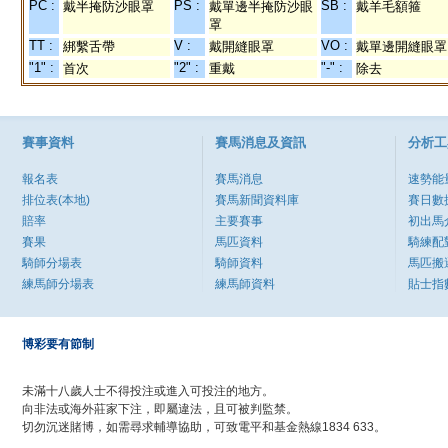
PC :
PS :
SB :
戴半掩防沙眼罩
戴單邊半掩防沙眼
戴羊毛額箍
罩
TT :
V :
VO :
綁繫舌帶
戴開縫眼罩
戴單邊開縫眼罩
"1" :
"2" :
"-" :
首次
重戴
除去
賽事資料
賽馬消息及資訊
分析工
報名表
賽馬消息
速勢能
排位表(本地)
賽馬新聞資料庫
賽日數
賠率
主要賽事
初出馬
賽果
馬匹資料
騎練配
騎師分場表
騎師資料
馬匹搬
練馬師分場表
練馬師資料
貼士指
博彩要有節制
未滿十八歲人士不得投注或進入可投注的地方。
向非法或海外莊家下注，即屬違法，且可被判監禁。
切勿沉迷賭博，如需尋求輔導協助，可致電平和基金熱線1834 633。