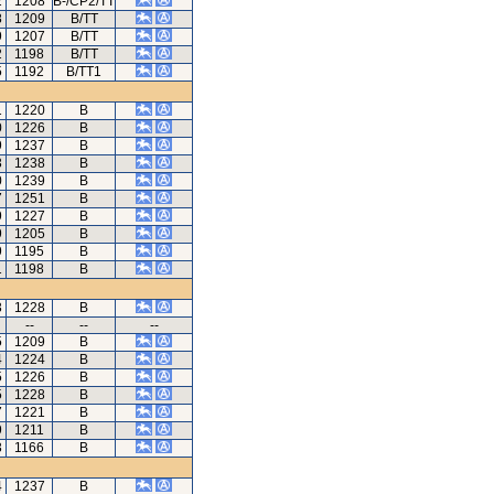
2
1208
B-/CP2/TT
8
1209
B/TT
9
1207
B/TT
2
1198
B/TT
5
1192
B/TT1
1
1220
B
0
1226
B
9
1237
B
3
1238
B
0
1239
B
7
1251
B
9
1227
B
9
1205
B
9
1195
B
1
1198
B
3
1228
B
--
--
--
5
1209
B
4
1224
B
5
1226
B
5
1228
B
7
1221
B
9
1211
B
3
1166
B
4
1237
B