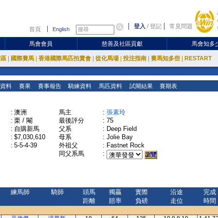
登入
/
登記
常見問題
首頁
English
馬會會員
慈善及社區貢獻
馬會知多
放區
|
國際賽馬
|
香港國際馬匹拍賣會
|
從化馬場
|
投注指南
|
賽馬知多些
|
RESTART
資料
賽果
賽事報告
騎練資料
馬匹資料
試閘結果
賽期表
:
澳洲
馬主
:
張素玲
:
栗 / 閹
最後評分
:
75
:
自購新馬
父系
:
Deep Field
:
$7,030,610
母系
:
Jolie Bay
:
5-5-4-39
外祖父
:
Fastnet Rock
同父系馬
:
練馬師
騎師
頭馬
獨贏
實際
沿途
完成
距離
賠率
負磅
走位
時間