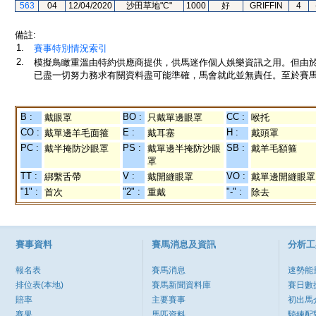
563
04
12/04/2020
沙田草地"C"
1000
好
GRIFFIN
4
備註:
1.
賽事特別情況索引
2.
模擬鳥瞰重溫由特約供應商提供，供馬迷作個人娛樂資訊之用。但由
已盡一切努力務求有關資料盡可能準確，馬會就此並無責任。至於賽馬
B :
BO :
CC :
戴眼罩
只戴單邊眼罩
喉托
CO :
E :
H :
戴單邊羊毛面箍
戴耳塞
戴頭罩
PC :
PS :
SB :
戴半掩防沙眼罩
戴單邊半掩防沙眼
戴羊毛額箍
罩
TT :
V :
VO :
綁繫舌帶
戴開縫眼罩
戴單邊開縫眼罩
"1" :
"2" :
"-" :
首次
重戴
除去
賽事資料
賽馬消息及資訊
分析工
報名表
賽馬消息
速勢能
排位表(本地)
賽馬新聞資料庫
賽日數
賠率
主要賽事
初出馬
賽果
馬匹資料
騎練配