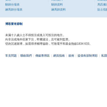
騎師分場表
騎師資料
馬匹搬
練馬師分場表
練馬師資料
貼士指
博彩要有節制
未滿十八歲人士不得投注或進入可投注的地方。
向非法或海外莊家下注，即屬違法，且可被判監禁。
切勿沉迷賭博，如需尋求輔導協助，可致電平和基金熱線1834 633。
常見問題
|
聯絡我們
|
傳媒專用區
|
網頁指南
|
規例
|
提倡有節制博彩
|
私隱