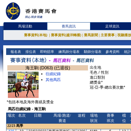
馬場活動
賽馬資訊
足球資訊
賽事資料(本地)
|
賽事資料(越洋轉播)
|
賽馬新聞
|
主要賽事
|
視聽播
報名表
排位表
即時賠率
練馬師分場表
騎師分場表
參考資料
統計
海王駒 (D063) (已退役)
出生地
毛色 / 性別
往績紀錄
進口類別
其他馬匹
總獎金*
冠-亞-季-總出賽次數*
*包括本地及海外賽績及獎金
馬匹往績紀錄 - 海王駒
場次
名次
日期
馬場/跑道/
途程
場地
賽事
檔
賽道
狀況
班次
位
22/23
馬季