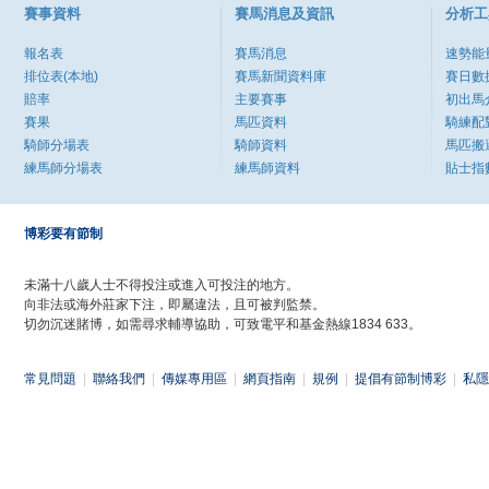
賽事資料
賽馬消息及資訊
分析工
報名表
賽馬消息
速勢能
排位表(本地)
賽馬新聞資料庫
賽日數
賠率
主要賽事
初出馬
賽果
馬匹資料
騎練配
騎師分場表
騎師資料
馬匹搬
練馬師分場表
練馬師資料
貼士指
博彩要有節制
未滿十八歲人士不得投注或進入可投注的地方。
向非法或海外莊家下注，即屬違法，且可被判監禁。
切勿沉迷賭博，如需尋求輔導協助，可致電平和基金熱線1834 633。
常見問題
|
聯絡我們
|
傳媒專用區
|
網頁指南
|
規例
|
提倡有節制博彩
|
私隱