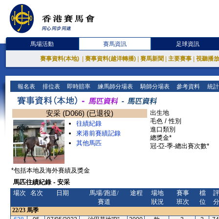
馬場活動
賽馬資訊
足球資訊
賽事資料(本地)
|
賽事資料(越洋轉播)
|
賽馬新聞
|
主要賽事
|
視聽播
報名表
排位表
即時賠率
練馬師分場表
騎師分場表
參考資料
統計
安采 (D066) (已退役)
出生地
毛色 / 性別
往績紀錄
進口類別
來港前賽績記錄
總獎金*
其他馬匹
冠-亞-季-總出賽次數*
*包括本地及海外賽績及獎金
馬匹往績紀錄 - 安采
場次
名次
日期
馬場/跑道/
途程
場地
賽事
檔
賽道
狀況
班次
位
22/23
馬季