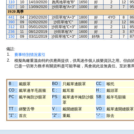
110
10
14/10/2020
跑馬地草地"B"
1650
好
2
12
95
027
10
13/09/2020
沙田草地"A+3"
1000
好
2
7
95
19/20
馬季
441
04
23/02/2020
沙田草地"A+3"
1800
好
4YO
8
86
390
09
02/02/2020
沙田草地"C"
1800
好
2
12
86
312
03
05/01/2020
沙田草地"C+3"
1800
好
2
11
85
236
11
08/12/2019
沙田草地"A"
1600
好
2
3
87
150
09
03/11/2019
沙田草地"C+3"
1600
好/快
2
7
87
備註:
1.
賽事特別情況索引
2.
模擬鳥瞰重溫由特約供應商提供，供馬迷作個人娛樂資訊之用。但由
已盡一切努力務求有關資料盡可能準確，馬會就此並無責任。至於賽馬
B :
BO :
CC :
戴眼罩
只戴單邊眼罩
喉托
CO :
E :
H :
戴單邊羊毛面箍
戴耳塞
戴頭罩
PC :
PS :
SB :
戴半掩防沙眼罩
戴單邊半掩防沙眼
戴羊毛額箍
罩
TT :
V :
VO :
綁繫舌帶
戴開縫眼罩
戴單邊開縫眼罩
"1" :
"2" :
"-" :
首次
重戴
除去