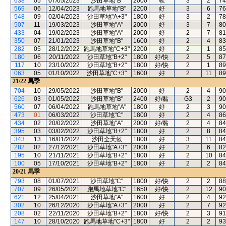
638
05
07/05/2023
沙田草地"B"
2000
軟
3
2
74
569
06
12/04/2023
跑馬地草地"B"
2200
好
3
6
76
548
09
02/04/2023
沙田草地"A+3"
1800
好
3
2
78
507
11
19/03/2023
沙田草地"A"
2000
好
3
7
80
433
04
19/02/2023
沙田草地"A"
2000
好
2
7
81
350
07
21/01/2023
沙田草地"B"
1600
好
2
4
83
282
05
28/12/2022
跑馬地草地"C+3"
2200
好
2
1
85
180
06
20/11/2022
沙田草地"B+2"
1800
好/快
2
5
87
117
10
23/10/2022
沙田草地"B+2"
1800
好/快
2
1
89
063
05
01/10/2022
沙田草地"C+3"
1600
好
2
11
89
21/22
馬季
704
10
29/05/2022
沙田草地"B"
2000
好
2
4
90
626
03
01/05/2022
沙田草地"B"
2400
好/黏
G3
2
90
560
07
06/04/2022
跑馬地草地"A"
1800
好
2
3
90
473
01
06/03/2022
沙田草地"C"
1800
好
2
4
86
434
02
20/02/2022
沙田草地"A"
2000
好/黏
2
4
84
395
03
03/02/2022
沙田草地"B+2"
1800
好
2
8
84
343
13
16/01/2022
沙田全天候
1800
好
3
11
84
282
02
27/12/2021
沙田草地"A+3"
2000
好
2
6
82
195
10
21/11/2021
沙田草地"B+2"
1800
好
2
10
84
100
05
17/10/2021
沙田草地"B+2"
1800
好
2
2
84
20/21
馬季
793
08
01/07/2021
沙田草地"C"
1800
好/快
2
2
88
707
09
26/05/2021
跑馬地草地"C"
1650
好/快
2
12
90
621
12
25/04/2021
沙田草地"A"
1600
好
2
4
92
302
10
26/12/2020
沙田草地"A+3"
2000
好
2
7
92
208
02
22/11/2020
沙田草地"B+2"
1800
好/快
2
3
91
147
10
28/10/2020
跑馬地草地"C+3"
1800
好
2
2
93