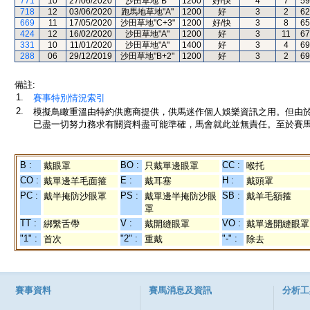
771
10
27/06/2020
沙田草地"B"
1200
好/快
4
7
59
718
12
03/06/2020
跑馬地草地"A"
1200
好
3
2
62
669
11
17/05/2020
沙田草地"C+3"
1200
好/快
3
8
65
424
12
16/02/2020
沙田草地"A"
1200
好
3
11
67
331
10
11/01/2020
沙田草地"A"
1400
好
3
4
69
288
06
29/12/2019
沙田草地"B+2"
1200
好
3
2
69
備註:
1.
賽事特別情況索引
2.
模擬鳥瞰重溫由特約供應商提供，供馬迷作個人娛樂資訊之用。但由
已盡一切努力務求有關資料盡可能準確，馬會就此並無責任。至於賽馬
B :
BO :
CC :
戴眼罩
只戴單邊眼罩
喉托
CO :
E :
H :
戴單邊羊毛面箍
戴耳塞
戴頭罩
PC :
PS :
SB :
戴半掩防沙眼罩
戴單邊半掩防沙眼
戴羊毛額箍
罩
TT :
V :
VO :
綁繫舌帶
戴開縫眼罩
戴單邊開縫眼罩
"1" :
"2" :
"-" :
首次
重戴
除去
賽事資料
賽馬消息及資訊
分析工