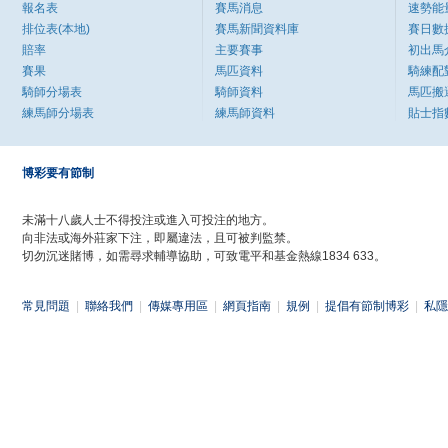
報名表
賽馬消息
速勢能
排位表(本地)
賽馬新聞資料庫
賽日數
賠率
主要賽事
初出馬
賽果
馬匹資料
騎練配
騎師分場表
騎師資料
馬匹搬
練馬師分場表
練馬師資料
貼士指
博彩要有節制
未滿十八歲人士不得投注或進入可投注的地方。
向非法或海外莊家下注，即屬違法，且可被判監禁。
切勿沉迷賭博，如需尋求輔導協助，可致電平和基金熱線1834 633。
常見問題
|
聯絡我們
|
傳媒專用區
|
網頁指南
|
規例
|
提倡有節制博彩
|
私隱