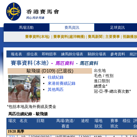
馬場活動
賽馬資訊
足球資訊
賽事資料(本地)
|
賽事資料(越洋轉播)
|
賽馬新聞
|
主要賽事
|
視聽播
報名表
排位表
即時賠率
練馬師分場表
騎師分場表
參考資料
統計
駿飛揚 (D109) (已退役)
出生地
毛色 / 性別
往績紀錄
進口類別
來港前賽績記錄
總獎金*
其他馬匹
冠-亞-季-總出賽次數*
*包括本地及海外賽績及獎金
馬匹往績紀錄 - 駿飛揚
場次
名次
日期
馬場/跑道/
途程
場地
賽事
檔位
賽道
狀況
班次
19/20
馬季