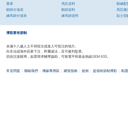
賽果
馬匹資料
騎練配
騎師分場表
騎師資料
馬匹搬
練馬師分場表
練馬師資料
貼士指
博彩要有節制
未滿十八歲人士不得投注或進入可投注的地方。
向非法或海外莊家下注，即屬違法，且可被判監禁。
切勿沉迷賭博，如需尋求輔導協助，可致電平和基金熱線1834 633。
常見問題
|
聯絡我們
|
傳媒專用區
|
網頁指南
|
規例
|
提倡有節制博彩
|
私隱