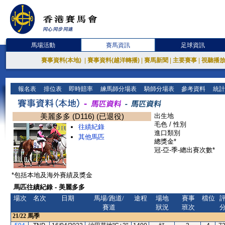
馬場活動
賽馬資訊
足球資訊
賽事資料(本地)
|
賽事資料(越洋轉播)
|
賽馬新聞
|
主要賽事
|
視聽播
報名表
排位表
即時賠率
練馬師分場表
騎師分場表
參考資料
統計
美麗多多 (D116) (已退役)
出生地
毛色 / 性別
往績紀錄
進口類別
其他馬匹
總獎金*
冠-亞-季-總出賽次數*
*包括本地及海外賽績及獎金
馬匹往績紀錄 - 美麗多多
場次
名次
日期
馬場/跑道/
途程
場地
賽事
檔位
賽道
狀況
班次
21/22
馬季