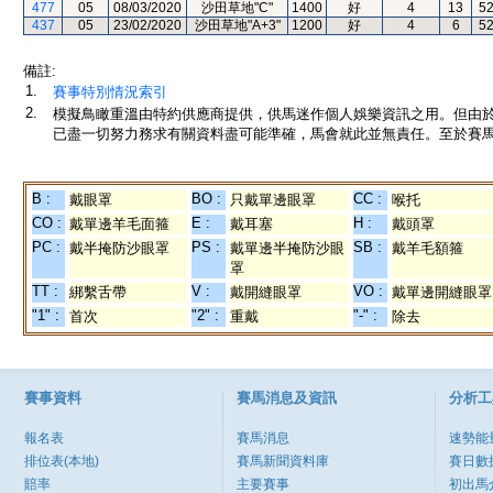
477
05
08/03/2020
沙田草地"C"
1400
好
4
13
5
437
05
23/02/2020
沙田草地"A+3"
1200
好
4
6
5
備註:
1.
賽事特別情況索引
2.
模擬鳥瞰重溫由特約供應商提供，供馬迷作個人娛樂資訊之用。但由
已盡一切努力務求有關資料盡可能準確，馬會就此並無責任。至於賽馬
B :
BO :
CC :
戴眼罩
只戴單邊眼罩
喉托
CO :
E :
H :
戴單邊羊毛面箍
戴耳塞
戴頭罩
PC :
PS :
SB :
戴半掩防沙眼罩
戴單邊半掩防沙眼
戴羊毛額箍
罩
TT :
V :
VO :
綁繫舌帶
戴開縫眼罩
戴單邊開縫眼罩
"1" :
"2" :
"-" :
首次
重戴
除去
賽事資料
賽馬消息及資訊
分析工
報名表
賽馬消息
速勢能
排位表(本地)
賽馬新聞資料庫
賽日數
賠率
主要賽事
初出馬